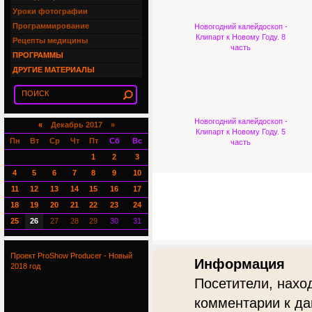
Уроки фотографии
Программирование
Новогодний калейдоскоп -
Клипарт к Новому Году. 8
Рецепты медицины
часть
ПРОГРАММЫ
ДРУГИЕ МАТЕРИАЛЫ
Новогодний калейдоскоп -
«
Декабрь 2017 »
Клипарт к Новому Году. 5
Пн
Вт
Ср
Чт
Пт
Сб
Вс
часть
1
2
3
4
5
6
7
8
9
10
11
12
13
14
15
16
17
18
19
20
21
22
23
24
25
26
27
28
29
30
31
Проект ProShow Producer - Новый
Информация
2018 год
Посетители, нахо
комментарии к да