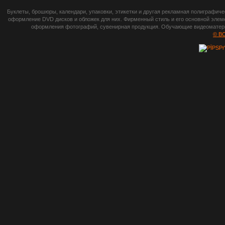
botsetto.ru -
Буклеты, брошюры, календари, упаковки, этикетки и другая рекламная полиграфич
photoshop,
оформление DVD дисков и обложек для них. Фирменный стиль и его основной элеме
оформления фотографий, сувенирная продукция. Обучающие видеоматериа
шрифты,
© B
градиенты, psd-
файлы, кисти и
стили, виньетки и
рамки, плагины и
экшены,
графика, иконки,
зd модели,
скрапбукинг, фон
и текстуры,
клипарт
векторный,
клипарт
растровый,
изображения,
обои на пк, фото
и фотоработы,
арт и
рисованная
графика,
тематические
подборки,