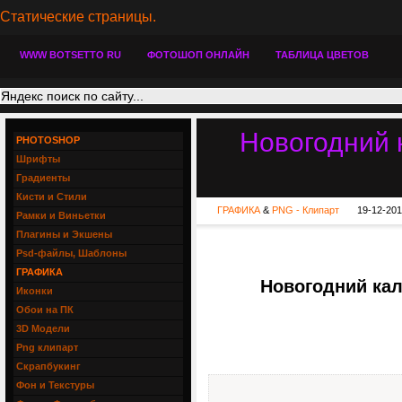
Статические страницы.
WWW BOTSETTO RU
ФОТОШОП ОНЛАЙН
ТАБЛИЦА ЦВЕТОВ
Новогодний 
PHOTOSHOP
Шрифты
Градиенты
Кисти и Стили
ГРАФИКА
&
PNG - Клипарт
19-12-201
Рамки и Виньетки
Плагины и Экшены
Psd-файлы, Шаблоны
ГРАФИКА
Новогодний кал
Иконки
Обои на ПК
3D Модели
Png клипарт
Скрапбукинг
Фон и Текстуры