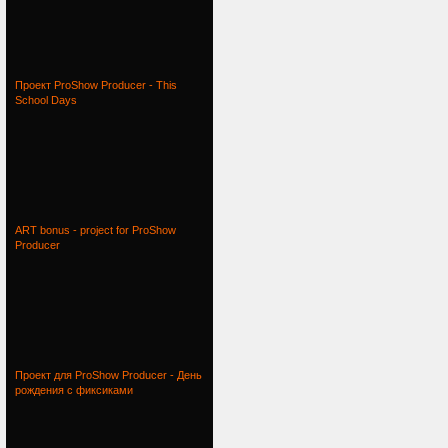
Проект ProShow Producer - This
School Days
ART bonus - project for ProShow
Producer
Проект для ProShow Producer - День
рождения с фиксиками