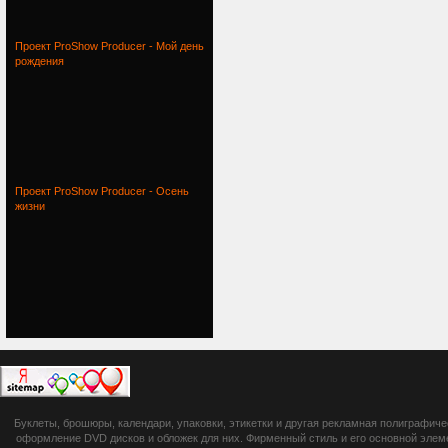
Проект ProShow Producer - Мой день
рождения
Проект ProShow Producer - Осень
жизни
botsetto.ru -
Буклеты, брошюры, календари, упаковки, этикетки и другая рекламная полиграфич
photoshop,
оформление DVD дисков и обложек для них. Фирменный стиль и его основной элеме