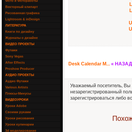
Фото и Фотоработы
L
Векторный клипарт
L
Рисованная графика
Lightroom & inDesign
U
ЛИТЕРАТУРА
U
Книги по дизайну
Журналы о дизайне
ВИДЕО ПРОЕКТЫ
Футажи
Sony Vegas
After Effects
Desk Calendar M...
« НАЗАД
Proshow Producer
АУДИО ПРОЕКТЫ
Аудио Футажи
Уважаемый посетитель, Вы 
Various Artists
незарегистрированный пол
Плюсы-Минусы
зарегистрироваться либо во
ВИДЕОУРОКИ
Уроки Adobe
Своими руками
Похож
Уроки рисования
Уроки кулинарии
3d моделирование