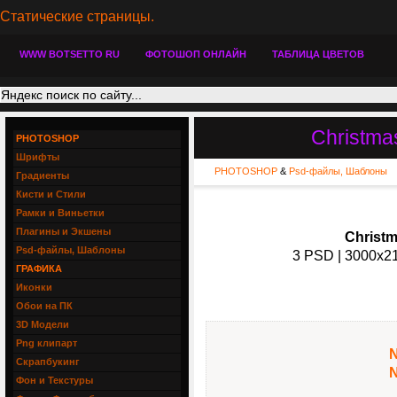
Статические страницы.
WWW BOTSETTO RU
ФОТОШОП ОНЛАЙН
ТАБЛИЦА ЦВЕТОВ
Christma
PHOTOSHOP
Шрифты
PHOTOSHOP
&
Psd-файлы, Шаблоны
Градиенты
Кисти и Стили
Рамки и Виньетки
Плагины и Экшены
Christm
Psd-файлы, Шаблоны
3 PSD | 3000x21
ГРАФИКА
Иконки
Обои на ПК
3D Модели
Png клипарт
N
Скрапбукинг
N
Фон и Текстуры