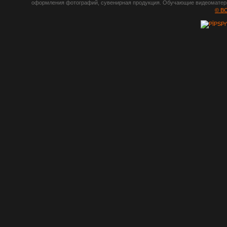
оформления фотографий, сувенирная продукция. Обучающие видеоматериа
шрифты,
© B
градиенты, psd-
файлы, кисти и
стили, виньетки и
рамки, плагины и
экшены,
графика, иконки,
зd модели,
скрапбукинг, фон
и текстуры,
клипарт
векторный,
клипарт
растровый,
изображения,
обои на пк, фото
и фотоработы,
арт и
рисованная
графика,
тематические
подборки,
литература,
книги по дизайну,
журналы о