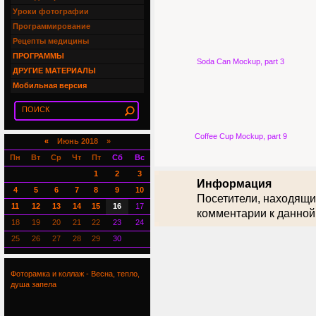
Уроки фотографии
Программирование
Рецепты медицины
ПРОГРАММЫ
Soda Can Mockup, part 3
ДРУГИЕ МАТЕРИАЛЫ
Мобильная версия
Coffee Cup Mockup, part 9
«
Июнь 2018 »
Пн
Вт
Ср
Чт
Пт
Сб
Вс
1
2
3
Информация
4
5
6
7
8
9
10
Посетители, находящи
11
12
13
14
15
16
17
комментарии к данной
18
19
20
21
22
23
24
25
26
27
28
29
30
Фоторамка и коллаж - Весна, тепло,
душа запела