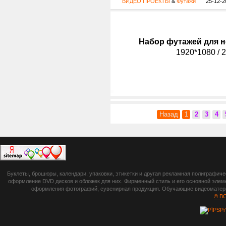
ВИДЕО ПРОЕКТЫ
&
Футажи
25-12-2
Набор футажей для н
1920*1080 / 2
Назад
1
2
3
4
botsetto.ru -
Буклеты, брошюры, календари, упаковки, этикетки и другая рекламная полиграфич
photoshop,
оформление DVD дисков и обложек для них. Фирменный стиль и его основной элеме
оформления фотографий, сувенирная продукция. Обучающие видеоматериа
шрифты,
© B
градиенты, psd-
файлы, кисти и
стили, виньетки и