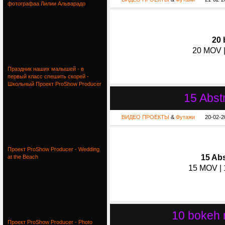
фотографаа Лилии Альварадо
20 
20 MOV |
Праздник наших малышей - в
первый класс спешить скорей -
Школьный Проект ProShow Producer
15 Abstr
ВИДЕО ПРОЕКТЫ
&
Футажи
20-02-2
Проект ProShow Producer - Wedding
15 Abs
at the Beach
15 MOV | 
10 bokeh 
Проект ProShow Producer - Photo