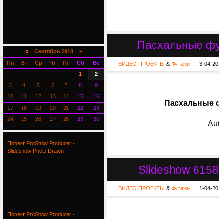
Пасхальные фу
«
Сентябрь 2018 »
Пн
Вт
Ср
Чт
Пт
Сб
Вс
ВИДЕО ПРОЕКТЫ
&
Футажи
3-04-20
1
2
3
4
5
6
7
8
9
10
11
12
13
14
15
16
Пасхальные ф
17
18
19
20
21
22
23
24
25
26
27
28
29
30
Aut
Проект ProShow Producer -
Slideshow Photo Drawn
Slideshow 61580
ВИДЕО ПРОЕКТЫ
&
Футажи
1-04-20
Проект ProShow Producer -