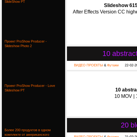
SlideShow PT
Slideshow 6158
After Effects Version CC hig
Проект ProShow Producer -
Slideshow Photo 2
10 abstrac
ВИДЕО ПРОЕКТЫ
&
Футажи
22-02-2
Проект ProShow Producer - Love
10 abstr
Slideshow PT
10 MOV | 1
20 b
Более 200 продуктов в одном
комплекте от американского
ВИДЕО ПРОЕКТЫ
&
Футажи
21-02-2