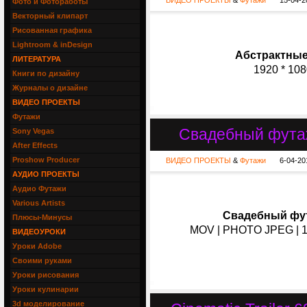
ВИДЕО ПРОЕКТЫ
&
Футажи
15-04-2
Фото и Фотоработы
Векторный клипарт
Рисованная графика
Lightroom & inDesign
Абстрактные 
ЛИТЕРАТУРА
1920 * 1080
Книги по дизайну
Журналы о дизайне
ВИДЕО ПРОЕКТЫ
Футажи
Свадебный футаж
Sony Vegas
After Effects
Proshow Producer
ВИДЕО ПРОЕКТЫ
&
Футажи
6-04-20
АУДИО ПРОЕКТЫ
Аудио Футажи
Various Artists
Свадебный фут
Плюсы-Минусы
MOV | PHOTO JPEG | 19
ВИДЕОУРОКИ
Уроки Adobe
Своими руками
Уроки рисования
Уроки кулинарии
3d моделирование