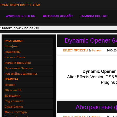
тематические статьи
WWW BOTSETTO RU
ФОТОШОП ОНЛАЙН
ТАБЛИЦА ЦВЕТОВ
Dynamic Opener 646
PHOTOSHOP
Шрифты
ВИДЕО ПРОЕКТЫ
&
Футажи
2-05-20
Градиенты
Кисти и Стили
Рамки и Виньетки
Плагины и Экшены
Dynamic Opener 6
Psd-файлы, Шаблоны
After Effects Version CS5.
ГРАФИКА
Plugins 
Иконки
Обои на ПК
3D Модели
Png клипарт
Абстрактные фу
Скрапбукинг
Фон и Текстуры