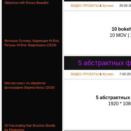
Slideshow with Roses Beautiful
ВИДЕО ПРОЕКТЫ
&
Футажи
20-02-2
10 boke
10 MOV | 
Фотошоп Основы, Коррекция Hi-End,
Ретушь Hi-End. Видеокурсы (2018)
5 абстрактных фу
ВИДЕО ПРОЕКТЫ
&
Футажи
7-02-20
Мастер-класс по обработке
фотографии (Карина Киль) (2018)
5 абстрактных 
1920 * 1080
25 Fascinating Hair Brushes Bundle
for Photoshop