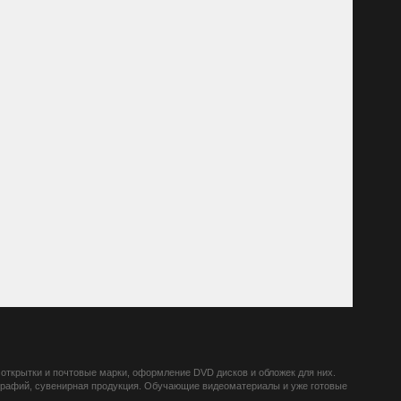
открытки и почтовые марки, оформление DVD дисков и обложек для них.
ографий, сувенирная продукция. Обучающие видеоматериалы и уже готовые