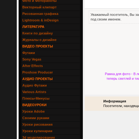
Фото и Фотоработы
Векторный клипарт
Рисованная графика
Уважаемый посетитель, Вы за
под своим именем.
Lightroom & inDesign
ЛИТЕРАТУРА
Книги по дизайну
Журналы о дизайне
ВИДЕО ПРОЕКТЫ
Футажи
Sony Vegas
After Effects
Proshow Producer
Рамка для фото - В л
теперь светлей и т
АУДИО ПРОЕКТЫ
Аудио Футажи
Various Artists
Плюсы-Минусы
Информация
ВИДЕОУРОКИ
Посетители, находящи
Уроки Adobe
Своими руками
Уроки рисования
Уроки кулинарии
3d моделирование