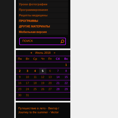
Уроки фотографии
Программирование
Рецепты медицины
ПРОГРАММЫ
ДРУГИЕ МАТЕРИАЛЫ
Мобильная версия
«
Июль 2018 »
Пн
Вт
Ср
Чт
Пт
Сб
Вс
1
2
3
4
5
6
7
8
9
10
11
12
13
14
15
16
17
18
19
20
21
22
23
24
25
26
27
28
29
30
31
Путешествие в лето - Вектор /
Journey to the summer - Vector