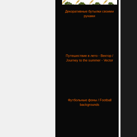
Декоративные бутылки своими
руками
Путешествие в лето - Вектор /
Journey to the summer - Vector
Футбольные фоны / Football
backgrounds