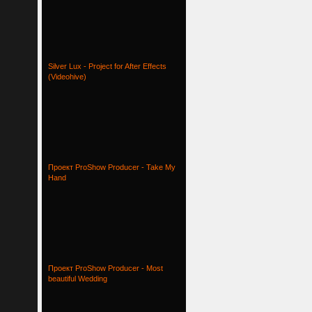
Silver Lux - Project for After Effects
(Videohive)
Проект ProShow Producer - Take My
Hand
Проект ProShow Producer - Most
beautiful Wedding