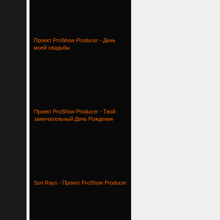
Проект ProShow Producer - День
моей свадьбы
Проект ProShow Producer - Твой
замечательный День Рождения
Sun Rays - Проект ProShow Producer