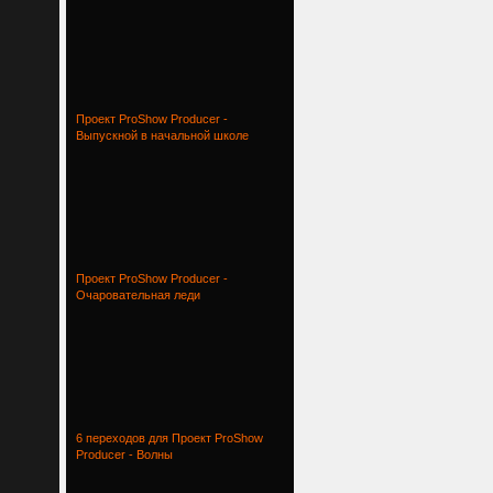
Проект ProShow Producer -
Выпускной в начальной школе
Проект ProShow Producer -
Очаровательная леди
6 переходов для Проект ProShow
Producer - Волны