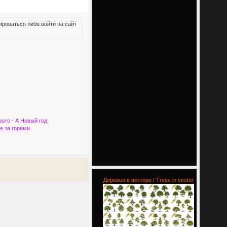
роваться либо войти на сайт
ото - А Новый год
е за горами
Деревья в векторе / Trees in vector