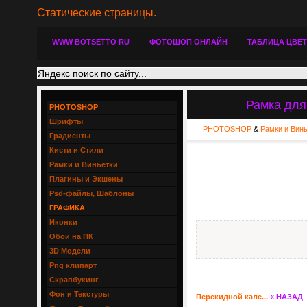
Статические страницы.
WWW BOTSETTO RU
ФОТОШОП ОНЛАЙН
ТАБЛИЦА ЦВЕ
Рамка для
PHOTOSHOP
Шрифты
PHOTOSHOP
&
Рамки и Вин
Градиенты
Кисти и Стили
Рамки и Виньетки
Плагины и Экшены
Psd-файлы, Шаблоны
ГРАФИКА
Иконки
Обои на ПК
3D Модели
Png клипарт
Скрапбукинг
Фон и Текстуры
Перекидной кале...
« НАЗАД