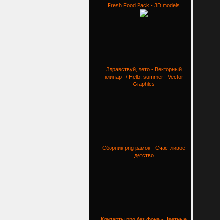
Fresh Food Pack - 3D models
Здравствуй, лето - Векторный
клипарт / Hello, summer - Vector
Graphics
Сборник png рамок - Счастливое
детство
Клипарты png без фона - Цветные