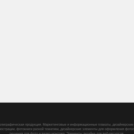
 полиграфическая продукция. Маркетинговые и информационные плакаты, дизайнерские 
ллюстрации, фотокниги разной тематики, дизайнерские элементы для оформления фот
решения для фото и видео монтажа. Элементы дизайна для веб-ресурсов.