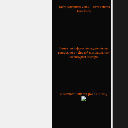
Travel Slideshow 78832 - After Effects
Templates
Виньетка и фоторамка для папки
выпускника - Друзей мы школьных
не забудем никогда
6 Summer Patterns [Ai/PSD/PNG]