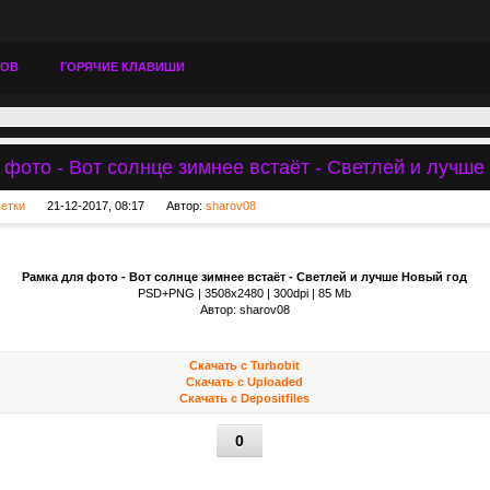
ТОВ
ГОРЯЧИЕ КЛАВИШИ
 фото - Вот солнце зимнее встаёт - Светлей и лучше
ьетки
21-12-2017, 08:17
Автор:
sharov08
Рамка для фото - Вот солнце зимнее встаёт - Светлей и лучше Новый год
PSD+PNG | 3508x2480 | 300dpi | 85 Mb
Автор: sharov08
Скачать с Turbobit
Скачать с Uploaded
Скачать с Depositfiles
0