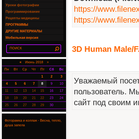
Уроки фотографии
https://www.filen
Программирование
https://www.file
Рецепты медицины
ПРОГРАММЫ
ДРУГИЕ МАТЕРИАЛЫ
Мобильная версия
3D Human Male/F.
«
Июнь 2018 »
Пн
Вт
Ср
Чт
Пт
Сб
Вс
1
2
3
Уважаемый посет
4
5
6
7
8
9
10
пользователь. М
11
12
13
14
15
16
17
18
19
20
21
22
23
24
сайт под своим 
25
26
27
28
29
30
Фоторамка и коллаж - Весна, тепло,
душа запела