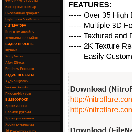
Фото и Фотоработы
FEATURES:
Векторный клипарт
----- Over 35 High
Рисованная графика
Lightroom & inDesign
----- Multiple 3D 
ЛИТЕРАТУРА
Книги по дизайну
----- Textured and
Журналы о дизайне
----- 2K Texture Re
ВИДЕО ПРОЕКТЫ
Футажи
----- Easily Custo
Sony Vegas
After Effects
Proshow Producer
АУДИО ПРОЕКТЫ
Аудио Футажи
Download (NitroF
Various Artists
Плюсы-Минусы
http://nitroflar
ВИДЕОУРОКИ
Уроки Adobe
http://nitroflar
Своими руками
Уроки рисования
Уроки кулинарии
Download (FileNe
3d моделирование