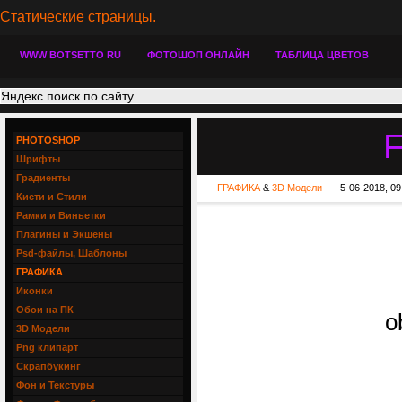
Статические страницы.
WWW BOTSETTO RU
ФОТОШОП ОНЛАЙН
ТАБЛИЦА ЦВЕТОВ
F
PHOTOSHOP
Шрифты
Градиенты
ГРАФИКА
&
3D Модели
5-06-2018, 09
Кисти и Стили
Рамки и Виньетки
Плагины и Экшены
Psd-файлы, Шаблоны
ГРАФИКА
Иконки
Обои на ПК
o
3D Модели
Png клипарт
Скрапбукинг
Фон и Текстуры