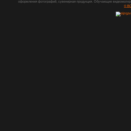
оформления фотографий, сувенирная продукция. Обучающие видеоматериа
шрифты,
© B
градиенты, psd-
файлы, кисти и
стили, виньетки и
рамки, плагины и
экшены,
графика, иконки,
зd модели,
скрапбукинг, фон
и текстуры,
клипарт
векторный,
клипарт
растровый,
изображения,
обои на пк, фото
и фотоработы,
арт и
рисованная
графика,
тематические
подборки,
литература,
книги по дизайну,
журналы о