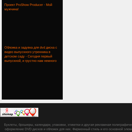
Проект ProShow Producer - Мой
мужчина!
Обложка и задувка для dvd диска с
видео выпускного утренника в
детском саду - Сегодня первый
выпускной, и грустно нам немного
botsetto.ru -
Буклеты, брошюры, календари, упаковки, этикетки и другая рекламная полиграфич
photoshop,
оформление DVD дисков и обложек для них. Фирменный стиль и его основной элеме