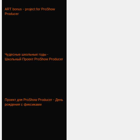
ART bonus - project for ProShow
Producer
Чудесные школьные годы -
Школьный Проект ProShow Producer
Проект для ProShow Producer - День
рождения с фиксиками