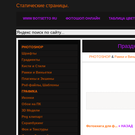
Статические страницы.
WWW BOTSETTO RU
ФОТОШОП ОНЛАЙН
ТАБЛИЦА ЦВЕ
Праздн
PHOTOSHOP
Шрифты
PHOTOSHOP
&
Рамки и Вин
Градиенты
Кисти и Стили
Рамки и Виньетки
Плагины и Экшены
Psd-файлы, Шаблоны
ГРАФИКА
Иконки
Обои на ПК
3D Модели
Png клипарт
Скрапбукинг
Фотокнига для ф...
« НАЗАД
Фон и Текстуры