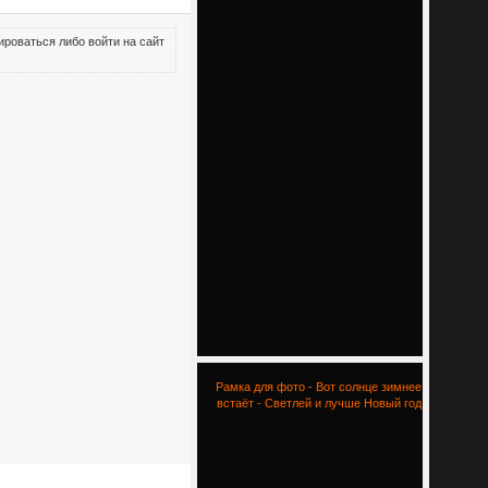
роваться либо войти на сайт
Рамка для фото - Вот солнце зимнее
встаёт - Светлей и лучше Новый год