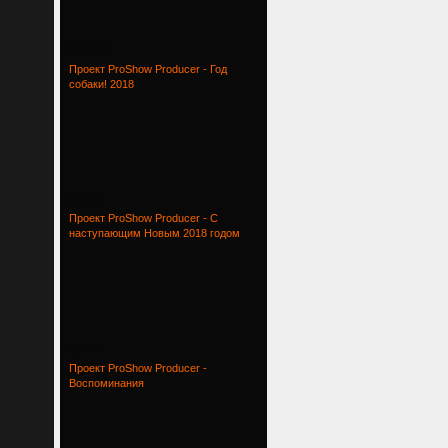
Minimal
Проект ProShow Producer - Год
собаки! 2018
Проект
Проект ProShow Producer - С
наступающим Новым 2018 годом
Проект
Проект ProShow Producer -
Воспоминания