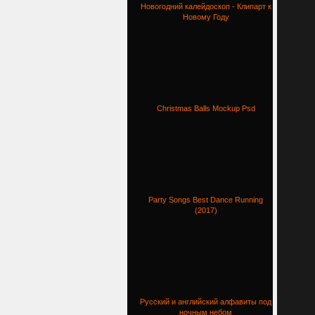
Новогодний калейдоскоп - Клипарт к
Новому Году
Christmas Balls Mockup Psd
Party Songs Best Dance Running
(2017)
Русский и английский алфавиты под
ночным небом