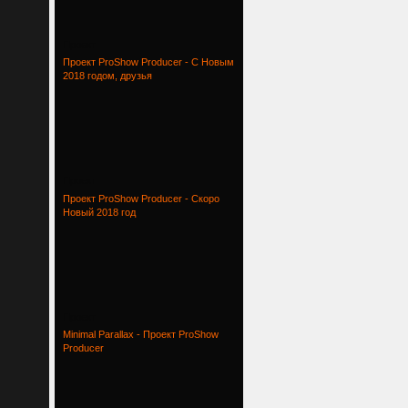
Проект
Проект ProShow Producer - С Новым
2018 годом, друзья
Проект
Проект ProShow Producer - Скоро
Новый 2018 год
Проект
Minimal Parallax - Проект ProShow
Producer