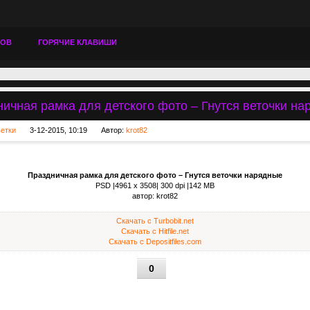
ТОВ
ГОРЯЧИЕ КЛАВИШИ
ичная рамка для детского фото – Гнутся веточки н
ьетки
3-12-2015, 10:19
Автор:
krot82
Праздничная рамка для детского фото – Гнутся веточки нарядные
PSD |4961 x 3508| 300 dpi |142 MB
автор: krot82
Скачать с Turbobit.net
Скачать с Hitfile.net
Скачать с Depositfiles.com
0