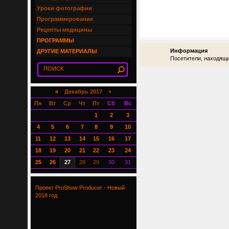
Уроки фотографии
Программирование
Рецепты медицины
ПРОГРАММЫ
Информация
ДРУГИЕ МАТЕРИАЛЫ
Посетители, находящи
«
Декабрь 2017 »
Пн
Вт
Ср
Чт
Пт
Сб
Вс
1
2
3
4
5
6
7
8
9
10
11
12
13
14
15
16
17
18
19
20
21
22
23
24
25
26
27
28
29
30
31
Проект ProShow Producer - Новый
2018 год