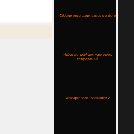
Сборник новогодних рамок для фото
Набор футажей для новогодних
поздравлений
Wallpaper pack - Abstraction 2