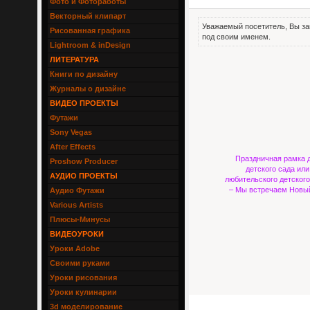
Фото и Фотоработы
Векторный клипарт
Уважаемый посетитель, Вы за
Рисованная графика
под своим именем.
Lightroom & inDesign
ЛИТЕРАТУРА
Книги по дизайну
Журналы о дизайне
ВИДЕО ПРОЕКТЫ
Футажи
Sony Vegas
After Effects
Праздничная рамка 
Proshow Producer
детского сада или
АУДИО ПРОЕКТЫ
любительского детског
– Мы встречаем Новый
Аудио Футажи
Various Artists
Плюсы-Минусы
ВИДЕОУРОКИ
Уроки Adobe
Своими руками
Уроки рисования
Уроки кулинарии
3d моделирование