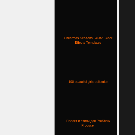
Christmas Seasons 54682 - After
Effects Templates
100 beautiful girls collection
Проект и стили для ProShow
Producer