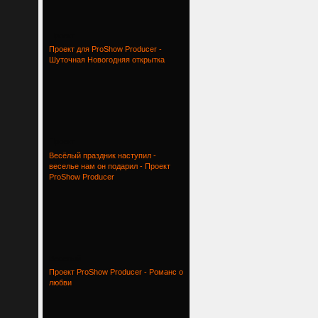
Проект
Проект для ProShow Producer -
Шуточная Новогодняя открытка
Проект
Весёлый праздник наступил -
веселье нам он подарил - Проект
ProShow Producer
Весёлый
Проект ProShow Producer - Романс о
любви