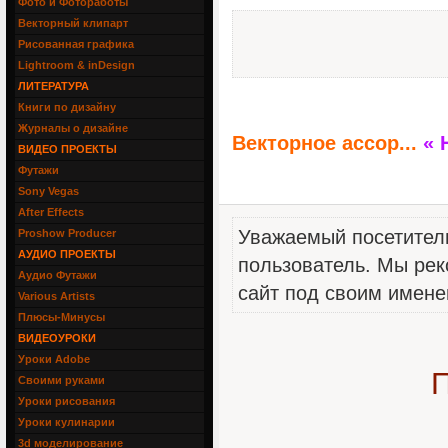
Фото и Фотоработы
Векторный клипарт
Рисованная графика
Lightroom & inDesign
ЛИТЕРАТУРА
Книги по дизайну
Журналы о дизайне
Векторное ассор...
« 
ВИДЕО ПРОЕКТЫ
Футажи
Sony Vegas
After Effects
Уважаемый посетитель
Proshow Producer
АУДИО ПРОЕКТЫ
пользователь. Мы рек
Аудио Футажи
сайт под своим имене
Various Artists
Плюсы-Минусы
ВИДЕОУРОКИ
Уроки Adobe
П
Своими руками
Уроки рисования
Уроки кулинарии
3d моделирование