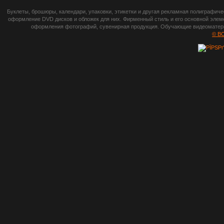
botsetto.ru -
Буклеты, брошюры, календари, упаковки, этикетки и другая рекламная полиграфич
photoshop,
оформление DVD дисков и обложек для них. Фирменный стиль и его основной элеме
оформления фотографий, сувенирная продукция. Обучающие видеоматериа
шрифты,
© B
градиенты, psd-
файлы, кисти и
стили, виньетки и
рамки, плагины и
экшены,
графика, иконки,
зd модели,
скрапбукинг, фон
и текстуры,
клипарт
векторный,
клипарт
растровый,
изображения,
обои на пк, фото
и фотоработы,
арт и
рисованная
графика,
тематические
подборки,