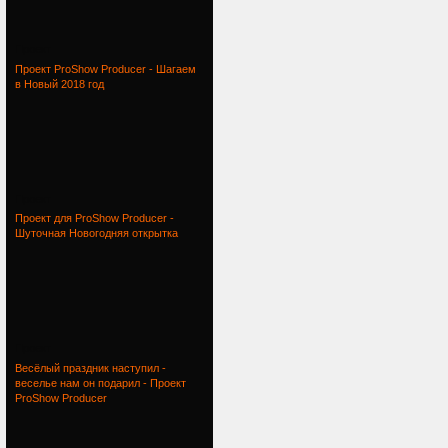
Проект
Проект ProShow Producer - Шагаем
в Новый 2018 год
Проект
Проект для ProShow Producer -
Шуточная Новогодняя открытка
Проект
Весёлый праздник наступил -
веселье нам он подарил - Проект
ProShow Producer