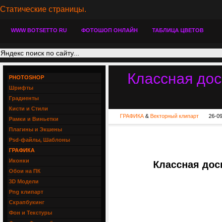
Статические страницы.
WWW BOTSETTO RU
ФОТОШОП ОНЛАЙН
ТАБЛИЦА ЦВЕТОВ
Классная дос
PHOTOSHOP
Шрифты
Градиенты
Кисти и Стили
ГРАФИКА
&
Векторный клипарт
26-09
Рамки и Виньетки
Плагины и Экшены
Psd-файлы, Шаблоны
ГРАФИКА
Иконки
Классная доск
Обои на ПК
3D Модели
Png клипарт
Скрапбукинг
Фон и Текстуры