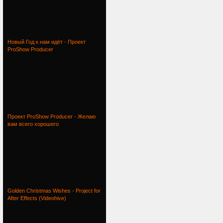
Весёлый
Новый Год к нам идёт - Проект
ProShow Producer
Новый Год
Проект ProShow Producer - Желаю
вам всего хорошего
Проект
Golden Christmas Wishes - Project for
After Effects (Videohive)