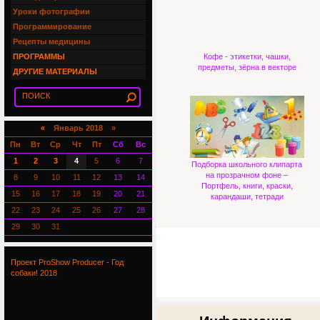
Уроки фотографии
Программирование
Рецепты медицины
ПРОГРАММЫ
Кофе - этикетки, чашки,
предметы, зёрна в векторе
ДРУГИЕ МАТЕРИАЛЫ
«
Январь 2018 »
Пн
Вт
Ср
Чт
Пт
Сб
Вс
1
2
3
4
5
6
7
Подборка школьного клипарта
на прозрачном фоне –
8
9
10
11
12
13
14
Портфель, книги, краски,
15
16
17
18
19
20
21
карандаши, тетради
22
23
24
25
26
27
28
29
30
31
Проект ProShow Producer - Год
собаки! 2018