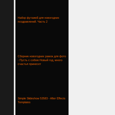
Проект
Набор футажей для новогодних
поздравлений. Часть 2
Набор
Сборник новогодних рамок для фото
- Пусть с собою Новый год, много
счастья принесет
Сборник
Simple Slideshow 53583 - After Effects
Templates