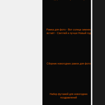
Рамка для фото - Вот солнце зимнее
встаёт - Светлей и лучше Новый год
Сборник новогодних рамок для фото
Набор футажей для новогодних
поздравлений