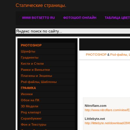
Статические страницы.
WWW BOTSETTO RU
ФОТОШОП ОНЛАЙН
ТАБЛИЦА ЦВЕ
PHOTOSHOP
Шрифты
PHOTOSHOP
&
Psd-файлы, 
Градиенты
Кисти и Стили
Рамки и Виньетки
Плагины и Экшены
Psd-файлы, Шаблоны
ГРАФИКА
Иконки
Обои на ПК
Nitroflare.com
3D Модели
http://www.nitroflare.com/vie
Png клипарт
Скрапбукинг
Littlebyte.net
http://littlebyte.net/download/
Фон и Текстуры