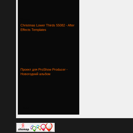
Simple
Christmas Lower Thirds 55082 - After
Effects Templates
Christmas
Проект для ProShow Producer -
Новогодний альбом
Проект