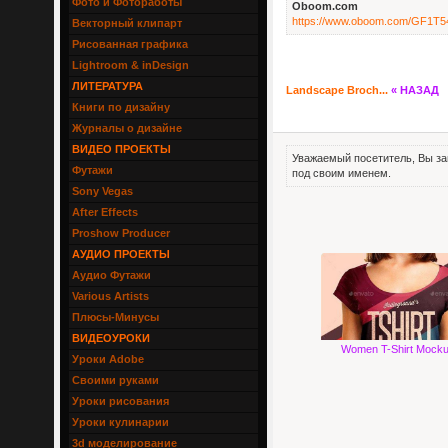
Фото и Фотоработы
Oboom.com
https://www.oboom.com/GF1T5
Векторный клипарт
Рисованная графика
Lightroom & inDesign
ЛИТЕРАТУРА
Landscape Broch...
« НАЗАД
Книги по дизайну
Журналы о дизайне
ВИДЕО ПРОЕКТЫ
Уважаемый посетитель, Вы за
Футажи
под своим именем.
Sony Vegas
After Effects
Proshow Producer
АУДИО ПРОЕКТЫ
Аудио Футажи
Various Artists
Плюсы-Минусы
ВИДЕОУРОКИ
Women T-Shirt Mock
Уроки Adobe
Своими руками
Уроки рисования
Уроки кулинарии
3d моделирование