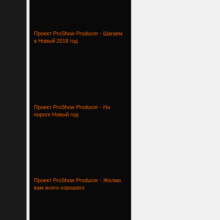
Проект
Проект ProShow Producer - Шагаем
в Новый 2018 год
Проект
Проект ProShow Producer - На
пороге Новый год
Проект
Проект ProShow Producer - Желаю
вам всего хорошего