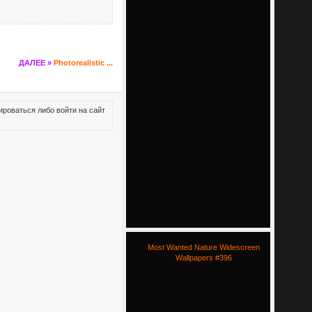
ДАЛЕЕ »
Photorealistic ...
роваться либо войти на сайт
Most Wanted Nature Widescreen
Wallpapers #396