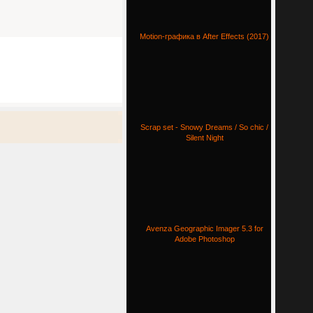
Motion-графика в After Effects (2017)
Scrap set - Snowy Dreams / So chic /
Silent Night
Avenza Geographic Imager 5.3 for
Adobe Photoshop