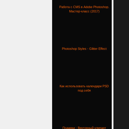
Работа с CMS в Adobe Photoshop.
Мастер-класс (2017)
Photoshop Styles - Glitter Effect
Как использовать календари PSD
под себя
Подарки - Векторный клипарт