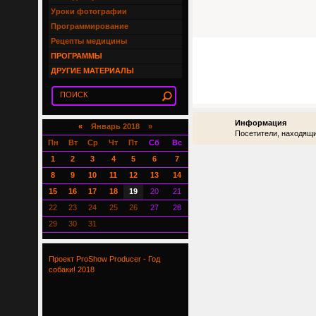
Уроки фотографии
Программирование
Рецепты медицины
ПРОГРАММЫ
ДРУГИЕ МАТЕРИАЛЫ
Информация
«
Январь 2018 »
Посетители, находящи
Пн
Вт
Ср
Чт
Пт
Сб
Вс
1
2
3
4
5
6
7
8
9
10
11
12
13
14
15
16
17
18
19
20
21
22
23
24
25
26
27
28
29
30
31
Проект ProShow Producer - Год
собаки! 2018