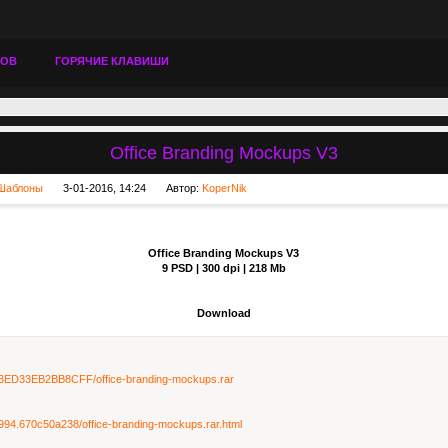
ТОВ
ГОРЯЧИЕ КЛАВИШИ
Office Branding Mockups V3
Шаблоны
3-01-2016, 14:24
Автор:
KoperNik
Office Branding Mockups V3
9 PSD | 300 dpi | 218 Mb
Download
w/E3ED33EB2BB8CFF/office-branding-mockups.rar
284994.670c50a238/office-branding-mockups.rar.html