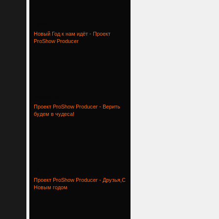
Проект
Новый Год к нам идёт - Проект
ProShow Producer
Новый Год
Проект ProShow Producer - Верить
будем в чудеса!
Проект
Проект ProShow Producer - Друзья,С
Новым годом