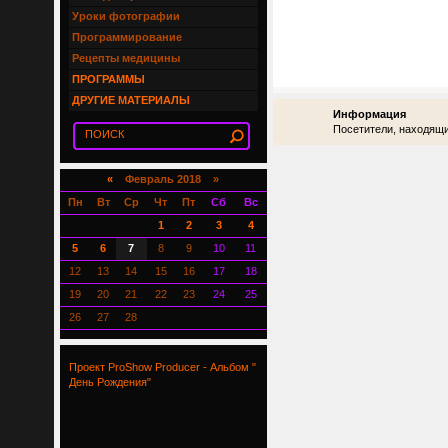
Уроки фотографии
Программирование
Рецепты медицины
ПРОГРАММЫ
ДРУГИЕ МАТЕРИАЛЫ
Информация
Посетители, находящи
«
Февраль 2018 »
Пн
Вт
Ср
Чт
Пт
Сб
Вс
1
2
3
4
5
6
7
8
9
10
11
12
13
14
15
16
17
18
19
20
21
22
23
24
25
26
27
28
Проект ProShow Producer - Альбом "
День Рождения"