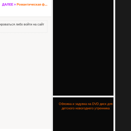
ДАЛЕЕ »
Романтическая ф...
роваться либо войти на сайт
Обложка и задувка на DVD диск для
детского новогоднего утренника