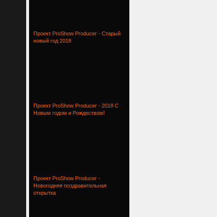
Проект
Проект ProShow Producer - Старый
новый год 2018
Проект
Проект ProShow Producer - 2018 С
Новым годом и Рождеством!
Проект
Проект ProShow Producer -
Новогодняя поздравительная
открытка