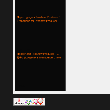
Проект
Переходы для Proshaw Producer /
Transitions for Proshaw Producer
Переходы
Проект для ProShow Producer - С
Днём рождения в винтажном стиле
Проект