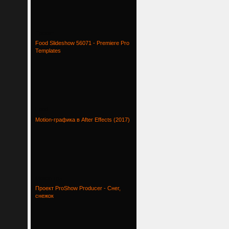
Проект
Food Slideshow 56071 - Premiere Pro
Templates
Food
Motion-графика в After Effects (2017)
Motion-гра
Проект ProShow Producer - Снег,
снежок