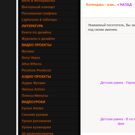
Фото и Фотоработы
Календарь - рам...
« НАЗАД
Векторный клипарт
Рисованная графика
Lightroom & inDesign
Уважаемый посетитель, Вы за
ЛИТЕРАТУРА
под своим именем.
Книги по дизайну
Журналы о дизайне
ВИДЕО ПРОЕКТЫ
Футажи
Sony Vegas
After Effects
Proshow Producer
АУДИО ПРОЕКТЫ
Детская рамка - Герои
Аудио Футажи
Various Artists
Плюсы-Минусы
ВИДЕОУРОКИ
Уроки Adobe
Своими руками
Детская рамка - В гос
Уроки рисования
феи
Уроки кулинарии
3d моделирование