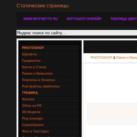
Статические страницы.
WWW BOTSETTO RU
ФОТОШОП ОНЛАЙН
ТАБЛИЦА ЦВЕ
PHOTOSHOP
Шрифты
PHOTOSHOP
&
Рамки и Вин
Градиенты
Кисти и Стили
Рамки и Виньетки
Плагины и Экшены
Psd-файлы, Шаблоны
ГРАФИКА
Иконки
Обои на ПК
3D Модели
Png клипарт
Скрапбукинг
Фон и Текстуры