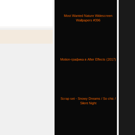
Most Wanted Nature Widescreen
Wallpapers #396
Motion-графика в After Effects (2017)
Scrap set - Snowy Dreams / So chic /
Silent Night