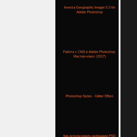
Avenza Geographic Imager 5.3 for
Adobe Photoshop
Работа с CMS в Adobe Photoshop.
Мастер-класс (2017)
Photoshop Styles - Glitter Effect
Как использовать календари PSD