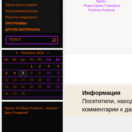
Sports -
Уроки фотографии
Project,Styles,Transitions
Proshow Producer
Программирование
Рецепты медицины
ПРОГРАММЫ
ДРУГИЕ МАТЕРИАЛЫ
«
Февраль 2018 »
Пн
Вт
Ср
Чт
Пт
Сб
Вс
1
2
3
4
5
6
7
8
9
10
11
12
13
14
15
16
17
18
19
20
21
22
23
24
25
Информация
26
27
28
Посетители, нахо
комментарии к да
Проект ProShow Producer - Альбом "
День Рождения"