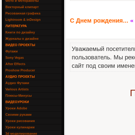
Фото и Фотоработы
Векторный клипарт
Рисованная графика
С Днем рождения...
«
Lightroom & inDesign
ЛИТЕРАТУРА
Книги по дизайну
Журналы о дизайне
ВИДЕО ПРОЕКТЫ
Уважаемый посетитель
Футажи
пользователь. Мы рек
Sony Vegas
After Effects
сайт под своим имене
Proshow Producer
АУДИО ПРОЕКТЫ
Аудио Футажи
Various Artists
П
Плюсы-Минусы
ВИДЕОУРОКИ
Уроки Adobe
Своими руками
Уроки рисования
Уроки кулинарии
3d моделирование