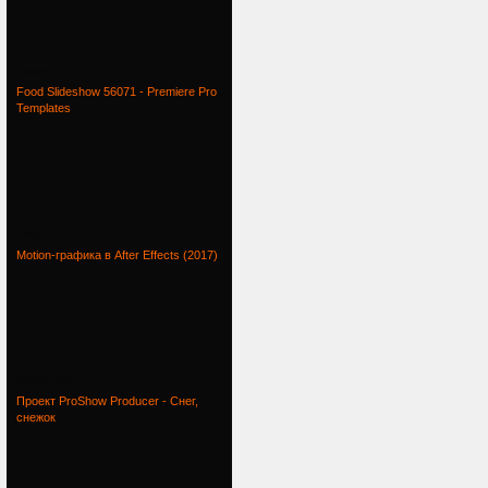
Проект
Food Slideshow 56071 - Premiere Pro
Templates
Food
Motion-графика в After Effects (2017)
Motion-гра
Проект ProShow Producer - Снег,
снежок