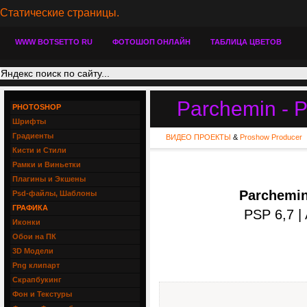
Статические страницы.
WWW BOTSETTO RU
ФОТОШОП ОНЛАЙН
ТАБЛИЦА ЦВЕТОВ
Parchemin - P
PHOTOSHOP
Шрифты
Градиенты
ВИДЕО ПРОЕКТЫ
&
Proshow Producer
Кисти и Стили
Рамки и Виньетки
Плагины и Экшены
Parchemin
Psd-файлы, Шаблоны
ГРАФИКА
PSP 6,7 |
Иконки
Обои на ПК
3D Модели
Png клипарт
Скрапбукинг
Фон и Текстуры