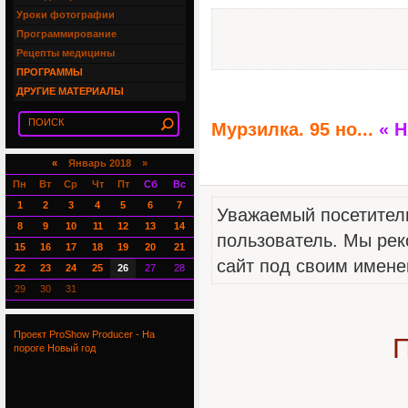
Уроки фотографии
Программирование
Рецепты медицины
ПРОГРАММЫ
ДРУГИЕ МАТЕРИАЛЫ
Мурзилка. 95 но...
« 
«
Январь 2018 »
Пн
Вт
Ср
Чт
Пт
Сб
Вс
1
2
3
4
5
6
7
Уважаемый посетитель
8
9
10
11
12
13
14
пользователь. Мы рек
15
16
17
18
19
20
21
сайт под своим имене
22
23
24
25
26
27
28
29
30
31
Проект ProShow Producer - На
П
пороге Новый год