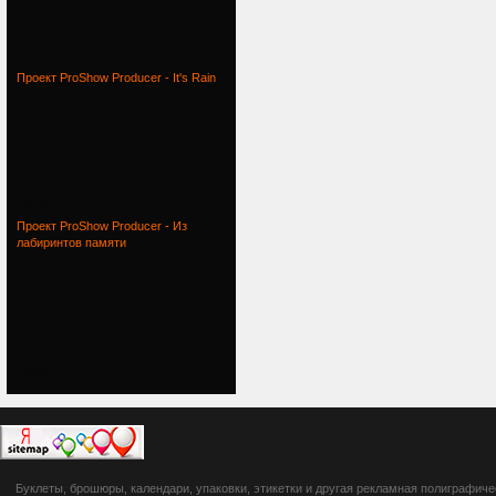
Colorful
Проект ProShow Producer - It's Rain
Проект
Проект ProShow Producer - Из
лабиринтов памяти
Проект
botsetto.ru -
Буклеты, брошюры, календари, упаковки, этикетки и другая рекламная полиграфич