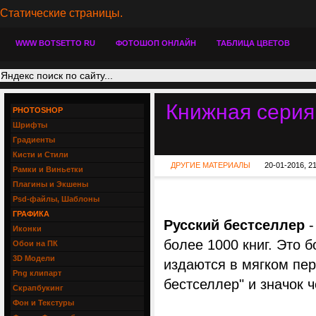
Статические страницы.
WWW BOTSETTO RU
ФОТОШОП ОНЛАЙН
ТАБЛИЦА ЦВЕТОВ
Книжная серия 
PHOTOSHOP
Шрифты
Градиенты
Кисти и Стили
ДРУГИЕ МАТЕРИАЛЫ
20-01-2016, 2
Рамки и Виньетки
Плагины и Экшены
Psd-файлы, Шаблоны
ГРАФИКА
Русский бестселлер
-
Иконки
более 1000 книг. Это 
Обои на ПК
3D Модели
издаются в мягком пер
Png клипарт
бестселлер" и значок 
Скрапбукинг
Фон и Текстуры