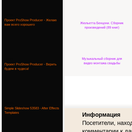
Проект
Проект ProShow Producer - Желаю
Жюльетта Бенцони. Сборник
вам всего хорошего
произведений (89 книг)
Проект
Музыкальный сборник для
видео монтажа свадьбы
Проект ProShow Producer - Верить
будем в чудеса!
Проект
Simple Slideshow 53583 - After Effects
Templates
Информация
Посетители, нахо
комментарии к да