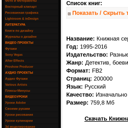
Фото и Фотоработы
Список книг:
Векторный клипарт
Показать / Скрыть 
Рисованная графика
Lightroom & inDesign
ЛИТЕРАТУРА
Книги по дизайну
Журналы о дизайне
Название:
Книжная сер
ВИДЕО ПРОЕКТЫ
Год:
1995-2016
Футажи
Издательство:
Разны
Sony Vegas
After Effects
Жанр:
Детектив, боеви
Proshow Producer
Формат:
FB2
АУДИО ПРОЕКТЫ
Страниц:
200000
Аудио Футажи
Various Artists
Язык:
Русский
Плюсы-Минусы
Качество:
Изначально 
ВИДЕОУРОКИ
Размер:
759,8 Мб
Уроки Adobe
Своими руками
Уроки рисования
Скачать Книжна
Уроки кулинарии
3d моделирование