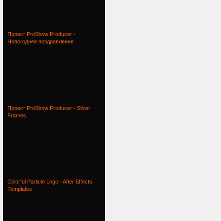
Golden
Проект ProShow Producer -
Новогоднее поздравление
Проект
Проект ProShow Producer - Silver
Frames
Проект
Colorful Particle Logo - After Effects
Templates