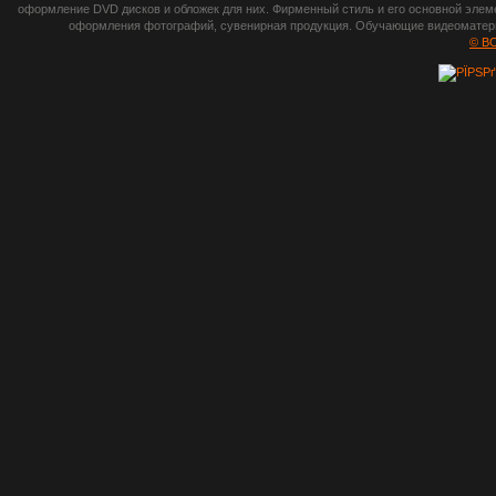
photoshop,
оформление DVD дисков и обложек для них. Фирменный стиль и его основной элеме
оформления фотографий, сувенирная продукция. Обучающие видеоматериа
шрифты,
© B
градиенты, psd-
файлы, кисти и
стили, виньетки и
рамки, плагины и
экшены,
графика, иконки,
зd модели,
скрапбукинг, фон
и текстуры,
клипарт
векторный,
клипарт
растровый,
изображения,
обои на пк, фото
и фотоработы,
арт и
рисованная
графика,
тематические
подборки,
литература,
книги по дизайну,