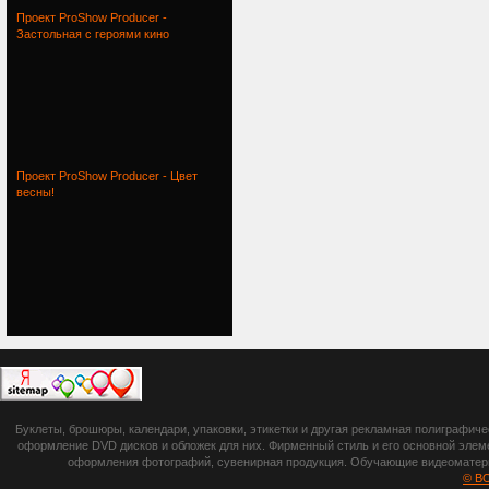
Проект ProShow Producer -
Застольная с героями кино
Проект ProShow Producer - Цвет
весны!
botsetto.ru -
Буклеты, брошюры, календари, упаковки, этикетки и другая рекламная полиграфич
photoshop,
оформление DVD дисков и обложек для них. Фирменный стиль и его основной элеме
оформления фотографий, сувенирная продукция. Обучающие видеоматериа
шрифты,
© B
градиенты, psd-