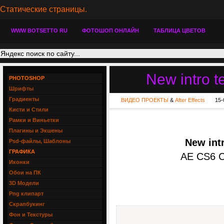
Статические страницы.
WWW BOTSETTO RU
ФОТОШОП ОНЛАЙН
ТАБЛИЦА ЦВЕТОВ
New intro te
PHOTOSHOP
Шрифты
Градиенты
ВИДЕО ПРОЕКТЫ
&
After Effects
15-
Кисти и Стили
Рамки и Виньетки
Плагины и Экшены
New intr
Psd-файлы, Шаблоны
ГРАФИКА
AE CS6 C
Иконки
Обои на ПК
3D Модели
Png клипарт
Скрапбукинг
Фон и Текстуры