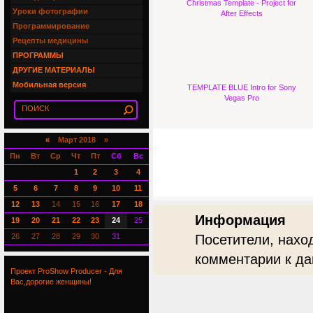
Christmas Template - Project for
Уроки фотографии
After Effects
Программирование
Рецепты медицины
ПРОГРАММЫ
ДРУГИЕ МАТЕРИАЛЫ
Мобильная версия
TEMPLATE BLUE Intro for Sony
Vegas Pro
«
Март 2018 »
Пн
Вт
Ср
Чт
Пт
Сб
Вс
1
2
3
4
5
6
7
8
9
10
11
12
13
14
15
16
17
18
Информация
19
20
21
22
23
24
25
26
27
28
29
30
31
Посетители, нахо
комментарии к да
Проект ProShow Producer - Для
Вас,дорогие женщины!