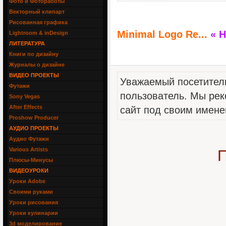
Фото и Фотоработы
Векторный клипарт
Рисованная графика
Minimal Logo Re...
« 
Lightroom & inDesign
ЛИТЕРАТУРА
Книги по дизайну
Журналы о дизайне
ВИДЕО ПРОЕКТЫ
Уважаемый посетитель
Футажи
пользователь. Мы рек
Sony Vegas
After Effects
сайт под своим имене
Proshow Producer
АУДИО ПРОЕКТЫ
Аудио Футажи
Various Artists
П
Плюсы-Минусы
ВИДЕОУРОКИ
Уроки Adobe
Своими руками
Уроки рисования
Уроки кулинарии
3d моделирование