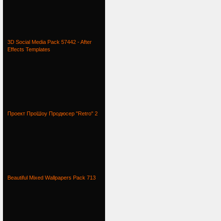
3D Social Media Pack 57442 - After
Effects Templates
Проект ПроШоу Продюсер "Retro" 2
Beautiful Mixed Wallpapers Pack 713