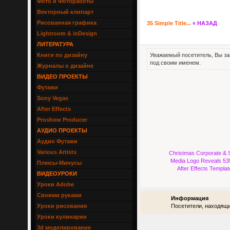
Фото и Фотоработы
Векторный клипарт
Рисованная графика
35 Simple Title...
« НАЗАД
Lightroom & inDesign
ЛИТЕРАТУРА
Книги по дизайну
Уважаемый посетитель, Вы за
под своим именем.
Журналы о дизайне
ВИДЕО ПРОЕКТЫ
Футажи
Sony Vegas
After Effects
Proshow Producer
АУДИО ПРОЕКТЫ
Аудио Футажи
Various Artists
Christmas Corporate & S
Media Logo Reveals 53
Плюсы-Минусы
After Effects Templat
ВИДЕОУРОКИ
Уроки Adobe
Своими руками
Информация
Уроки рисования
Посетители, находящи
Уроки кулинарии
3d моделирование