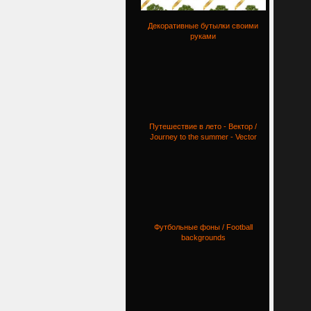
Декоративные бутылки своими
руками
Путешествие в лето - Вектор /
Journey to the summer - Vector
Футбольные фоны / Football
backgrounds