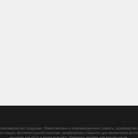
 полиграфическая продукция. Маркетинговые и информационные плакаты, дизайнерские 
ллюстрации, фотокниги разной тематики, дизайнерские элементы для оформления фот
решения для фото и видео монтажа. Элементы дизайна для веб-ресурсов.