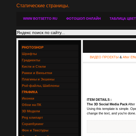
Статические страницы.
WWW BOTSETTO RU
ФОТОШОП ОНЛАЙН
ТАБЛИЦА ЦВЕ
PHOTOSHOP
Шрифты
ВИДЕО ПРОЕКТЫ
&
After Eff
Градиенты
Кисти и Стили
Рамки и Виньетки
Плагины и Экшены
Psd-файлы, Шаблоны
ГРАФИКА
Иконки
ITEM DETAILS :
The 3D Social Media Pack
After
Обои на ПК
Using this template is simple. Ope
3D Модели
change the text, and you're done. I
Png клипарт
Скрапбукинг
Фон и Текстуры