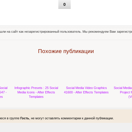
0
шли на сайт как незарегистрированный пользователь. Мы рекомендуем Вам зарегистри
Похожие публикации
ocial
Infographic Presets : 25 Social
Social Media Video Graphics
Social Media
547 -
Media Icons - After Effects
41600 - After Effects Templates
Project f
es
Templates
(V
еся в группе
Гость
, не могут оставлять комментарии к данной публикации.