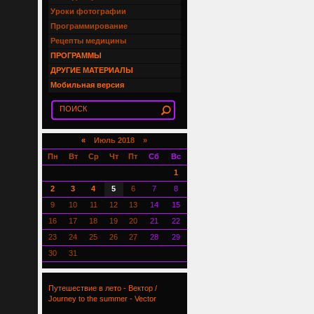
Уроки фотографии
Программирование
Рецепты медицины
ПРОГРАММЫ
ДРУГИЕ МАТЕРИАЛЫ
Мобильная версия
«
Июль 2018 »
Пн
Вт
Ср
Чт
Пт
Сб
Вс
1
2
3
4
5
6
7
8
9
10
11
12
13
14
15
16
17
18
19
20
21
22
23
24
25
26
27
28
29
30
31
Путешествие в лето - Вектор /
Journey to the summer - Vector