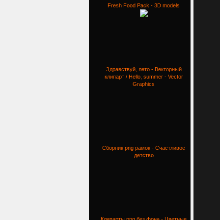
Fresh Food Pack - 3D models
Здравствуй, лето - Векторный
клипарт / Hello, summer - Vector
Graphics
Сборник png рамок - Счастливое
детство
Клипарты png без фона - Цветные