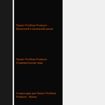
Проект ProShow Producer -
Выпускной в начальной школе
Проект ProShow Producer -
Очаровательная леди
6 переходов для Проект ProShow
Producer - Волны