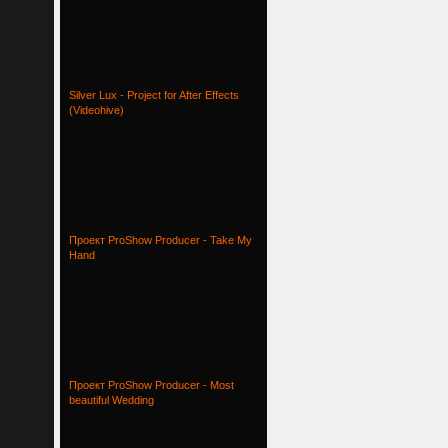
Silver Lux - Project for After Effects
(Videohive)
Проект ProShow Producer - Take My
Hand
Проект ProShow Producer - Most
beautiful Wedding