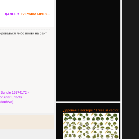
ДАЛЕЕ »
TV Promo 60918 ...
роваться либо войти на сайт
 Bundle 16974172 -
or After Effects
ideohive)
Деревья в векторе / Trees in vector