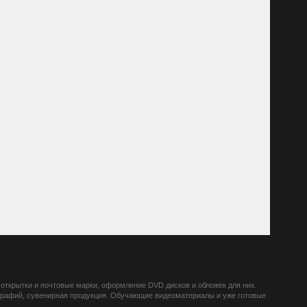
открытки и почтовые марки, оформление DVD дисков и обложек для них.
ографий, сувенирная продукция. Обучающие видеоматериалы и уже готовые