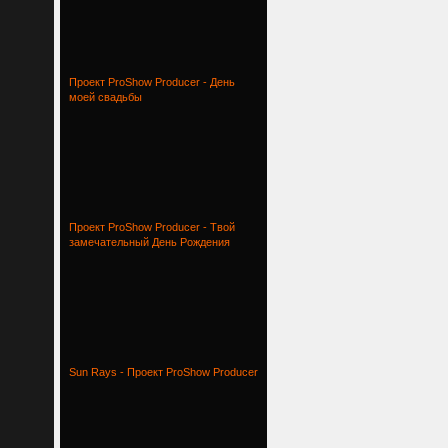
Проект ProShow Producer - День
моей свадьбы
Проект ProShow Producer - Твой
замечательный День Рождения
Sun Rays - Проект ProShow Producer