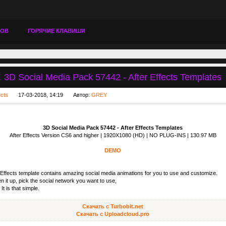
ТОВ
ГОРЯЧИЕ КЛАВИШИ
3D Social Media Pack 57442 - After Effects Templates
ects
17-03-2018, 14:19
Автор:
GREY
3D Social Media Pack 57442 - After Effects Templates
After Effects Version CS6 and higher | 1920X1080 (HD) | NO PLUG-INS | 130.97 MB
DEMO
 Effects template contains amazing social media animations for you to use and customize.
n it up, pick the social network you want to use,
t is that simple.
Скачать с Turbobit.net
Скачать с Uploadcloud.pro