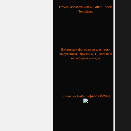
Travel Slideshow 78832 - After Effects
Templates
Виньетка и фоторамка для папки
выпускника - Друзей мы школьных
не забудем никогда
6 Summer Patterns [Ai/PSD/PNG]