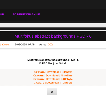
ТОВ
ГОРЯЧИЕ КЛАВИШИ
Multifokus abstract backgrounds PSD - 6
Шаблоны
5-03-2018, 07:48
Автор:
DiZa
Multifokus abstract backgrounds PSD - 6
10 PSD files | rar 461 Mb
Скачать | Download | Filenext
Скачать | Download | Nitroflare
Скачать | Download | Littlebyte
Скачать | Download | Turbobit
0