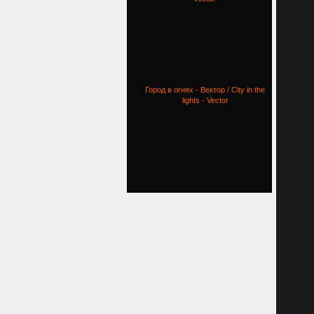
Город в огнях - Вектор / City in the
lights - Vector