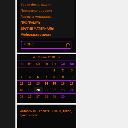
Уроки фотографии
Программирование
Рецепты медицины
ПРОГРАММЫ
ДРУГИЕ МАТЕРИАЛЫ
Мобильная версия
«
Июнь 2018 »
Пн
Вт
Ср
Чт
Пт
Сб
Вс
1
2
3
4
5
6
7
8
9
10
11
12
13
14
15
16
17
18
19
20
21
22
23
24
25
26
27
28
29
30
Фоторамка и коллаж - Весна, тепло,
душа запела