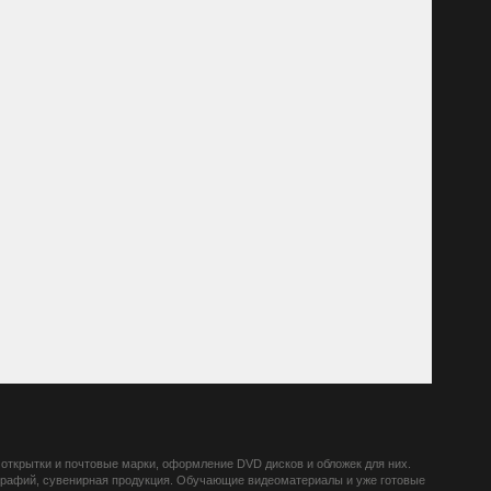
открытки и почтовые марки, оформление DVD дисков и обложек для них.
ографий, сувенирная продукция. Обучающие видеоматериалы и уже готовые