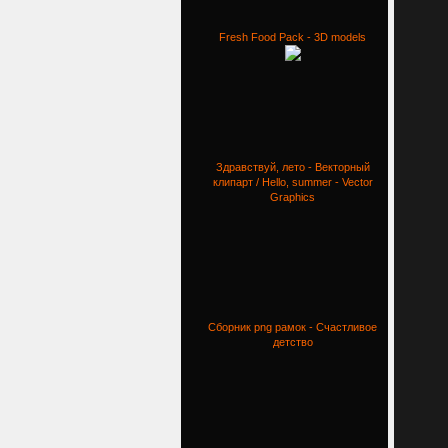
Fresh Food Pack - 3D models
Здравствуй, лето - Векторный
клипарт / Hello, summer - Vector
Graphics
Сборник png рамок - Счастливое
детство