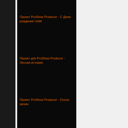
Проект ProShow Producer - С Днем
рождения тебя!
Проект для ProShow Producer -
Лесная история
Проект ProShow Producer - Осень
жизни