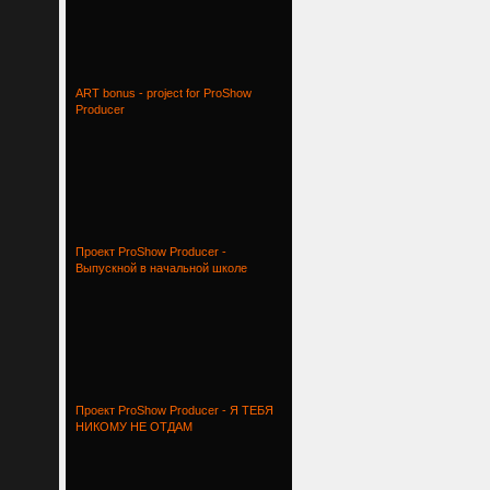
ART bonus - project for ProShow
Producer
Проект ProShow Producer -
Выпускной в начальной школе
Проект ProShow Producer - Я ТЕБЯ
НИКОМУ НЕ ОТДАМ