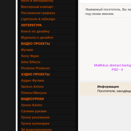
Фото и Фотоработы
Векторный клипарт
Уважаемый посетитель, Вы за
Рисованная графика
под своим именем.
Lightroom & inDesign
ЛИТЕРАТУРА
Книги по дизайну
Журналы о дизайне
ВИДЕО ПРОЕКТЫ
Футажи
Sony Vegas
After Effects
Multifokus abstract back
Proshow Producer
PSD - 4
АУДИО ПРОЕКТЫ
Аудио Футажи
Various Artists
Информация
Посетители, находящи
Плюсы-Минусы
ВИДЕОУРОКИ
Уроки Adobe
Своими руками
Уроки рисования
Уроки кулинарии
3d моделирование