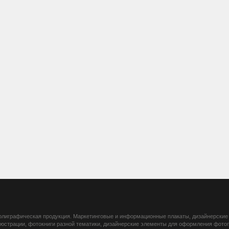
 полиграфическая продукция. Маркетинговые и информационные плакаты, дизайнерские 
ллюстрации, фотокниги разной тематики, дизайнерские элементы для оформления фот