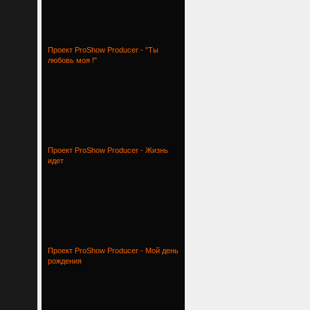
Проект ProShow Producer - "Ты
любовь моя !"
Проект ProShow Producer - Жизнь
идет
Проект ProShow Producer - Мой день
рождения