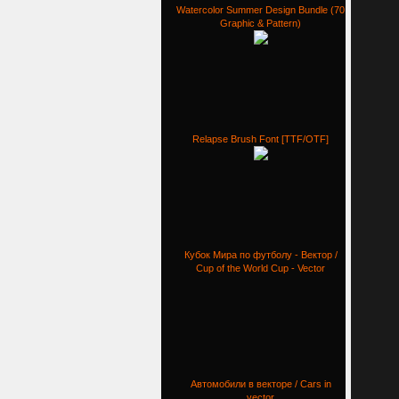
Watercolor Summer Design Bundle (70
Graphic & Pattern)
Relapse Brush Font [TTF/OTF]
Кубок Мира по футболу - Вектор /
Cup of the World Cup - Vector
Автомобили в векторе / Cars in
vector