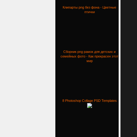
Клипарты png без фона - Цветные
птички
Сборник png рамок для детских и
семейных фото - Как прекрасен этот
мир
8 Photoshop Collage PSD Templates