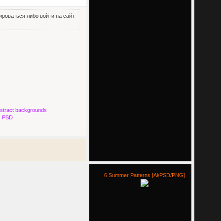
роваться либо войти на сайт
bstract backgrounds
PSD
6 Summer Patterns [Ai/PSD/PNG]