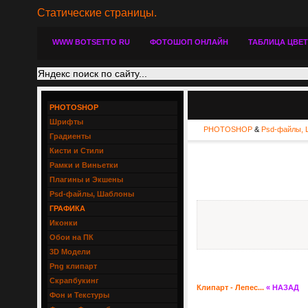
Статические страницы.
WWW BOTSETTO RU
ФОТОШОП ОНЛАЙН
ТАБЛИЦА ЦВЕ
PHOTOSHOP
Шрифты
PHOTOSHOP
&
Psd-файлы, 
Градиенты
Кисти и Стили
Рамки и Виньетки
Плагины и Экшены
Psd-файлы, Шаблоны
ГРАФИКА
Иконки
Обои на ПК
3D Модели
Png клипарт
Скрапбукинг
Клипарт - Лепес...
« НАЗАД
Фон и Текстуры