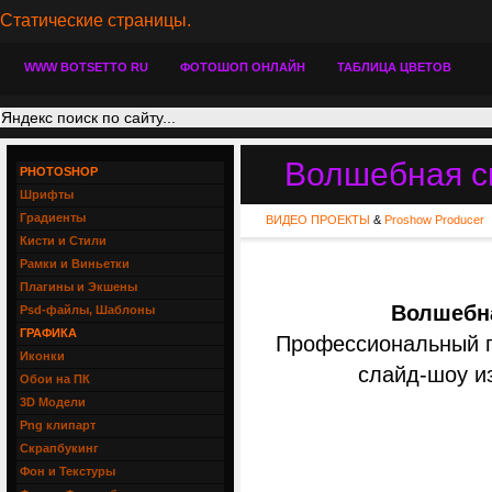
Статические страницы.
WWW BOTSETTO RU
ФОТОШОП ОНЛАЙН
ТАБЛИЦА ЦВЕТОВ
Волшебная ск
PHOTOSHOP
Шрифты
Градиенты
ВИДЕО ПРОЕКТЫ
&
Proshow Producer
Кисти и Стили
Рамки и Виньетки
Плагины и Экшены
Волшебна
Psd-файлы, Шаблоны
ГРАФИКА
Профессиональный пр
Иконки
слайд-шоу и
Обои на ПК
3D Модели
Png клипарт
Скрапбукинг
Фон и Текстуры