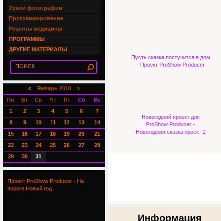
Уроки фотографии
Программирование
Рецепты медицины
ПРОГРАММЫ
ДРУГИЕ МАТЕРИАЛЫ
Пусть сказка постучится в дом
- Проект ProShow Producer
«
Январь 2018 »
Пн
Вт
Ср
Чт
Пт
Сб
Вс
1
2
3
4
5
6
7
Новогодний проект для
8
9
10
11
12
13
14
ProShow Producer -
Новогодняя сказка проект 2
15
16
17
18
19
20
21
22
23
24
25
26
27
28
29
30
31
Проект ProShow Producer - На
пороге Новый год
Информация