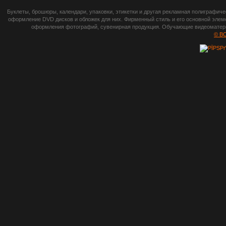
botsetto.ru -
Буклеты, брошюры, календари, упаковки, этикетки и другая рекламная полиграфич
photoshop,
оформление DVD дисков и обложек для них. Фирменный стиль и его основной элеме
оформления фотографий, сувенирная продукция. Обучающие видеоматериа
шрифты,
© B
градиенты, psd-
файлы, кисти и
стили, виньетки и
рамки, плагины и
экшены,
графика, иконки,
зd модели,
скрапбукинг, фон
и текстуры,
клипарт
векторный,
клипарт
растровый,
изображения,
обои на пк, фото
и фотоработы,
арт и
рисованная
графика,
тематические
подборки,