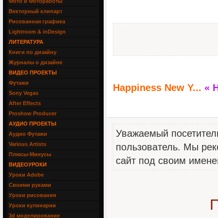
Фото и Фотоработы
Векторный клипарт
Рисованная графика
Lightroom & inDesign
ЛИТЕРАТУРА
Книги по дизайну
Журналы о дизайне
ВИДЕО ПРОЕКТЫ
Футажи
Happiness New Y...
« 
Sony Vegas
After Effects
Proshow Producer
АУДИО ПРОЕКТЫ
Уважаемый посетитель
Аудио Футажи
Various Artists
пользователь. Мы рек
Плюсы-Минусы
сайт под своим имене
ВИДЕОУРОКИ
Уроки Adobe
Своими руками
Уроки рисования
П
Уроки кулинарии
3d моделирование