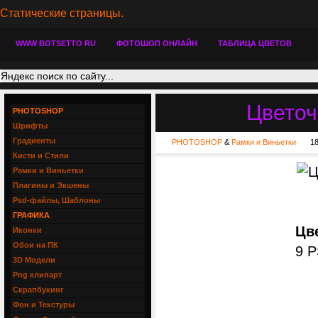
Статические страницы.
WWW BOTSETTO RU
ФОТОШОП ОНЛАЙН
ТАБЛИЦА ЦВЕТОВ
Цветоч
PHOTOSHOP
Шрифты
Градиенты
PHOTOSHOP
&
Рамки и Виньетки
18
Кисти и Стили
Рамки и Виньетки
Плагины и Экшены
Psd-файлы, Шаблоны
ГРАФИКА
Цве
Иконки
Обои на ПК
9 P
3D Модели
Png клипарт
Скрапбукинг
Фон и Текстуры