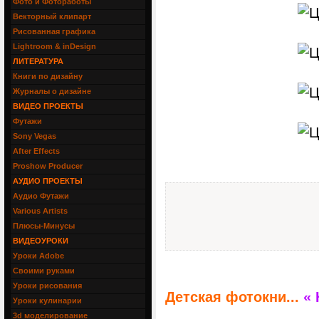
Фото и Фотоработы
Векторный клипарт
Рисованная графика
Lightroom & inDesign
ЛИТЕРАТУРА
Книги по дизайну
Журналы о дизайне
ВИДЕО ПРОЕКТЫ
Футажи
Sony Vegas
After Effects
Proshow Producer
АУДИО ПРОЕКТЫ
Аудио Футажи
Various Artists
Плюсы-Минусы
ВИДЕОУРОКИ
Уроки Adobe
Своими руками
Уроки рисования
Детская фотокни...
«
Уроки кулинарии
3d моделирование