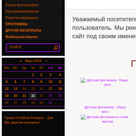
Уроки фотографии
Программирование
Рецепты медицины
Уважаемый посетитель
ПРОГРАММЫ
пользователь. Мы рек
ДРУГИЕ МАТЕРИАЛЫ
сайт под своим имене
Мобильная версия
П
«
Март 2018 »
Пн
Вт
Ср
Чт
Пт
Сб
Вс
1
2
3
4
5
6
7
8
9
10
11
12
13
14
15
16
17
18
19
20
21
22
23
24
25
26
27
28
29
30
31
Детская фотокнига - Наше
лето
Проект ProShow Producer - Для
Вас,дорогие женщины!