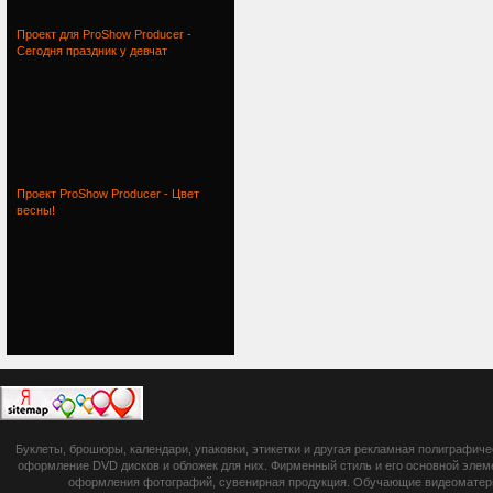
Проект для ProShow Producer -
Сегодня праздник у девчат
Проект ProShow Producer - Цвет
весны!
botsetto.ru -
Буклеты, брошюры, календари, упаковки, этикетки и другая рекламная полиграфич
photoshop,
оформление DVD дисков и обложек для них. Фирменный стиль и его основной элеме
оформления фотографий, сувенирная продукция. Обучающие видеоматериа
шрифты,