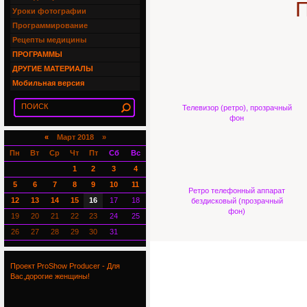
П
Уроки фотографии
Программирование
Рецепты медицины
ПРОГРАММЫ
ДРУГИЕ МАТЕРИАЛЫ
Мобильная версия
Телевизор (ретро), прозрачный
фон
«
Март 2018 »
Пн
Вт
Ср
Чт
Пт
Сб
Вс
1
2
3
4
5
6
7
8
9
10
11
Ретро телефонный аппарат
12
13
14
15
16
17
18
бездисковый (прозрачный
фон)
19
20
21
22
23
24
25
26
27
28
29
30
31
Проект ProShow Producer - Для
Вас,дорогие женщины!