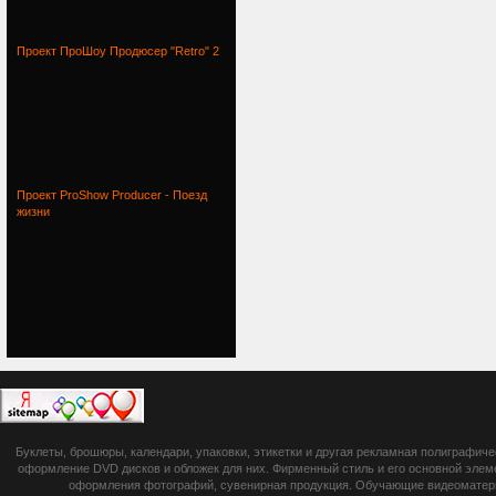
Проект ПроШоу Продюсер "Retro" 2
Проект ProShow Producer - Поезд
жизни
botsetto.ru -
Буклеты, брошюры, календари, упаковки, этикетки и другая рекламная полиграфич
photoshop,
оформление DVD дисков и обложек для них. Фирменный стиль и его основной элеме
оформления фотографий, сувенирная продукция. Обучающие видеоматериа
шрифты,