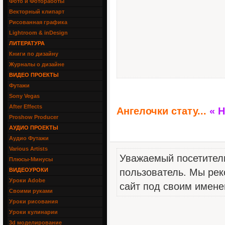
Фото и Фотоработы
Векторный клипарт
Рисованная графика
Lightroom & inDesign
ЛИТЕРАТУРА
Книги по дизайну
Журналы о дизайне
ВИДЕО ПРОЕКТЫ
Футажи
Sony Vegas
After Effects
Ангелочки стату...
« 
Proshow Producer
АУДИО ПРОЕКТЫ
Аудио Футажи
Various Artists
Уважаемый посетитель
Плюсы-Минусы
ВИДЕОУРОКИ
пользователь. Мы рек
Уроки Adobe
сайт под своим имене
Своими руками
Уроки рисования
Уроки кулинарии
3d моделирование