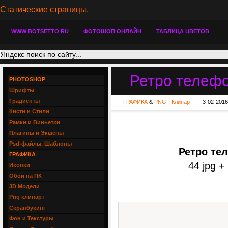
Статические страницы.
WWW BOTSETTO RU
ФОТОШОП ОНЛАЙН
ТАБЛИЦА ЦВЕТОВ
Ретро телефо
PHOTOSHOP
Шрифты
Градиенты
ГРАФИКА
&
PNG - Клипарт
3-02-2016
Кисти и Стили
Рамки и Виньетки
Плагины и Экшены
Psd-файлы, Шаблоны
Ретро те
ГРАФИКА
44 jpg +
Иконки
Обои на ПК
3D Модели
Png клипарт
Скрапбукинг
Фон и Текстуры