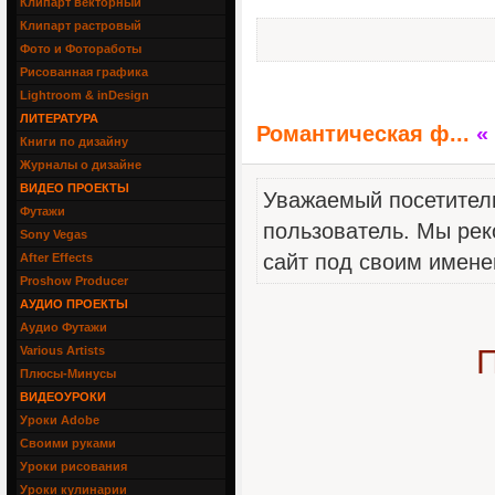
Клипарт векторный
Клипарт растровый
Фото и Фотоработы
Рисованная графика
Lightroom & inDesign
ЛИТЕРАТУРА
Романтическая ф...
«
Книги по дизайну
Журналы о дизайне
ВИДЕО ПРОЕКТЫ
Уважаемый посетитель
Футажи
пользователь. Мы рек
Sony Vegas
сайт под своим имене
After Effects
Proshow Producer
АУДИО ПРОЕКТЫ
Аудио Футажи
П
Various Artists
Плюсы-Минусы
ВИДЕОУРОКИ
Уроки Adobe
Своими руками
Уроки рисования
Уроки кулинарии