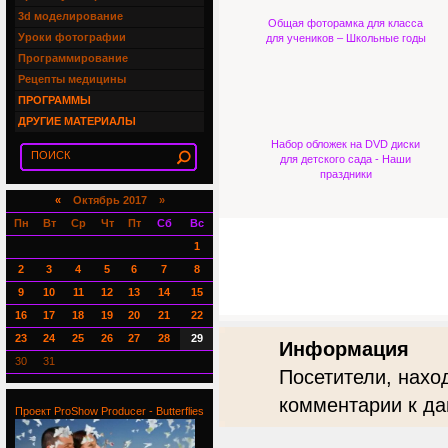
3d моделирование
Общая фоторамка для класса
Уроки фотографии
для учеников – Школьные годы
Программирование
Рецепты медицины
ПРОГРАММЫ
ДРУГИЕ МАТЕРИАЛЫ
Набор обложек на DVD диски
для детского сада - Наши
праздники
«
Октябрь 2017 »
Пн
Вт
Ср
Чт
Пт
Сб
Вс
1
2
3
4
5
6
7
8
9
10
11
12
13
14
15
16
17
18
19
20
21
22
23
24
25
26
27
28
29
Информация
30
31
Посетители, нахо
комментарии к да
Проект ProShow Producer - Butterflies