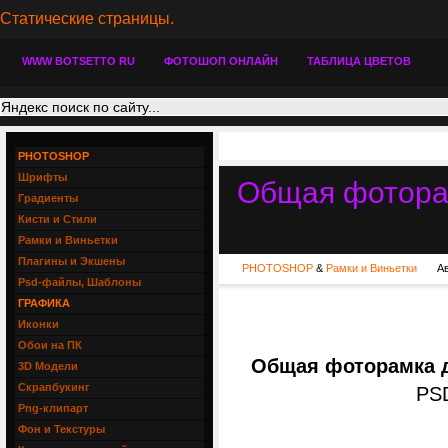
Статические страницы.
WWW BOTSETTO RU
ФОТОШОП ОНЛАЙН
ТАБЛИЦА ЦВЕТОВ
PHOTOSHOP
Шрифты
Общая фоторам
Градиенты
Кисти и Стили
Рамки и Виньетки
Плагины и Экшены
PHOTOSHOP
&
Рамки и Виньетки
А
Psd-файлы, Шаблоны
ГРАФИКА
Иконки
Обои на ПК
Общая фоторамка д
3D Модели
Скрапбукинг
PSD
Png-клипарт
Фон и Текстуры