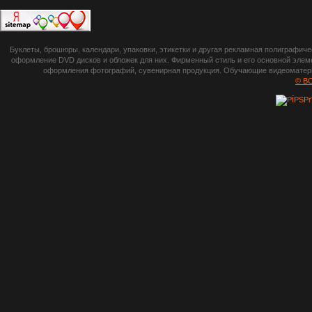
П
botsetto.ru -
Буклеты, брошюры, календари, упаковки, этикетки и другая рекламная полиграфич
photoshop,
оформление DVD дисков и обложек для них. Фирменный стиль и его основной элеме
оформления фотографий, сувенирная продукция. Обучающие видеоматериа
шрифты,
© B
градиенты, psd-
файлы, кисти и
стили, виньетки и
рамки, плагины и
экшены,
графика, иконки,
зd модели,
скрапбукинг, фон
и текстуры,
клипарт
векторный,
клипарт
растровый,
изображения,
обои на пк, фото
и фотоработы,
арт и
рисованная