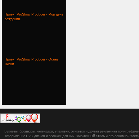
Проект ProShow Producer - Мой день
рождения
Проект ProShow Producer - Осень
жизни
botsetto.ru -
Буклеты, брошюры, календари, упаковки, этикетки и другая рекламная полиграфич
photoshop,
оформление DVD дисков и обложек для них. Фирменный стиль и его основной элеме