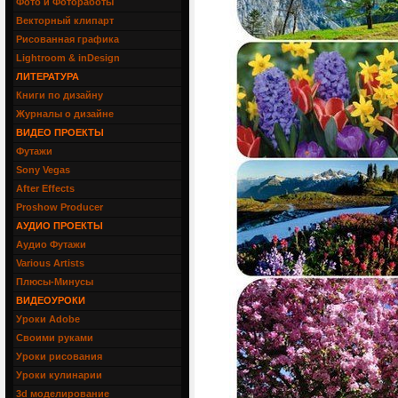
Фото и Фотоработы
Векторный клипарт
Рисованная графика
Lightroom & inDesign
ЛИТЕРАТУРА
Книги по дизайну
Журналы о дизайне
ВИДЕО ПРОЕКТЫ
Футажи
Sony Vegas
After Effects
Proshow Producer
АУДИО ПРОЕКТЫ
Аудио Футажи
Various Artists
Плюсы-Минусы
ВИДЕОУРОКИ
Уроки Adobe
Своими руками
Уроки рисования
Уроки кулинарии
3d моделирование