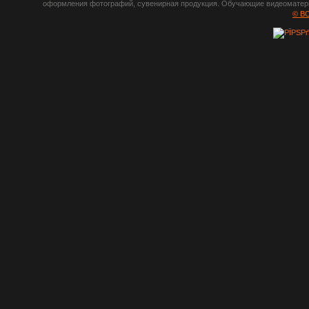
оформления фотографий, сувенирная продукция. Обучающие видеоматериа
шрифты,
© B
градиенты, psd-
файлы, кисти и
стили, виньетки и
рамки, плагины и
экшены,
графика, иконки,
зd модели,
скрапбукинг, фон
и текстуры,
клипарт
векторный,
клипарт
растровый,
изображения,
обои на пк, фото
и фотоработы,
арт и
рисованная
графика,
тематические
подборки,
литература,
книги по дизайну,
журналы о