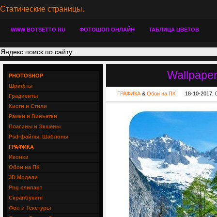
Статические страницы.
WWW BOTSETTO RU
ФОТОШОП ОНЛАЙН
ТАБЛИЦА ЦВЕТОВ
Wallpaper
PHOTOSHOP
Шрифты
ГРАФИКА
&
Обои на ПК
18-10-2017, 
Градиенты
Кисти и Стили
Рамки и Виньетки
Плагины и Экшены
Psd-файлы, Шаблоны
ГРАФИКА
Иконки
Обои на ПК
3D Модели
Png клипарт
Скрапбукинг
Фон и Текстуры