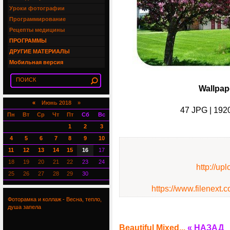
Уроки фотографии
Программирование
Рецепты медицины
ПРОГРАММЫ
ДРУГИЕ МАТЕРИАЛЫ
Мобильная версия
Wallpap
«
Июнь 2018 »
47 JPG | 192
Пн
Вт
Ср
Чт
Пт
Сб
Вс
1
2
3
4
5
6
7
8
9
10
11
12
13
14
15
16
17
18
19
20
21
22
23
24
http://up
25
26
27
28
29
30
https://www.filenext
Фоторамка и коллаж - Весна, тепло,
душа запела
Beautiful Mixed...
« НАЗАД