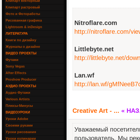
Клипарт векторный
Клипарт растровый
Фото и Фотоработы
Рисованная графика
Nitroflare.com
Lightroom & inDesign
http://nitroflare.com/
ЛИТЕРАТУРА
Книги по дизайну
Журналы о дизайне
Littlebyte.net
ВИДЕО ПРОЕКТЫ
http://littlebyte.net/d
Футажи
Sony Vegas
After Effects
Lan.wf
Proshow Producer
http://lan.wf/gMfNeeB7
АУДИО ПРОЕКТЫ
Аудио Футажи
Various Artists
Плюсы-Минусы
Creative Art - ...
« НА
ВИДЕОУРОКИ
Уроки Adobe
Своими руками
Уважаемый посетитель
Уроки рисования
пользователь. Мы рек
Уроки кулинарии