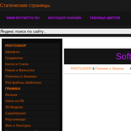
Статические страницы.
WWW BOTSETTO RU
ФОТОШОП ОНЛАЙН
ТАБЛИЦА ЦВЕТОВ
PHOTOSHOP
Шрифты
Sof
Градиенты
Кисти и Стили
PHOTOSHOP
&
Плагины и Экшены
Рамки и Виньетки
Плагины и Экшены
Psd-файлы, Шаблоны
ГРАФИКА
Иконки
Обои на ПК
3D Модели
Скрапбукинг
Png-клипарт
Фон и Текстуры