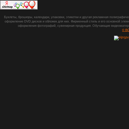
botsetto.ru -
Буклеты, брошюры, календари, упаковки, этикетки и другая рекламная полиграфич
photoshop,
оформление DVD дисков и обложек для них. Фирменный стиль и его основной элеме
оформления фотографий, сувенирная продукция. Обучающие видеоматериа
шрифты,
© B
градиенты, psd-
файлы, кисти и
стили, виньетки и
рамки, плагины и
экшены,
графика, иконки,
зd модели,
скрапбукинг, фон
и текстуры,
клипарт
векторный,
клипарт
растровый,
изображения,
обои на пк, фото
и фотоработы,
арт и
рисованная
графика,