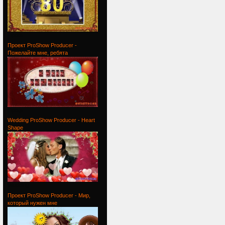
Проект
Проект ProShow Producer -
Пожелайте мне, ребята
Проект
Wedding ProShow Producer - Heart
Shape
Wedding
Проект ProShow Producer - Мир,
который нужен мне