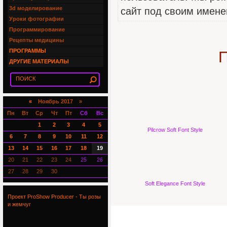
3d моделирование
сайт под своим имене
Уроки фотографии
Программирование
Рецепты медицины
ПРОГРАММЫ
П
ДРУГИЕ МАТЕРИАЛЫ
«
Ноябрь 2017 »
Пн
Вт
Ср
Чт
Пт
Сб
Вс
1
2
3
4
5
Pilcrow Soft Font Style
6
7
8
9
10
11
12
13
14
15
16
17
18
19
20
21
22
23
24
25
26
27
28
29
30
Soft Elegance Font Style
Проект ProShow Producer - Ты розы
и жемчуг