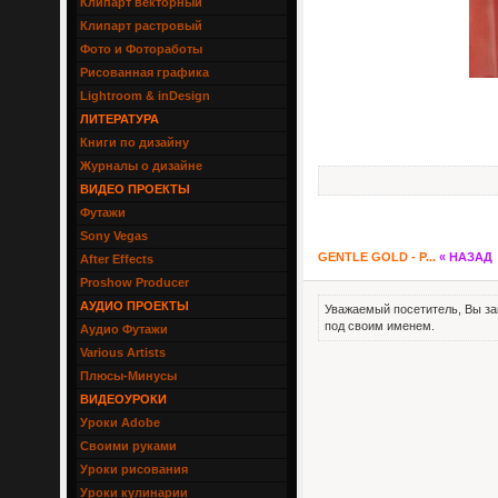
Клипарт векторный
Клипарт растровый
Фото и Фотоработы
Рисованная графика
Lightroom & inDesign
ЛИТЕРАТУРА
Книги по дизайну
Журналы о дизайне
ВИДЕО ПРОЕКТЫ
Футажи
Sony Vegas
GENTLE GOLD - P...
« НАЗАД
After Effects
Proshow Producer
АУДИО ПРОЕКТЫ
Уважаемый посетитель, Вы за
под своим именем.
Аудио Футажи
Various Artists
Плюсы-Минусы
ВИДЕОУРОКИ
Уроки Adobe
Своими руками
Уроки рисования
Уроки кулинарии