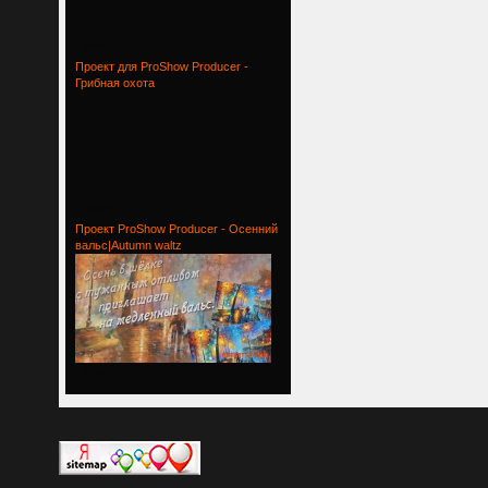
Проект
Проект для ProShow Producer -
Грибная охота
Проект
Проект ProShow Producer - Осенний
вальс|Autumn waltz
Проект