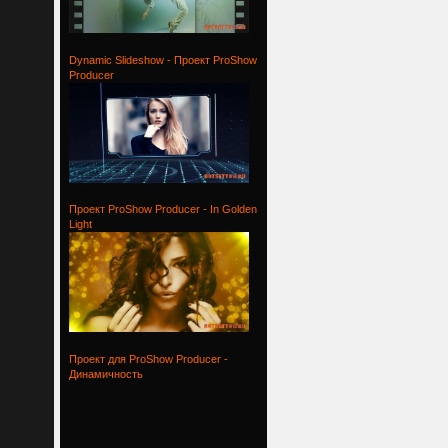
Проект
Dynamic Slideshow - Проект ProShow
Producer
Dynamic
Проект ProShow Producer - In Golden
Light
Проект
Проект для ProShow Producer -
Динамичность