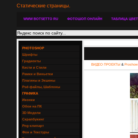
Статические страницы.
WWW BOTSETTO RU
ФОТОШОП ОНЛАЙН
ТАБЛИЦА ЦВЕ
PHOTOSHOP
Шрифты
Градиенты
ВИДЕО ПРОЕКТЫ
&
Proshow
Кисти и Стили
Рамки и Виньетки
Плагины и Экшены
Psd-файлы, Шаблоны
ГРАФИКА
Иконки
Обои на ПК
3D Модели
Скрапбукинг
Png-клипарт
Фон и Текстуры