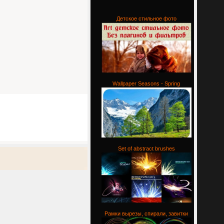
Детское стильное фото
Wallpaper Seasons - Spring
Set of abstract brushes
Рамки вырезы, спирали, завитки