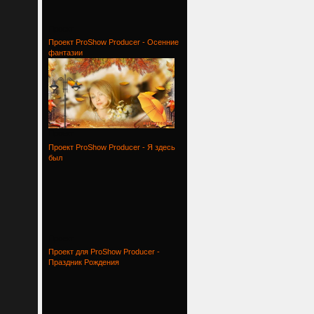
Проект
Проект ProShow Producer - Осенние
фантазии
Проект
Проект ProShow Producer - Я здесь
был
Проект
Проект для ProShow Producer -
Праздник Рождения