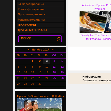
3d моделирование
Attitude to - Проект Pr
Producer
Уроки фотографии
Программирование
Рецепты медицины
ПРОГРАММЫ
ДРУГИЕ МАТЕРИАЛЫ
Beauty And The Stars - P
for Proshow Produc
«
Ноябрь 2017 »
Пн
Вт
Ср
Чт
Пт
Сб
Вс
1
2
3
4
5
6
7
8
9
10
11
12
13
14
15
16
17
18
19
Информация
20
21
22
23
24
25
26
Посетители, находящи
27
28
29
30
Проект ProShow Producer - Butterflies