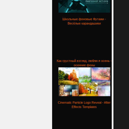
Школьные фоновые Футажи -
Весёлые карандашики
Как грустный взгляд, люблю я осень -
осенние фоны
Cinematic Particle Logo Reveal - After
Effects Templates