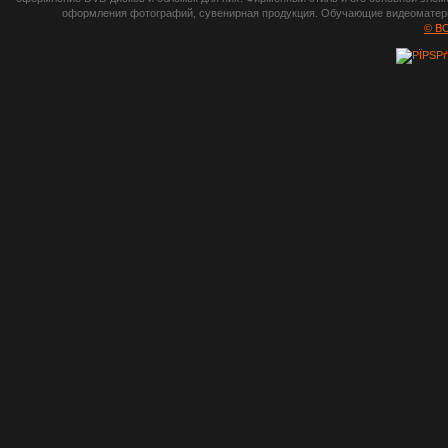
photoshop,
оформления фотографий, сувенирная продукция. Обучающие видеоматериа
шрифты,
© B
градиенты, psd-
файлы, кисти и
стили, виньетки и
рамки, плагины и
экшены,
графика, иконки,
зd модели,
скрапбукинг, фон
и текстуры,
клипарт
векторный,
клипарт
растровый,
изображения,
обои на пк, фото
и фотоработы,
арт и
рисованная
графика,
тематические
подборки,
литература,
книги по дизайну,