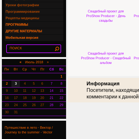
Уроки фотографии
Свадебный проект для
Программирование
ProShow Producer - День
Pr
Рецепты медицины
свадьбы
ПРОГРАММЫ
ДРУГИЕ МАТЕРИАЛЫ
Мобильная версия
Свадебный проект для
ProShow Producer - Свадебный
Pr
«
Июль 2018 »
альбом
Пн
Вт
Ср
Чт
Пт
Сб
Вс
1
Информация
2
3
4
5
6
7
8
Посетители, находящи
9
10
11
12
13
14
15
комментарии к данной
16
17
18
19
20
21
22
23
24
25
26
27
28
29
30
31
Путешествие в лето - Вектор /
Journey to the summer - Vector