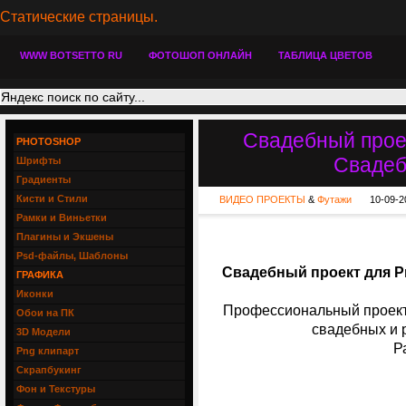
Статические страницы.
WWW BOTSETTO RU
ФОТОШОП ОНЛАЙН
ТАБЛИЦА ЦВЕТОВ
Свадебный проек
PHOTOSHOP
Свадеб
Шрифты
Градиенты
Кисти и Стили
ВИДЕО ПРОЕКТЫ
&
Футажи
10-09-2
Рамки и Виньетки
Плагины и Экшены
Psd-файлы, Шаблоны
Свадебный проект для P
ГРАФИКА
Иконки
Профессиональный проект
Обои на ПК
свадебных и 
3D Модели
Р
Png клипарт
Скрапбукинг
Фон и Текстуры