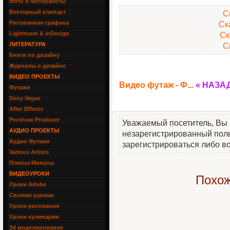
Фото и Фотоработы
Векторный клипарт
С
Рисованная графика
Ск
Lightroom & inDesign
Ск
ЛИТЕРАТУРА
С
Книги по дизайну
Журналы о дизайне
ВИДЕО ПРОЕКТЫ
Видео футаж - Ф...
« НАЗА
Футажи
Sony Vegas
After Effects
Proshow Producer
Уважаемый посетитель, Вы 
АУДИО ПРОЕКТЫ
незарегистрированный пол
Аудио Футажи
зарегистрироваться либо во
Various Artists
Плюсы-Минусы
ВИДЕОУРОКИ
Похож
Уроки Adobe
Своими руками
Уроки рисования
Уроки кулинарии
3d моделирование