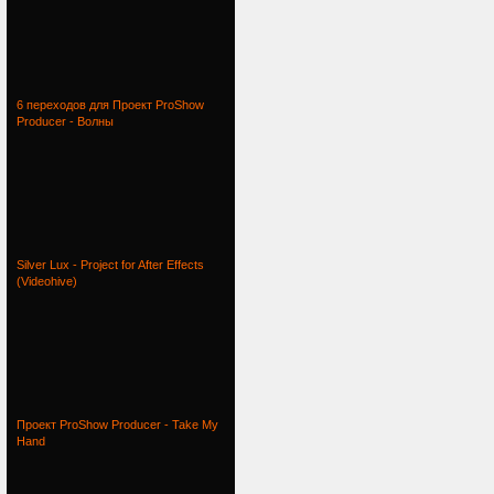
6 переходов для Проект ProShow
Producer - Волны
Silver Lux - Project for After Effects
(Videohive)
Проект ProShow Producer - Take My
Hand