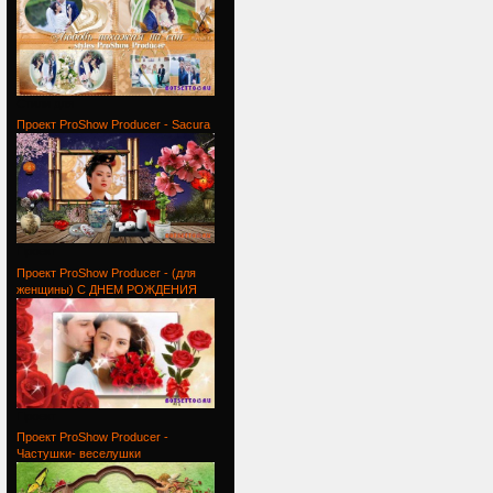
Стили для
Проект ProShow Producer - Sacura
Проект
Проект ProShow Producer - (для
женщины) С ДНЕМ РОЖДЕНИЯ
Проект
Проект ProShow Producer -
Частушки- веселушки