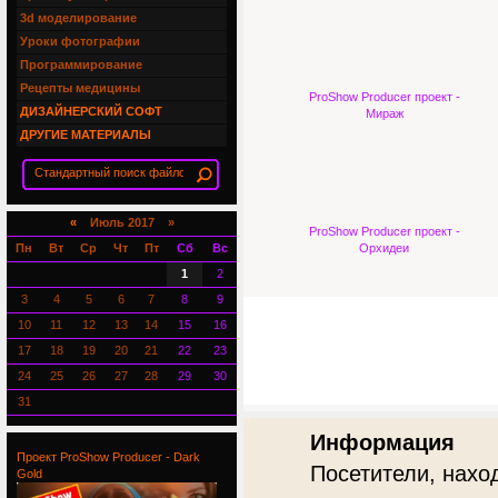
3d моделирование
Уроки фотографии
Программирование
Рецепты медицины
ProShow Producer проект -
ДИЗАЙНЕРСКИЙ СОФТ
Мираж
ДРУГИЕ МАТЕРИАЛЫ
«
Июль 2017 »
ProShow Producer проект -
Пн
Вт
Ср
Чт
Пт
Сб
Вс
Орхидеи
1
2
3
4
5
6
7
8
9
10
11
12
13
14
15
16
17
18
19
20
21
22
23
24
25
26
27
28
29
30
31
Информация
Проект ProShow Producer - Dark
Посетители, нахо
Gold