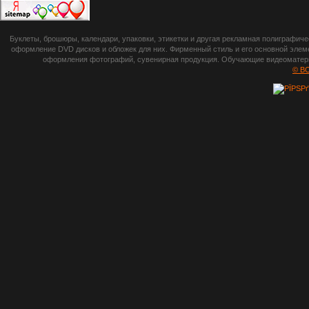
botsetto.ru -
Буклеты, брошюры, календари, упаковки, этикетки и другая рекламная полиграфич
photoshop,
оформление DVD дисков и обложек для них. Фирменный стиль и его основной элеме
оформления фотографий, сувенирная продукция. Обучающие видеоматериа
шрифты,
© B
градиенты, psd-
файлы, кисти и
стили, виньетки и
рамки, плагины и
экшены,
графика, иконки,
зd модели,
скрапбукинг, фон
и текстуры,
клипарт
векторный,
клипарт
растровый,
изображения,
обои на пк, фото
и фотоработы,
арт и
рисованная
графика,