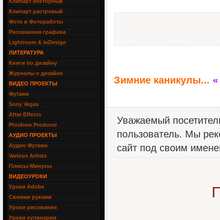
Клипарт векторный
Клипарт растровый
Фото и Фотоработы
Рисованная графика
Lightroom & inDesign
ЛИТЕРАТУРА
Книги по дизайну
Журналы о дизайне
Зимние каникулы...
«
ВИДЕО ПРОЕКТЫ
Футажи
Sony Vegas
After Effects
Уважаемый посетитель
Proshow Producer
пользователь. Мы рек
АУДИО ПРОЕКТЫ
Аудио Футажи
сайт под своим имене
Various Artists
Плюсы-Минусы
ВИДЕОУРОКИ
Уроки Adobe
П
Своими руками
Уроки рисования
Уроки кулинарии