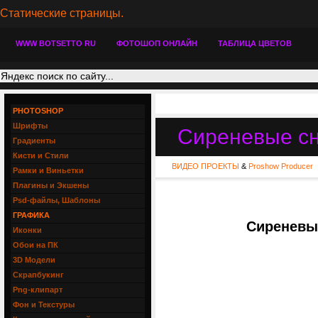
Статические страницы.
WWW BOTSETTO RU
ФОТОШОП ОНЛАЙН
ТАБЛИЦА ЦВЕТОВ
PHOTOSHOP
Шрифты
Сиреневые сн
Градиенты
Кисти и Стили
ВИДЕО ПРОЕКТЫ
&
Proshow Producer
Рамки и Виньетки
Плагины и Экшены
Psd-файлы, Шаблоны
ГРАФИКА
Сиреневые
Иконки
Обои на ПК
3D Модели
Скрапбукинг
Png-клипарт
Фон и Текстуры