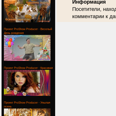
Информация
Посетители, нахо
комментарии к да
Переходы
Проект ProShow Producer - Веселый
День рождения
Проект
Проект ProShow Producer - Красивая
Проект
Проект ProShow Producer - Унылая
осень