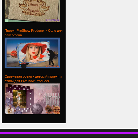
Наша
Проект ProShow Producer - Соло для
саксофона
Проект
Сиреневая осень - детский проект и
стили для ProShow Producer
Сиреневая