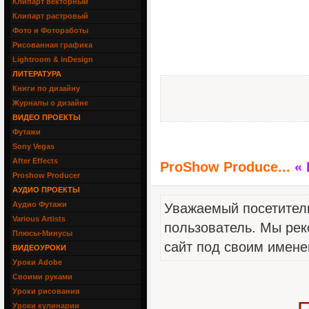
Клипарт векторный
Клипарт растровый
Фото и Фотоработы
Рисованная графика
Lightroom & inDesign
ЛИТЕРАТУРА
Книги по дизайну
Журналы о дизайне
ВИДЕО ПРОЕКТЫ
Футажи
Sony Vegas
After Effects
ProShow Produce...
«
Proshow Producer
АУДИО ПРОЕКТЫ
Аудио Футажи
Уважаемый посетитель
Various Artists
пользователь. Мы рек
Плюсы-Минусы
сайт под своим имене
ВИДЕОУРОКИ
Уроки Adobe
Своими руками
Уроки рисования
Уроки кулинарии