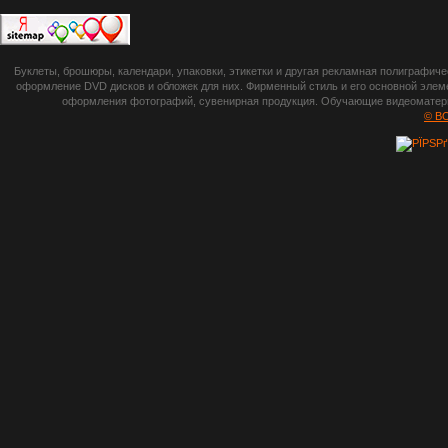
П
botsetto.ru -
Буклеты, брошюры, календари, упаковки, этикетки и другая рекламная полиграфич
photoshop,
оформление DVD дисков и обложек для них. Фирменный стиль и его основной элеме
оформления фотографий, сувенирная продукция. Обучающие видеоматериа
шрифты,
© B
градиенты, psd-
файлы, кисти и
стили, виньетки и
рамки, плагины и
экшены,
графика, иконки,
зd модели,
скрапбукинг, фон
и текстуры,
клипарт
векторный,
клипарт
растровый,
изображения,
обои на пк, фото
и фотоработы,
арт и
рисованная