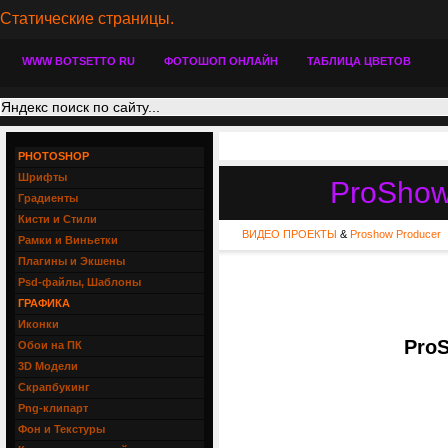
Статические страницы.
WWW BOTSETTO RU
ФОТОШОП ОНЛАЙН
ТАБЛИЦА ЦВЕТОВ
PHOTOSHOP
Шрифты
ProShow
Градиенты
Кисти и Стили
ВИДЕО ПРОЕКТЫ
&
Proshow Producer
Рамки и Виньетки
Плагины и Экшены
Psd-файлы, Шаблоны
ГРАФИКА
Иконки
ProS
Обои на ПК
3D Модели
Скрапбукинг
Png-клипарт
Фон и Текстуры