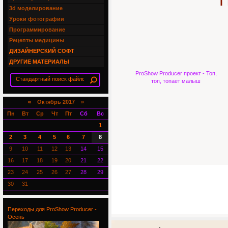
П
3d моделирование
Уроки фотографии
Программирование
Рецепты медицины
ДИЗАЙНЕРСКИЙ СОФТ
ДРУГИЕ МАТЕРИАЛЫ
ProShow Producer проект - Топ,
топ, топает малыш
«
Октябрь 2017 »
Пн
Вт
Ср
Чт
Пт
Сб
Вс
1
2
3
4
5
6
7
8
9
10
11
12
13
14
15
16
17
18
19
20
21
22
23
24
25
26
27
28
29
30
31
Переходы для ProShow Producer -
Осень