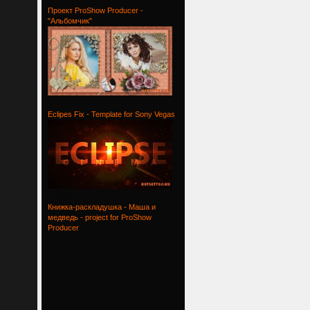
Проект ProShow Producer -
"Альбомчик"
Проект
Eclipes Fix - Template for Sony Vegas
Eclipes
Книжка-раскладушка - Маша и
медведь - project for ProShow
Producer
Книжка-рас