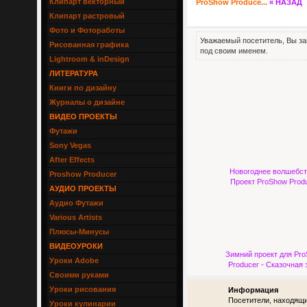
Клипарт векторный
ProShow Produce...
« НАЗАД
Клипарт растровый
Фото и Фотоработы
Уважаемый посетитель, Вы за
Рисованная графика
под своим именем.
Lightroom & inDesign
ЛИТЕРАТУРА
Книги по дизайну
Журналы о дизайне
ВИДЕО ПРОЕКТЫ
Футажи
Sony Vegas
After Effects
Новогоднее волшебст
Proshow Producer
Проект ProShow Prod
АУДИО ПРОЕКТЫ
Аудио Футажи
Various Artists
Плюсы-Минусы
ВИДЕОУРОКИ
Зимний проект для Pr
Уроки Adobe
Producer - Сказочная 
Своими руками
Уроки рисования
Информация
Посетители, находящи
Уроки кулинарии