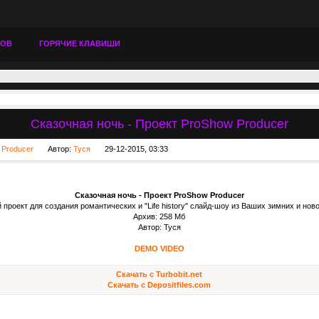
ТОВ
ГОРЯЧИЕ КЛАВИШИ
Сказочная ночь - Проект ProShow Producer
 Producer
Автор:
Туся
29-12-2015, 03:33
Сказочная ночь - Проект ProShow Producer
роект для создания романтических и "Life history" слайд-шоу из Ваших зимних и но
Архив: 258 Мб
Автор: Туся
DEMO VIDEO
Скачать с Turbobit.net
Скачать с Depositfiles.com