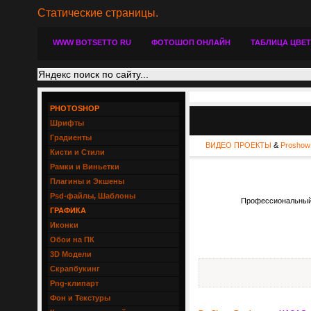
Статические страницы.
WWW BOTSETTO RU
ФОТОШОП ОНЛАЙН
ТАБЛИЦА ЦВЕ
PHOTOSHOP
Шрифты
Градиенты
ВИДЕО ПРОЕКТЫ
&
Proshow
Кисти и Стили
Рамки и Виньетки
Плагины и Экшены
Psd-файлы, Шаблоны
Профессиональный п
ГРАФИКА
Иконки
Обои на ПК
3D Модели
Скрапбукинг
Png-клипарт
Фон и Текстуры