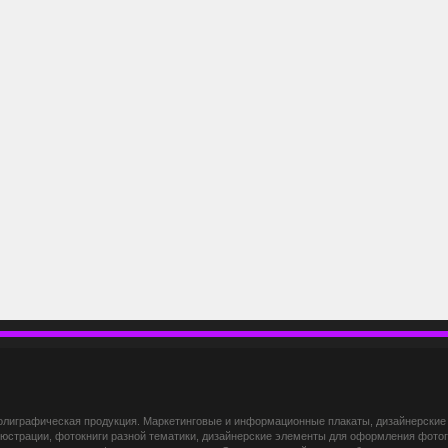
Переместиться наверх
 полиграфическая продукция. Маркетинговые и информационные плакаты, дизайнерские 
ллюстрации, фотокниги разной тематики, дизайнерские элементы для оформления фот