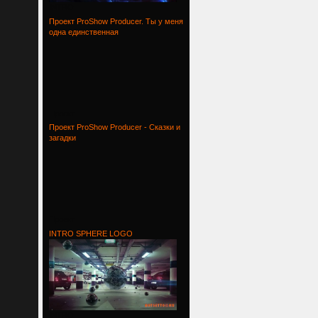
INTRO
Проект ProShow Producer. Ты у меня
одна единственная
Проект
Проект ProShow Producer - Сказки и
загадки
Проект
INTRO SPHERE LOGO
INTRO