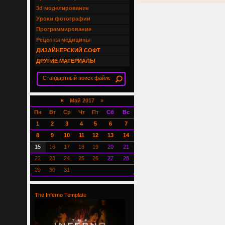
3d моделирование
Уроки фотографии
Программирование
Рецепты медицины
ДИЗАЙНЕРСКИЙ СОФТ
ДРУГИЕ МАТЕРИАЛЫ
«
Май 2017 »
Пн
Вт
Ср
Чт
Пт
Сб
Вс
1
2
3
4
5
6
7
8
9
10
11
12
13
14
15
16
17
18
19
20
21
22
23
24
25
26
27
28
29
30
31
The Inferno Template