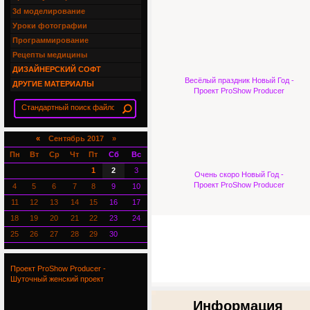
3d моделирование
Уроки фотографии
Программирование
Рецепты медицины
ДИЗАЙНЕРСКИЙ СОФТ
Весёлый праздник Новый Год -
ДРУГИЕ МАТЕРИАЛЫ
Проект ProShow Producer
«
Сентябрь 2017 »
Пн
Вт
Ср
Чт
Пт
Сб
Вс
1
2
3
Очень скоро Новый Год -
Проект ProShow Producer
4
5
6
7
8
9
10
11
12
13
14
15
16
17
18
19
20
21
22
23
24
25
26
27
28
29
30
Проект ProShow Producer -
Шуточный женский проект
Информация