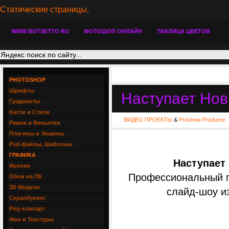
Статические страницы.
WWW BOTSETTO RU
ФОТОШОП ОНЛАЙН
ТАБЛИЦА ЦВЕТОВ
PHOTOSHOP
Шрифты
Наступает Нов
Градиенты
Кисти и Стили
ВИДЕО ПРОЕКТЫ
&
Proshow Producer
Рамки и Виньетки
Плагины и Экшены
Psd-файлы, Шаблоны
ГРАФИКА
Наступает 
Иконки
Профессиональный пр
Обои на ПК
3D Модели
слайд-шоу и
Скрапбукинг
Png-клипарт
Фон и Текстуры