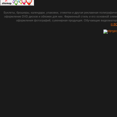
botsetto.ru -
Буклеты, брошюры, календари, упаковки, этикетки и другая рекламная полиграфич
photoshop,
оформление DVD дисков и обложек для них. Фирменный стиль и его основной элеме
оформления фотографий, сувенирная продукция. Обучающие видеоматериа
шрифты,
© B
градиенты, psd-
файлы, кисти и
стили, виньетки и
рамки, плагины и
экшены,
графика, иконки,
зd модели,
скрапбукинг, фон
и текстуры,
клипарт
векторный,
клипарт
растровый,
изображения,
обои на пк, фото
и фотоработы,
арт и
рисованная
графика,
тематические