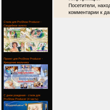
Посетители, нахо
комментарии к да
Проект
Стили для ProShow Producer -
Свадебное золото
Стили для
Проект для ProShow Producer -
Крещение мальчика
Проект
С днем рождения - стили для
ProShow Producer (4 часть)