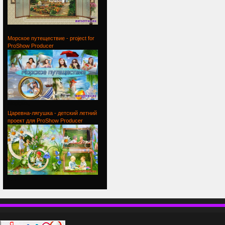
Проект
Морское путеществие - project for
ProShow Producer
Морское
Царевна-лягушка - детский летний
проект для ProShow Producer
Царевна-ля
П