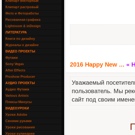
Клипарт векторный
Клипарт растровый
Фото и Фотоработы
Рисованная графика
Lightroom & inDesign
ЛИТЕРАТУРА
Книги по дизайну
Журналы о дизайне
ВИДЕО ПРОЕКТЫ
Футажи
2016 Happy New ...
« 
Sony Vegas
After Effects
Proshow Producer
Уважаемый посетитель
АУДИО ПРОЕКТЫ
Аудио Футажи
пользователь. Мы рек
Various Artists
сайт под своим имене
Плюсы-Минусы
ВИДЕОУРОКИ
Уроки Adobe
Своими руками
П
Уроки рисования
Уроки кулинарии