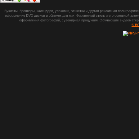
botsetto.ru -
Буклеты, брошюры, календари, упаковки, этикетки и другая рекламная полиграфич
photoshop,
оформление DVD дисков и обложек для них. Фирменный стиль и его основной элеме
оформления фотографий, сувенирная продукция. Обучающие видеоматериа
шрифты,
© B
градиенты, psd-
файлы, кисти и
стили, виньетки и
рамки, плагины и
экшены,
графика, иконки,
зd модели,
скрапбукинг, фон
и текстуры,
клипарт
векторный,
клипарт
растровый,
изображения,
обои на пк, фото
и фотоработы,
арт и
рисованная
графика,
тематические