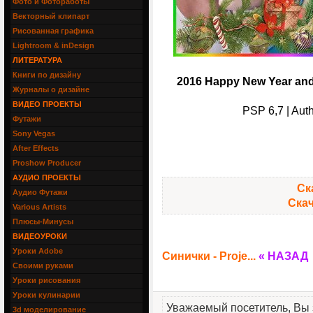
Фото и Фотоработы
Векторный клипарт
Рисованная графика
Lightroom & inDesign
ЛИТЕРАТУРА
Книги по дизайну
2016 Happy New Year and 
Журналы о дизайне
ВИДЕО ПРОЕКТЫ
PSP 6,7 | Auth
Футажи
Sony Vegas
After Effects
Proshow Producer
АУДИО ПРОЕКТЫ
Ск
Аудио Футажи
Скач
Various Artists
Плюсы-Минусы
ВИДЕОУРОКИ
Уроки Adobe
Синички - Proje...
« НАЗАД
Своими руками
Уроки рисования
Уроки кулинарии
Уважаемый посетитель, Вы 
3d моделирование