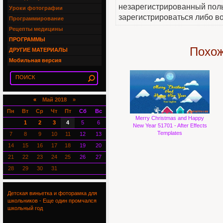
незарегистрированный пол
Уроки фотографии
зарегистрироваться либо во
Программирование
Рецепты медицины
ПРОГРАММЫ
Похож
ДРУГИЕ МАТЕРИАЛЫ
Мобильная версия
«
Май 2018 »
Пн
Вт
Ср
Чт
Пт
Сб
Вс
Merry Christmas and Happy
1
2
3
4
5
6
New Year 51701 - After Effects
Templates
7
8
9
10
11
12
13
14
15
16
17
18
19
20
21
22
23
24
25
26
27
28
29
30
31
Детская виньетка и фоторамка для
школьников - Еще один промчался
школьный год