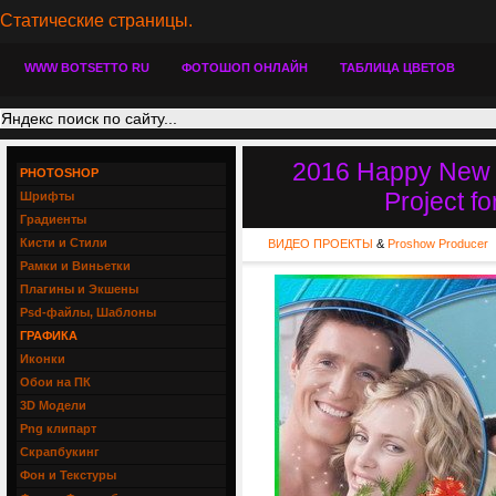
Статические страницы.
WWW BOTSETTO RU
ФОТОШОП ОНЛАЙН
ТАБЛИЦА ЦВЕТОВ
2016 Happy New Y
PHOTOSHOP
Project f
Шрифты
Градиенты
Кисти и Стили
ВИДЕО ПРОЕКТЫ
&
Proshow Producer
Рамки и Виньетки
Плагины и Экшены
Psd-файлы, Шаблоны
ГРАФИКА
Иконки
Обои на ПК
3D Модели
Png клипарт
Скрапбукинг
Фон и Текстуры