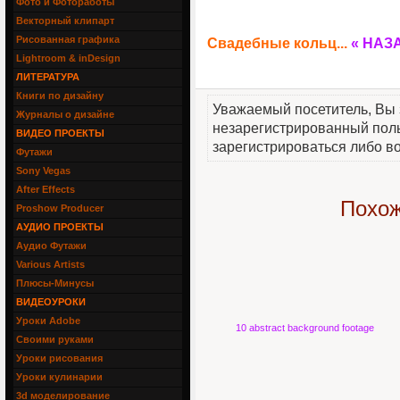
Фото и Фотоработы
Векторный клипарт
Рисованная графика
Свадебные кольц...
« НАЗ
Lightroom & inDesign
ЛИТЕРАТУРА
Книги по дизайну
Уважаемый посетитель, Вы 
Журналы о дизайне
незарегистрированный пол
ВИДЕО ПРОЕКТЫ
зарегистрироваться либо во
Футажи
Sony Vegas
After Effects
Похож
Proshow Producer
АУДИО ПРОЕКТЫ
Аудио Футажи
Various Artists
Плюсы-Минусы
ВИДЕОУРОКИ
Уроки Adobe
10 abstract background footage
Своими руками
Уроки рисования
Уроки кулинарии
3d моделирование