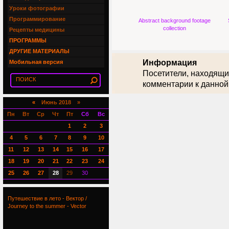
Уроки фотографии
Программирование
Abstract background footage
collection
Рецепты медицины
ПРОГРАММЫ
ДРУГИЕ МАТЕРИАЛЫ
Информация
Мобильная версия
Посетители, находящи
комментарии к данной
«
Июнь 2018 »
Пн
Вт
Ср
Чт
Пт
Сб
Вс
1
2
3
4
5
6
7
8
9
10
11
12
13
14
15
16
17
18
19
20
21
22
23
24
25
26
27
28
29
30
Путешествие в лето - Вектор /
Journey to the summer - Vector