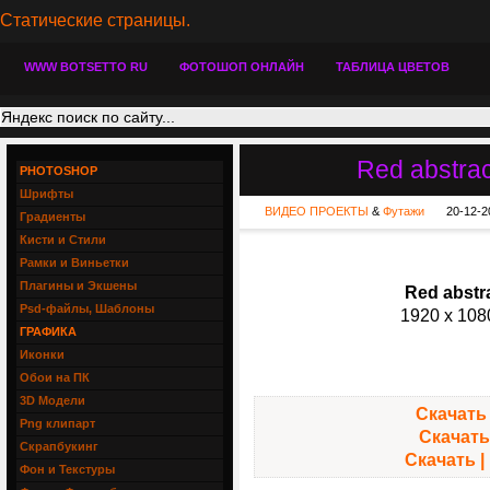
Статические страницы.
WWW BOTSETTO RU
ФОТОШОП ОНЛАЙН
ТАБЛИЦА ЦВЕТОВ
Red abstra
PHOTOSHOP
Шрифты
ВИДЕО ПРОЕКТЫ
&
Футажи
20-12-2
Градиенты
Кисти и Стили
Рамки и Виньетки
Плагины и Экшены
Red abstr
Psd-файлы, Шаблоны
1920 x 1080
ГРАФИКА
Иконки
Обои на ПК
3D Модели
Скачать 
Png клипарт
Скачать 
Скрапбукинг
Скачать | 
Фон и Текстуры