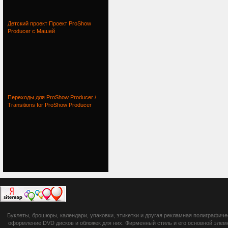
Детский проект Проект ProShow
Producer с Машей
Переходы для ProShow Producer /
Transitions for ProShow Producer
botsetto.ru -
Буклеты, брошюры, календари, упаковки, этикетки и другая рекламная полиграфич
photoshop,
оформление DVD дисков и обложек для них. Фирменный стиль и его основной элеме