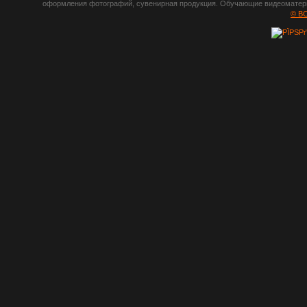
оформления фотографий, сувенирная продукция. Обучающие видеоматериа
шрифты,
© B
градиенты, psd-
файлы, кисти и
стили, виньетки и
рамки, плагины и
экшены,
графика, иконки,
зd модели,
скрапбукинг, фон
и текстуры,
клипарт
векторный,
клипарт
растровый,
изображения,
обои на пк, фото
и фотоработы,
арт и
рисованная
графика,
тематические
подборки,
литература,
книги по дизайну,
журналы о