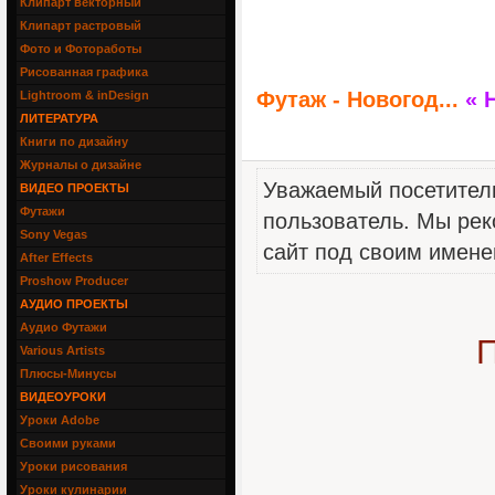
Клипарт векторный
Клипарт растровый
Фото и Фотоработы
Рисованная графика
Футаж - Новогод...
« 
Lightroom & inDesign
ЛИТЕРАТУРА
Книги по дизайну
Журналы о дизайне
Уважаемый посетитель
ВИДЕО ПРОЕКТЫ
Футажи
пользователь. Мы рек
Sony Vegas
сайт под своим имене
After Effects
Proshow Producer
АУДИО ПРОЕКТЫ
Аудио Футажи
П
Various Artists
Плюсы-Минусы
ВИДЕОУРОКИ
Уроки Adobe
Своими руками
Уроки рисования
Уроки кулинарии