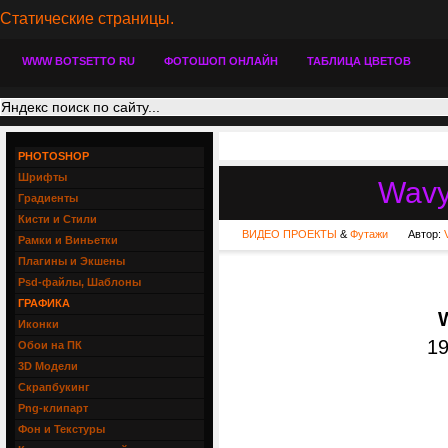
Статические страницы.
WWW BOTSETTO RU
ФОТОШОП ОНЛАЙН
ТАБЛИЦА ЦВЕТОВ
PHOTOSHOP
Шрифты
Wavy
Градиенты
Кисти и Стили
ВИДЕО ПРОЕКТЫ
&
Футажи
Автор:
Рамки и Виньетки
Плагины и Экшены
Psd-файлы, Шаблоны
ГРАФИКА
Иконки
19
Обои на ПК
3D Модели
Скрапбукинг
Png-клипарт
Фон и Текстуры