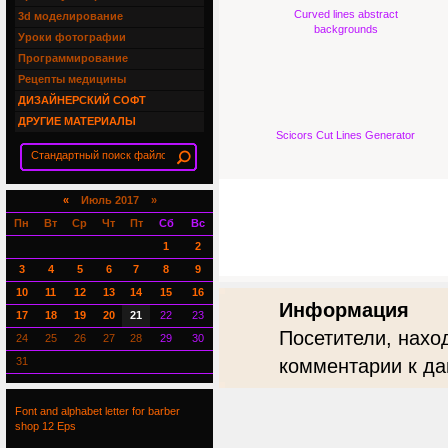
Curved lines abstract
3d моделирование
backgrounds
Уроки фотографии
Программирование
Рецепты медицины
ДИЗАЙНЕРСКИЙ СОФТ
ДРУГИЕ МАТЕРИАЛЫ
Scicors Cut Lines Generator
«
Июль 2017 »
Пн
Вт
Ср
Чт
Пт
Сб
Вс
1
2
3
4
5
6
7
8
9
10
11
12
13
14
15
16
Информация
17
18
19
20
21
22
23
Посетители, нахо
24
25
26
27
28
29
30
31
комментарии к да
Font and alphabet letter for barber
shop 12 Eps