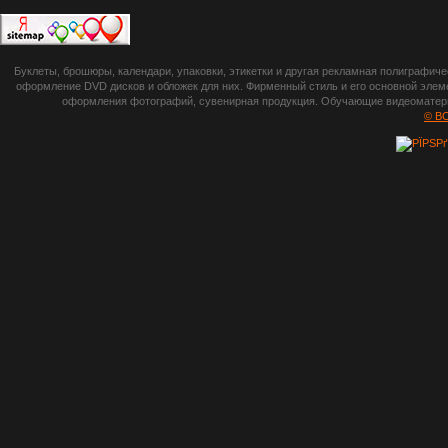
П
botsetto.ru -
Буклеты, брошюры, календари, упаковки, этикетки и другая рекламная полиграфич
photoshop,
оформление DVD дисков и обложек для них. Фирменный стиль и его основной элеме
оформления фотографий, сувенирная продукция. Обучающие видеоматериа
шрифты,
© B
градиенты, psd-
файлы, кисти и
стили, виньетки и
рамки, плагины и
экшены,
графика, иконки,
зd модели,
скрапбукинг, фон
и текстуры,
клипарт
векторный,
клипарт
растровый,
изображения,
обои на пк, фото
и фотоработы,
арт и
рисованная