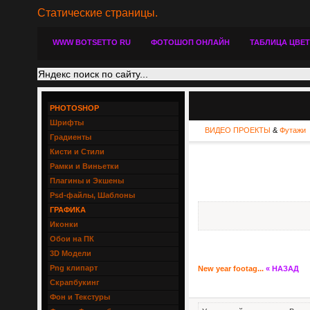
Статические страницы.
WWW BOTSETTO RU
ФОТОШОП ОНЛАЙН
ТАБЛИЦА ЦВЕ
PHOTOSHOP
Шрифты
ВИДЕО ПРОЕКТЫ
&
Футажи
Градиенты
Кисти и Стили
Рамки и Виньетки
Плагины и Экшены
Psd-файлы, Шаблоны
ГРАФИКА
Иконки
Обои на ПК
3D Модели
Png клипарт
New year footag...
« НАЗАД
Скрапбукинг
Фон и Текстуры