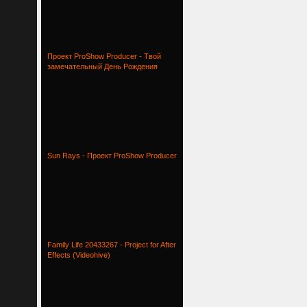
Проект ProShow Producer - Твой
замечательный День Рождения
Sun Rays - Проект ProShow Producer
Family Life 20433267 - Project for After
Effects (Videohive)