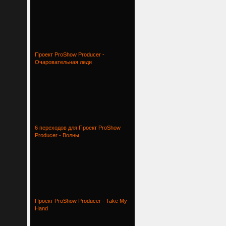
Проект ProShow Producer -
Очаровательная леди
6 переходов для Проект ProShow
Producer - Волны
Проект ProShow Producer - Take My
Hand