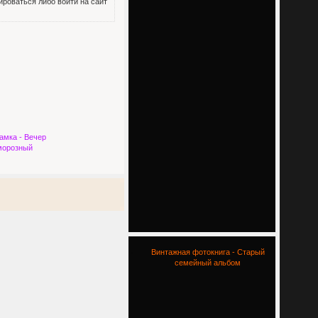
роваться либо войти на сайт
амка - Вечер
 морозный
Винтажная фотокнига - Старый
семейный альбом