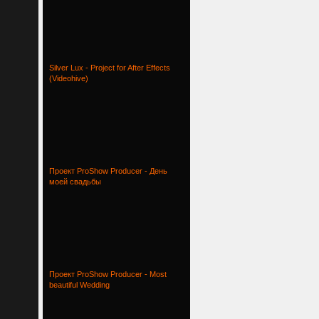
Silver Lux - Project for After Effects
(Videohive)
Проект ProShow Producer - День
моей свадьбы
Проект ProShow Producer - Most
beautiful Wedding