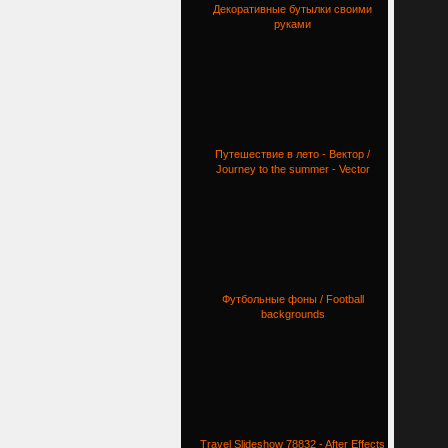
Декоративные бутылки своими
руками
Путешествие в лето - Вектор /
Journey to the summer - Vector
Футбольные фоны / Football
backgrounds
Travel Slideshow 78832 - After Effects