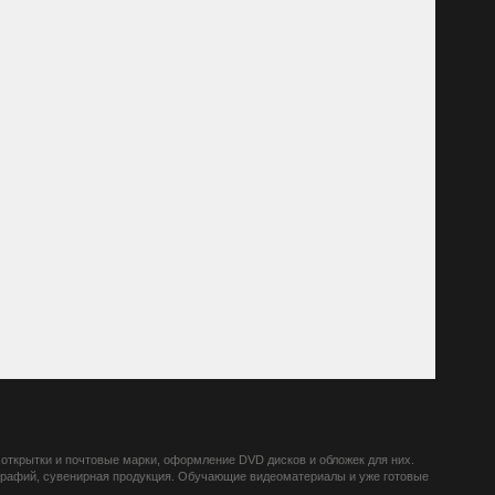
открытки и почтовые марки, оформление DVD дисков и обложек для них.
ографий, сувенирная продукция. Обучающие видеоматериалы и уже готовые