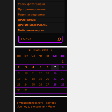
Уроки фотографии
Программирование
Рецепты медицины
ПРОГРАММЫ
ДРУГИЕ МАТЕРИАЛЫ
Мобильная версия
«
Июль 2018 »
Пн
Вт
Ср
Чт
Пт
Сб
Вс
1
2
3
4
5
6
7
8
9
10
11
12
13
14
15
16
17
18
19
20
21
22
23
24
25
26
27
28
29
30
31
Путешествие в лето - Вектор /
Journey to the summer - Vector