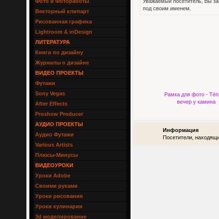
Фото и Фотоработы
Уважаемый посетитель, Вы за
под своим именем.
Векторный клипарт
Рисованная графика
Lightroom & inDesign
ЛИТЕРАТУРА
Книги по дизайну
Журналы о дизайне
ВИДЕО ПРОЕКТЫ
Футажи
Sony Vegas
Рамка для фото - Тё
вечер у камина
After Effects
Proshow Producer
АУДИО ПРОЕКТЫ
Информация
Аудио Футажи
Посетители, находящи
Various Artists
Плюсы-Минусы
ВИДЕОУРОКИ
Уроки Adobe
Своими руками
Уроки рисования
Уроки кулинарии
3d моделирование