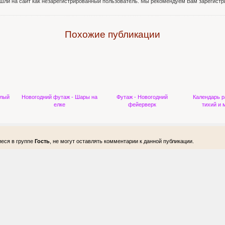
шли на сайт как незарегистрированный пользователь. Мы рекомендуем Вам зарегистри
Похожие публикации
плый
Новогодний футаж - Шары на
Футаж - Новогодний
Календарь р
елке
фейерверк
тихий и
еся в группе
Гость
, не могут оставлять комментарии к данной публикации.