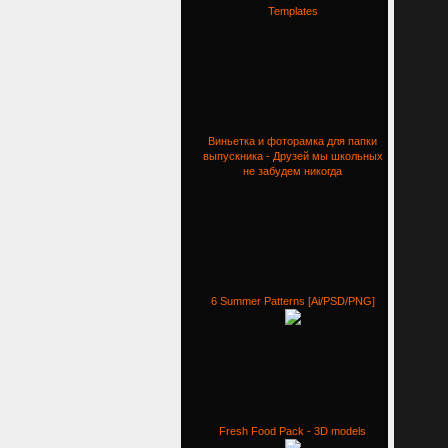
Templates
Виньетка и фоторамка для папки
выпускника - Друзей мы школьных
не забудем никогда
6 Summer Patterns [Ai/PSD/PNG]
Fresh Food Pack - 3D models