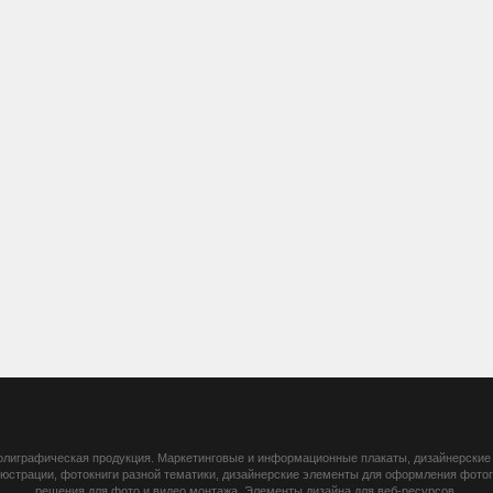
 полиграфическая продукция. Маркетинговые и информационные плакаты, дизайнерские 
ллюстрации, фотокниги разной тематики, дизайнерские элементы для оформления фот
решения для фото и видео монтажа. Элементы дизайна для веб-ресурсов.