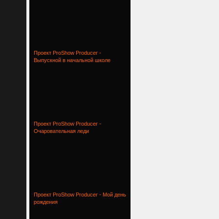
Проект ProShow Producer -
Выпускной в начальной школе
Проект ProShow Producer -
Очаровательная леди
Проект ProShow Producer - Мой день
рождения