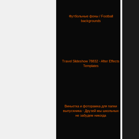
Футбольные фоны / Football
backgrounds
Travel Slideshow 78832 - After Effects
Templates
Виньетка и фоторамка для папки
выпускника - Друзей мы школьных
не забудем никогда