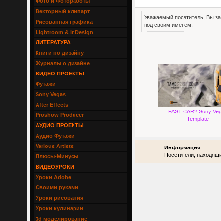
Фото и Фотоработы
Векторный клипарт
Уважаемый посетитель, Вы за
Рисованная графика
под своим именем.
Lightroom & inDesign
ЛИТЕРАТУРА
Книги по дизайну
Журналы о дизайне
ВИДЕО ПРОЕКТЫ
Футажи
Sony Vegas
After Effects
FAST CAR? Sony Ve
Proshow Producer
Template
АУДИО ПРОЕКТЫ
Аудио Футажи
Various Artists
Информация
Посетители, находящи
Плюсы-Минусы
ВИДЕОУРОКИ
Уроки Adobe
Своими руками
Уроки рисования
Уроки кулинарии
3d моделирование