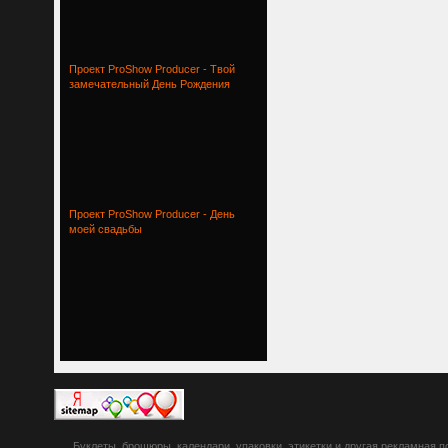
Проект ProShow Producer - Твой
замечательный День Рождения
Проект ProShow Producer - День
моей свадьбы
botsetto.ru -
Буклеты, брошюры, календари, упаковки, этикетки и другая рекламная