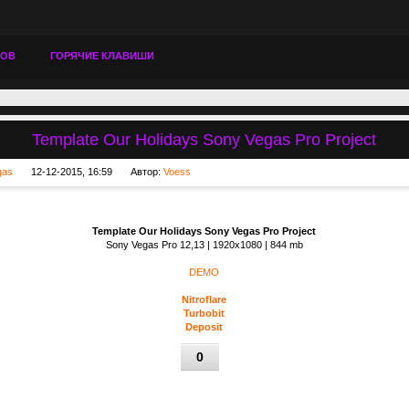
ТОВ
ГОРЯЧИЕ КЛАВИШИ
Template Our Holidays Sony Vegas Pro Project
gas
12-12-2015, 16:59
Автор:
Voess
Template Our Holidays Sony Vegas Pro Project
Sony Vegas Pro 12,13 | 1920x1080 | 844 mb
DEMO
Nitroflare
Turbobit
Deposit
0