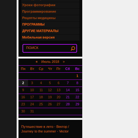
Уроки фотографии
Программирование
Рецепты медицины
ПРОГРАММЫ
ДРУГИЕ МАТЕРИАЛЫ
Мобильная версия
«
Июль 2018 »
Пн
Вт
Ср
Чт
Пт
Сб
Вс
1
2
3
4
5
6
7
8
9
10
11
12
13
14
15
16
17
18
19
20
21
22
23
24
25
26
27
28
29
30
31
Путешествие в лето - Вектор /
Journey to the summer - Vector