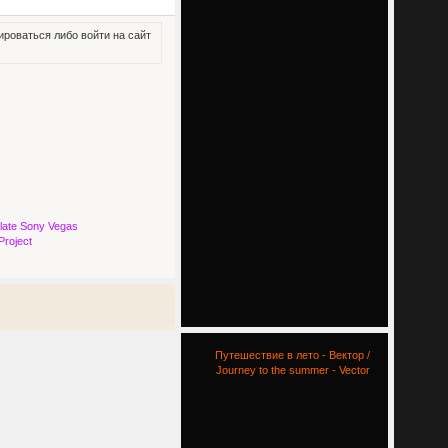
роваться либо войти на сайт
late Sony Vegas
Project
Путешествие в лето - Вектор /
Journey to the summer - Vector