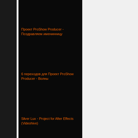
Проект ProShow Producer -
Поздравляем именинницу
6 переходов для Проект ProShow
Producer - Волны
Silver Lux - Project for After Effects
(Videohive)