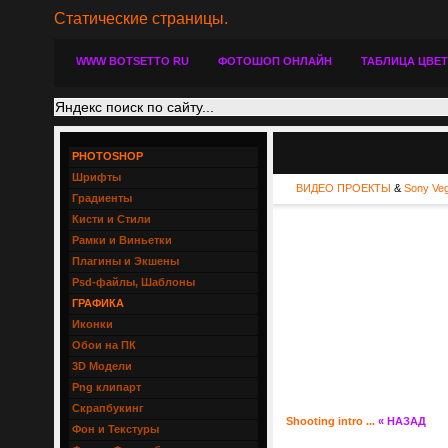
Статические страницы.
WWW BOTSETTO RU
ФОТОШОП ОНЛАЙН
ТАБЛИЦА ЦВЕ
PHOTOSHOP
Шрифты
ВИДЕО ПРОЕКТЫ
&
Sony Ve
Градиенты
Кисти и Стили
Рамки и Виньетки
Плагины и Экшены
Psd-файлы, Шаблоны
ГРАФИКА
Иконки
Обои на ПК
3D Модели
Png клипарт
Скрапбукинг
Shooting intro ...
« НАЗАД
Фон и Текстуры