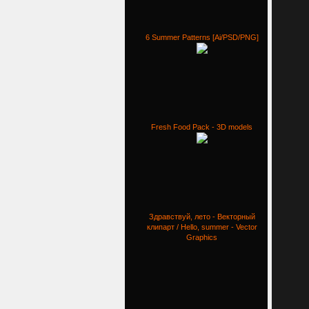
6 Summer Patterns [Ai/PSD/PNG]
Fresh Food Pack - 3D models
Здравствуй, лето - Векторный
клипарт / Hello, summer - Vector
Graphics