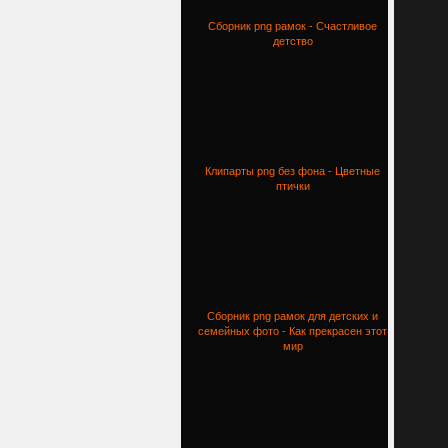
Сборник png рамок - Счастливое
детство
Клипарты png без фона - Цветные
птички
Сборник png рамок для детских и
семейных фото - Как прекрасен этот
мир