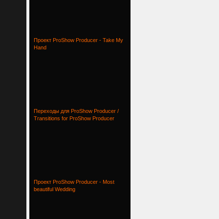
Проект ProShow Producer - Take My
Hand
Переходы для ProShow Producer /
Transitions for ProShow Producer
Проект ProShow Producer - Most
beautiful Wedding