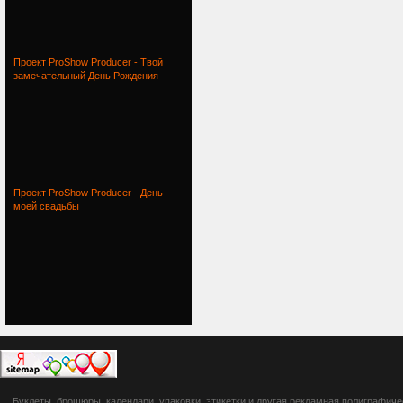
Проект ProShow Producer - Твой
замечательный День Рождения
Проект ProShow Producer - День
моей свадьбы
botsetto.ru -
Буклеты, брошюры, календари, упаковки, этикетки и другая рекламная полиграфич