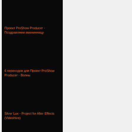
Проект ProShow Producer -
Поздравляем именинницу
6 переходов для Проект ProShow
Producer - Волны
Silver Lux - Project for After Effects
(Videohive)