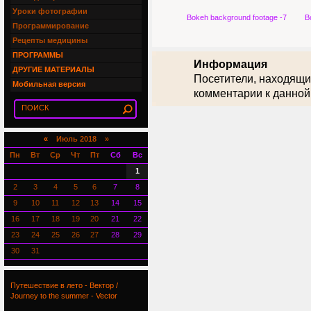
Уроки фотографии
Bokeh background footage -7
B
Программирование
Рецепты медицины
ПРОГРАММЫ
Информация
ДРУГИЕ МАТЕРИАЛЫ
Посетители, находящи
Мобильная версия
комментарии к данной
«
Июль 2018 »
Пн
Вт
Ср
Чт
Пт
Сб
Вс
1
2
3
4
5
6
7
8
9
10
11
12
13
14
15
16
17
18
19
20
21
22
23
24
25
26
27
28
29
30
31
Путешествие в лето - Вектор /
Journey to the summer - Vector