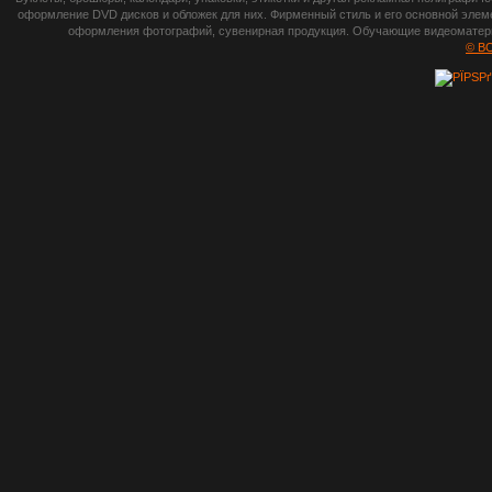
photoshop,
оформление DVD дисков и обложек для них. Фирменный стиль и его основной элеме
оформления фотографий, сувенирная продукция. Обучающие видеоматериа
шрифты,
© B
градиенты, psd-
файлы, кисти и
стили, виньетки и
рамки, плагины и
экшены,
графика, иконки,
зd модели,
скрапбукинг, фон
и текстуры,
клипарт
векторный,
клипарт
растровый,
изображения,
обои на пк, фото
и фотоработы,
арт и
рисованная
графика,
тематические
подборки,
литература,
книги по дизайну,