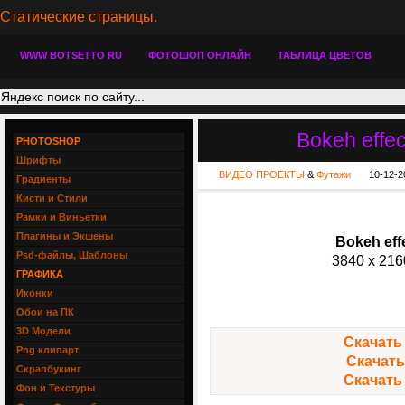
Статические страницы.
WWW BOTSETTO RU
ФОТОШОП ОНЛАЙН
ТАБЛИЦА ЦВЕТОВ
Bokeh effe
PHOTOSHOP
Шрифты
ВИДЕО ПРОЕКТЫ
&
Футажи
10-12-2
Градиенты
Кисти и Стили
Рамки и Виньетки
Плагины и Экшены
Bokeh eff
Psd-файлы, Шаблоны
3840 x 216
ГРАФИКА
Иконки
Обои на ПК
3D Модели
Скачать 
Png клипарт
Скачать 
Скрапбукинг
Скачать 
Фон и Текстуры