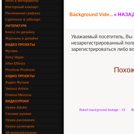
Фото и Фотоработы
Векторный клипарт
Рисованная графика
Background Vide...
« НАЗА
Lightroom & inDesign
ЛИТЕРАТУРА
Книги по дизайну
Уважаемый посетитель, Вы 
Журналы о дизайне
незарегистрированный пол
ВИДЕО ПРОЕКТЫ
зарегистрироваться либо во
Футажи
Sony Vegas
After Effects
Похож
Proshow Producer
АУДИО ПРОЕКТЫ
Аудио Футажи
Various Artists
Плюсы-Минусы
ВИДЕОУРОКИ
Уроки Adobe
Bokeh background footage - 13
B
Своими руками
Уроки рисования
Уроки кулинарии
3d моделирование