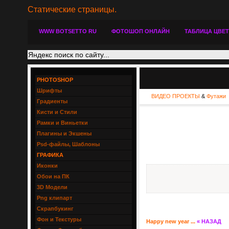
Статические страницы.
WWW BOTSETTO RU
ФОТОШОП ОНЛАЙН
ТАБЛИЦА ЦВЕ
PHOTOSHOP
Шрифты
ВИДЕО ПРОЕКТЫ
&
Футажи
Градиенты
Кисти и Стили
Рамки и Виньетки
Плагины и Экшены
Psd-файлы, Шаблоны
ГРАФИКА
Иконки
Обои на ПК
3D Модели
Png клипарт
Скрапбукинг
Фон и Текстуры
Happy new year ...
« НАЗАД