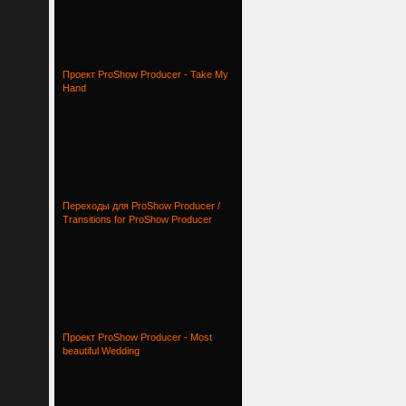
Проект ProShow Producer - Take My
Hand
Переходы для ProShow Producer /
Transitions for ProShow Producer
Проект ProShow Producer - Most
beautiful Wedding