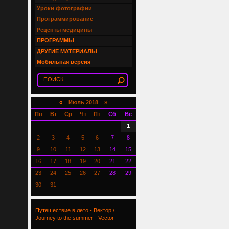
Уроки фотографии
Программирование
Рецепты медицины
ПРОГРАММЫ
ДРУГИЕ МАТЕРИАЛЫ
Мобильная версия
«
Июль 2018 »
Пн
Вт
Ср
Чт
Пт
Сб
Вс
1
2
3
4
5
6
7
8
9
10
11
12
13
14
15
16
17
18
19
20
21
22
23
24
25
26
27
28
29
30
31
Путешествие в лето - Вектор /
Journey to the summer - Vector