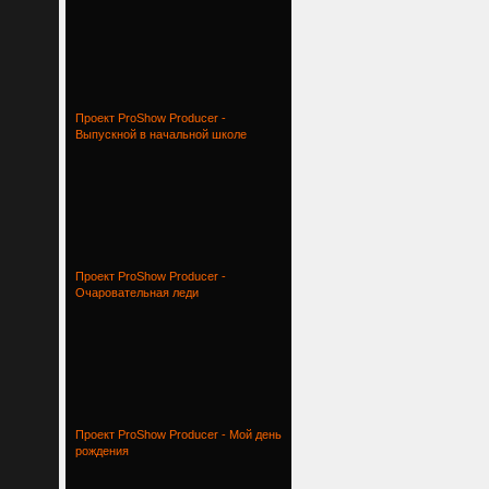
Проект ProShow Producer -
Выпускной в начальной школе
Проект ProShow Producer -
Очаровательная леди
Проект ProShow Producer - Мой день
рождения