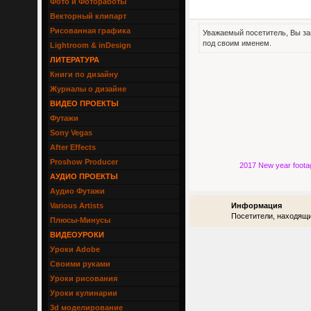
Фото и Фотоработы
Векторный клипарт
Рисованная графика
Уважаемый посетитель, Вы за
под своим именем.
Lightroom & inDesign
ЛИТЕРАТУРА
Книги по дизайну
Журналы о дизайне
ВИДЕО ПРОЕКТЫ
Футажи
Sony Vegas
After Effects
Proshow Producer
2017 New year foota
АУДИО ПРОЕКТЫ
Аудио Футажи
Various Artists
Информация
Посетители, находящи
Плюсы-Минусы
ВИДЕОУРОКИ
Уроки Adobe
Своими руками
Уроки рисования
Уроки кулинарии
3d моделирование