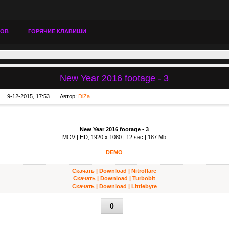
ТОВ
ГОРЯЧИЕ КЛАВИШИ
New Year 2016 footage - 3
9-12-2015, 17:53
Автор:
DiZa
New Year 2016 footage - 3
MOV | HD, 1920 x 1080 | 12 sec | 187 Mb
DEMO
Скачать | Download | Nitroflare
Скачать | Download | Turbobit
Скачать | Download | Littlebyte
0