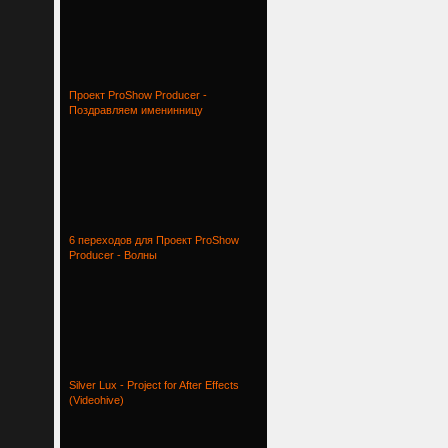
Проект ProShow Producer -
Поздравляем именинницу
6 переходов для Проект ProShow
Producer - Волны
Silver Lux - Project for After Effects
(Videohive)