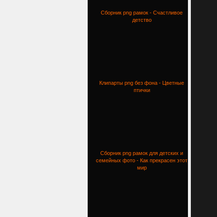
Сборник png рамок - Счастливое
детство
Клипарты png без фона - Цветные
птички
Сборник png рамок для детских и
семейных фото - Как прекрасен этот
мир