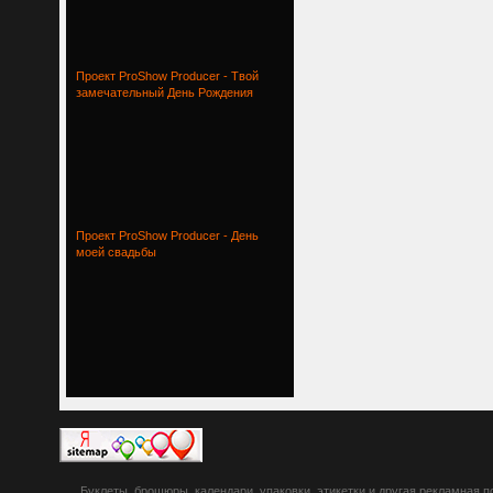
Проект ProShow Producer - Твой
замечательный День Рождения
Проект ProShow Producer - День
моей свадьбы
botsetto.ru -
Буклеты, брошюры, календари, упаковки, этикетки и другая рекламная