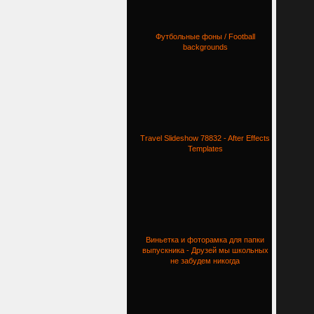
Футбольные фоны / Football
backgrounds
Travel Slideshow 78832 - After Effects
Templates
Виньетка и фоторамка для папки
выпускника - Друзей мы школьных
не забудем никогда