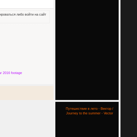
роваться либо войти на сайт
r 2016 footage
Путешествие в лето - Вектор /
Journey to the summer - Vector