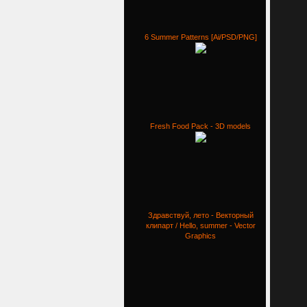
6 Summer Patterns [Ai/PSD/PNG]
Fresh Food Pack - 3D models
Здравствуй, лето - Векторный
клипарт / Hello, summer - Vector
Graphics