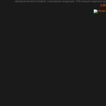
оформления фотографий, сувенирная продукция. Обучающие видеоматериа
шрифты,
© B
градиенты, psd-
файлы, кисти и
стили, виньетки и
рамки, плагины и
экшены,
графика, иконки,
зd модели,
скрапбукинг, фон
и текстуры,
клипарт
векторный,
клипарт
растровый,
изображения,
обои на пк, фото
и фотоработы,
арт и
рисованная
графика,
тематические
подборки,
литература,
книги по дизайну,
журналы о