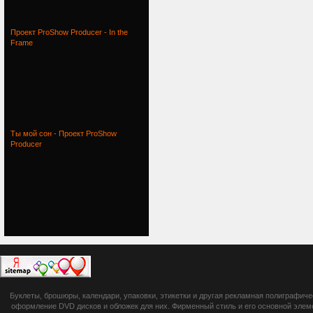
Проект ProShow Producer - In the
Frame
Ты мой сон - Проект ProShow
Producer
botsetto.ru -
Буклеты, брошюры, календари, упаковки, этикетки и другая рекламная полиграфич
photoshop,
оформление DVD дисков и обложек для них. Фирменный стиль и его основной элеме