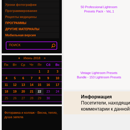
Уроки фотографии
50 Professional Lightroom
Программирование
Presets Pack - VoL.1
Рецепты медицины
ПРОГРАММЫ
ДРУГИЕ МАТЕРИАЛЫ
Мобильная версия
«
Июнь 2018 »
Пн
Вт
Ср
Чт
Пт
Сб
Вс
1
2
3
Vintage Lightroom Presets
Bundle - 153 Lightroom Presets
4
5
6
7
8
9
10
11
12
13
14
15
16
17
18
19
20
21
22
23
24
Информация
25
26
27
28
29
30
Посетители, находящи
комментарии к данной
Фоторамка и коллаж - Весна, тепло,
душа запела