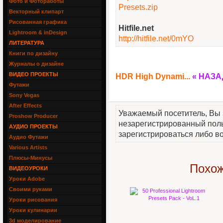
Фото и Фотоработы
Presets.zip
Векторный клипарт
Рисованная графика
Hitfile.net
Lightroom & inDesign
http://hitfile.net/0mYO
ЛИТЕРАТУРА
Книги по дизайну
Журналы о дизайне
ВИДЕО ПРОЕКТЫ
HDR High Dynami...
« НАЗА
Футажи
Sony Vegas
After Effects
Уважаемый посетитель, Вы 
Proshow Producer
незарегистрированный пол
АУДИО ПРОЕКТЫ
зарегистрироваться либо во
Аудио Футажи
Various Artists
Плюсы-Минусы
Похож
ВИДЕОУРОКИ
Уроки Adobe
Своими руками
Уроки рисования
Уроки кулинарии
3d моделирование