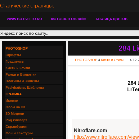
Статические страницы.
WWW BOTSETTO RU
ФОТОШОП ОНЛАЙН
ТАБЛИЦА ЦВЕТОВ
284 L
PHOTOSHOP
Шрифты
PHOTOSHOP
&
Кисти и Стили
4-12-
Градиенты
Кисти и Стили
Рамки и Виньетки
Плагины и Экшены
284 
Psd-файлы, Шаблоны
LrTem
ГРАФИКА
Иконки
Обои на ПК
3D Модели
Png клипарт
Скрапбукинг
Nitroflare.com
Фон и Текстуры
http://www.nitroflare.com/v