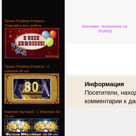
Проект
Проект ProShow Producer -
Пожелайте мне, ребята
Evermotion - Archexteriors vol.
15 [2012]
Проект
Проект ProShow Producer - С
юбилеем 80 лет
Информация
Посетители, нахо
комментарии к да
Проект
Комплект футажей - С Юбилеем 50-
70 лет