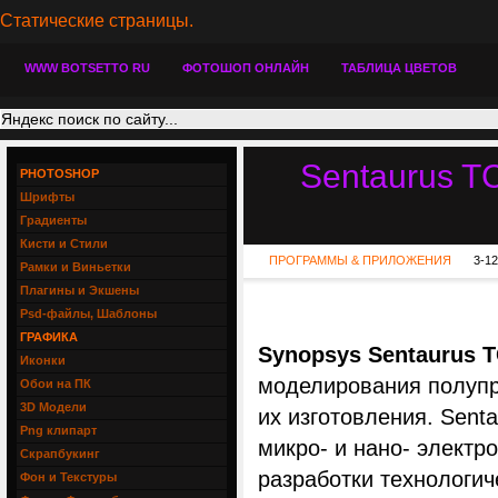
Статические страницы.
WWW BOTSETTO RU
ФОТОШОП ОНЛАЙН
ТАБЛИЦА ЦВЕТОВ
Sentaurus T
PHOTOSHOP
Шрифты
Градиенты
Кисти и Стили
ПРОГРАММЫ & ПРИЛОЖЕНИЯ
3-12
Рамки и Виньетки
Плагины и Экшены
Psd-файлы, Шаблоны
ГРАФИКА
Synopsys Sentaurus 
Иконки
моделирования полупр
Обои на ПК
3D Модели
их изготовления. Sent
Png клипарт
микро- и нано- электр
Скрапбукинг
разработки технологич
Фон и Текстуры