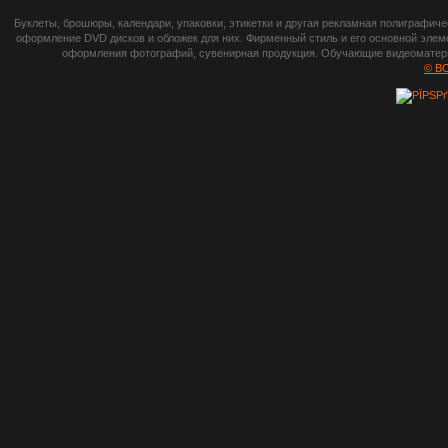
botsetto.ru -
Буклеты, брошюры, календари, упаковки, этикетки и другая рекламная полиграфич
photoshop,
оформление DVD дисков и обложек для них. Фирменный стиль и его основной элеме
оформления фотографий, сувенирная продукция. Обучающие видеоматериа
шрифты,
© B
градиенты, psd-
файлы, кисти и
стили, виньетки и
рамки, плагины и
экшены,
графика, иконки,
зd модели,
скрапбукинг, фон
и текстуры,
клипарт
векторный,
клипарт
растровый,
изображения,
обои на пк, фото
и фотоработы,
арт и
рисованная
графика,
тематические
подборки,