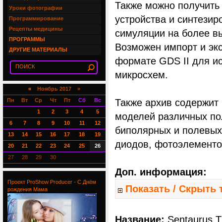
Также можно получить
Уроки фотографии
устройства и синтези
Программирование
Рецепты медицины
симуляции на более в
ПРОГРАММЫ
Возможен импорт и экс
ДРУГИЕ МАТЕРИАЛЫ
формате GDS II для и
микросхем.
«
Ноябрь 2017 »
Пн
Вт
Ср
Чт
Пт
Сб
Вс
Также архив содержит б
1
2
3
4
5
моделей различных по
6
7
8
9
10
11
12
биполярных и полевых т
13
14
15
16
17
18
19
диодов, фотоэлементов
20
21
22
23
24
25
26
27
28
29
30
Доп. информация:
Проект ProShow Producer - С Днём
Показать / Скрыть 
рождения Мама
Название:
Sentaurus 