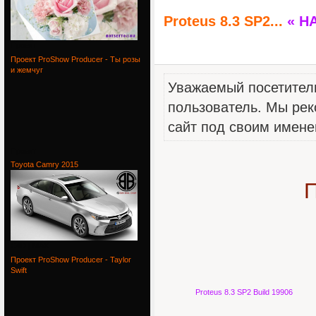
Proteus 8.3 SP2...
« Н
Проект
Проект ProShow Producer - Ты розы
и жемчуг
Уважаемый посетитель
пользователь. Мы рек
сайт под своим имене
Проект
Toyota Camry 2015
П
C4D | MAX
Проект ProShow Producer - Taylor
Swift
Proteus 8.3 SP2 Build 19906