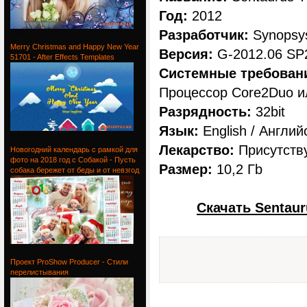
Год:
2012
Разработчик:
Synopsy
Проект
Merry Christmas and Happy New Year
Версия:
G-2012.06 SP
51701 - After Effects Templates
Системные требован
Процессор Core2Duo ил
Разрядность:
32bit
Язык:
English / Англий
Merry
Лекарство:
Присутств
Новогодний календарь с рамкой для
фото на 2018 год с Собакой - Пусть
Размер:
10,2 Гb
собака бережет от беды и от невзгод
Скачать Sentau
Новогодний
Проект ProShow Producer - Стили
перелистывания