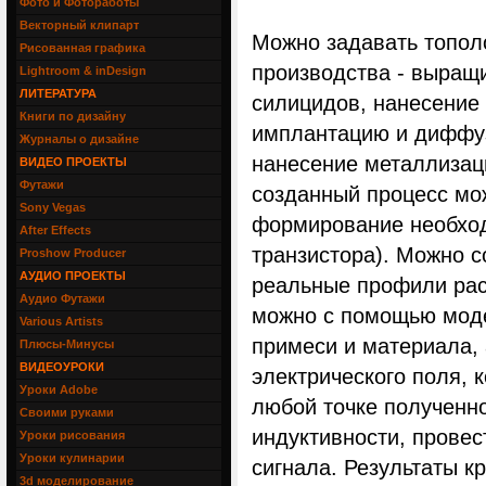
Фото и Фотоработы
Векторный клипарт
Можно задавать тополо
Рисованная графика
производства - выращ
Lightroom & inDesign
ЛИТЕРАТУРА
силицидов, нанесение
Книги по дизайну
имплантацию и диффузи
Журналы о дизайне
нанесение металлизаци
ВИДЕО ПРОЕКТЫ
Футажи
созданный процесс мо
Sony Vegas
формирование необход
After Effects
транзистора). Можно с
Proshow Producer
АУДИО ПРОЕКТЫ
реальные профили рас
Аудио Футажи
можно с помощью мод
Various Artists
примеси и материала, 
Плюсы-Минусы
ВИДЕОУРОКИ
электрического поля, 
Уроки Adobe
любой точке полученно
Своими руками
индуктивности, провес
Уроки рисования
Уроки кулинарии
сигнала. Результаты к
3d моделирование