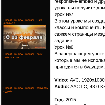
responsive-embed и дру
урока вы получите до
Урок №7
В этом уроке мы созда
Проект ProShow Producer - С 23
ФЕВРАЛЯ
классы и компоненты B
свяжем страницы межд
задание.
Урок №8
В завершающем уроке 
Проект ProShow Producer - Хочу
тебе счастья
которые мы не использ
пригодятся в будущем.
Video:
AVC, 1920x1080,
Audio:
AAC LC, 48.0 KH
Проект ProShow Producer - Карусель
судьбы
Год:
2015