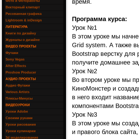
время.
Фото и Фотоработы
Векторный клипарт
Рисованная графика
Программа курса:
Lightroom & inDesign
Урок №1
ЛИТЕРАТУРА
Книги по дизайну
В этом уроке мы начне
Журналы о дизайне
Grid system. А также 
ВИДЕО ПРОЕКТЫ
Bootstrap верстку для
Футажи
Sony Vegas
получите домашнее за
After Effects
Урок №2
Proshow Producer
Во втором уроке мы п
АУДИО ПРОЕКТЫ
Аудио Футажи
КиноМонстер и создади
Various Artists
в него входит названи
Плюсы-Минусы
компонентами Bootstrap
ВИДЕОУРОКИ
Уроки Adobe
Урок №3
Своими руками
В этом уроке мы созда
Уроки рисования
и правого блока сайта,
Уроки кулинарии
3d моделирование