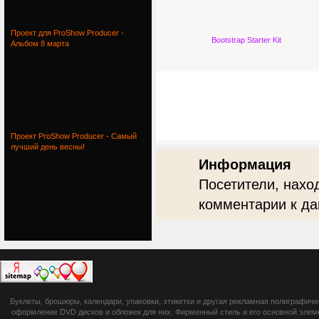
Проект для ProShow Producer -
Bootstrap Starter Kit
Альбом 8 марта
Проект ProShow Producer - Самый
лучший день весны!
Информация
Посетители, нахо
комментарии к да
botsetto.ru -
Буклеты, брошюры, календари, упаковки, этикетки и другая рекламная полиграфич
photoshop,
оформление DVD дисков и обложек для них. Фирменный стиль и его основной элеме