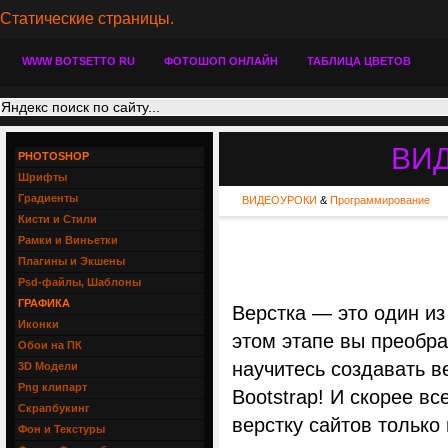
Статические страницы.
WWW BOTSETTO RU
ФОТОШОП ОНЛАЙН
ТАБЛИЦА ЦВЕТОВ
ВИ
PHOTOSHOP
Шрифты
Градиенты
ВИДЕОУРОКИ
&
Программирование
Кисти и Стили
Рамки и Виньетки
Плагины и Экшены
Psd-файлы, Шаблоны
ГРАФИКА
Верстка — это один из
Иконки
этом этапе вы преобра
Обои на ПК
научитесь создавать 
3D Модели
Png клипарт
Bootstrap! И скорее вс
Скрапбукинг
верстку сайтов только
Фон и Текстуры