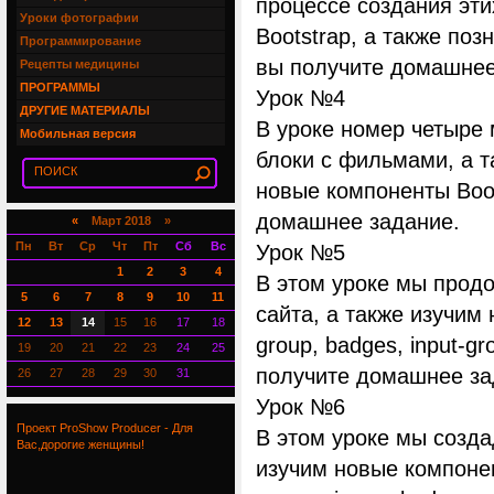
процессе создания эти
Уроки фотографии
Bootstrap, а также по
Программирование
вы получите домашнее
Рецепты медицины
ПРОГРАММЫ
Урок №4
ДРУГИЕ МАТЕРИАЛЫ
В уроке номер четыре 
Мобильная версия
блоки с фильмами, а т
новые компоненты Boot
домашнее задание.
«
Март 2018 »
Пн
Вт
Ср
Чт
Пт
Сб
Вс
Урок №5
1
2
3
4
В этом уроке мы продо
5
6
7
8
9
10
11
сайта, а также изучим 
12
13
14
15
16
17
18
group, badges, input-gr
19
20
21
22
23
24
25
получите домашнее за
26
27
28
29
30
31
Урок №6
Проект ProShow Producer - Для
В этом уроке мы созд
Вас,дорогие женщины!
изучим новые компонент