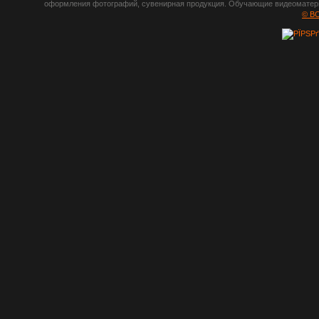
оформления фотографий, сувенирная продукция. Обучающие видеоматериа
шрифты,
© B
градиенты, psd-
файлы, кисти и
стили, виньетки и
рамки, плагины и
экшены,
графика, иконки,
зd модели,
скрапбукинг, фон
и текстуры,
клипарт
векторный,
клипарт
растровый,
изображения,
обои на пк, фото
и фотоработы,
арт и
рисованная
графика,
тематические
подборки,
литература,
книги по дизайну,
журналы о