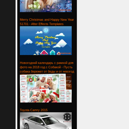
Проект
Merry Christmas and Happy New Year
51701 - After Effects Templates
Merry
Новогодний календарь с рамкой для
фото на 2018 год с Собакой - Пусть
собака бережет от беды и от невзгод
Новогодний
Toyota Camry 2015