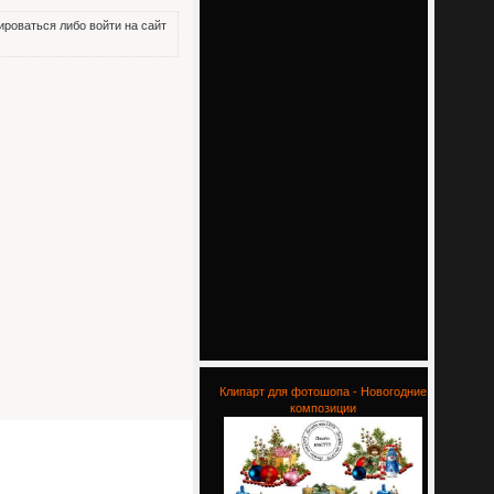
роваться либо войти на сайт
Клипарт для фотошопа - Новогодние
композиции