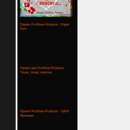
Проект
Проект ProShow Producer - Paper
Torn
Проект
Проект для ProShow Producer -
Точка, точка, запятая
Проект
Проект ProShow Producer - 100%
Мужчина