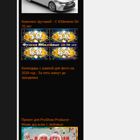
C4D | MAX
Комплект футажей - С Юбилеем 50-
70 лет
Комплект
Календарь с рамкой для фото на
2018 год - За пять минут до
праздника
Календарь
Проект для ProShow Producer -
Моим друзьям с любовью