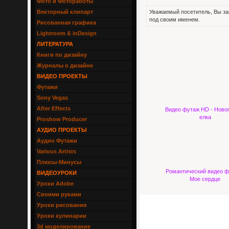
Фото и Фотоработы
Векторный клипарт
Уважаемый посетитель, Вы за
под своим именем.
Рисованная графика
Lightroom & inDesign
ЛИТЕРАТУРА
Книги по дизайну
Журналы о дизайне
ВИДЕО ПРОЕКТЫ
Футажи
Sony Vegas
After Effects
Видео футаж HD - Ново
елка
Proshow Producer
АУДИО ПРОЕКТЫ
Аудио Футажи
Various Artists
Плюсы-Минусы
Романтический видео ф
ВИДЕОУРОКИ
Мое сердце
Уроки Adobe
Своими руками
Уроки рисования
Уроки кулинарии
3d моделирование