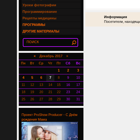
Уроки фотографии
Программирование
Информация
Рецепты медицины
Посетители, находящи
ПРОГРАММЫ
ДРУГИЕ МАТЕРИАЛЫ
«
Декабрь 2017 »
Пн
Вт
Ср
Чт
Пт
Сб
Вс
1
2
3
4
5
6
7
8
9
10
11
12
13
14
15
16
17
18
19
20
21
22
23
24
25
26
27
28
29
30
31
Проект ProShow Producer - С Днём
рождения Мама