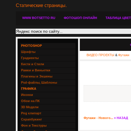
Статические страницы.
WWW BOTSETTO RU
ФОТОШОП ОНЛАЙН
ТАБЛИЦА ЦВЕ
PHOTOSHOP
Шрифты
ВИДЕО ПРОЕКТЫ
&
Футажи
Градиенты
Кисти и Стили
Рамки и Виньетки
Плагины и Экшены
Psd-файлы, Шаблоны
ГРАФИКА
Иконки
Обои на ПК
3D Модели
Png клипарт
Футажи - Нового...
« НАЗАД
Скрапбукинг
Фон и Текстуры