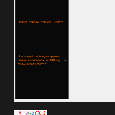
Проект
Проект ProShow Producer - Золото
Проект
Новогодний шаблон для кружки с
рамкой и календарь на 2018 год – За
окном снежок блестит
Новогодний