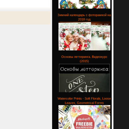
Зимний календарь с фоторамкой на
2018 год
Основы леттеринга. Видеокурс
(2015)
Watercolor Prints - Soft Florals, Loose
Leaves, Geometrical Forms