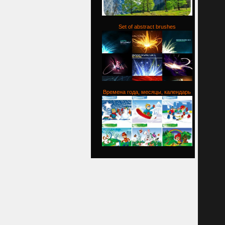
Set of abstract brushes
Времена года, месяцы, календарь