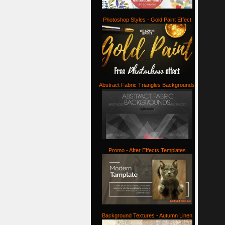
Photoshop Styles - Gold Paint Effect
Abstract Fabric Triangles Backgrounds
Promo - After Effects Templates
Background Textures - Autumn Linen