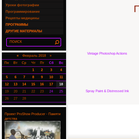
Уроки фотографии
П
Программирование
Рецепты медицины
ПРОГРАММЫ
ДРУГИЕ МАТЕРИАЛЫ
Vintage Photoshop Actions
«
Февраль 2018 »
Пн
Вт
Ср
Чт
Пт
Сб
Вс
1
2
3
4
5
6
7
8
9
10
11
12
13
14
15
16
17
18
Spray Paint & Distressed Ink
19
20
21
22
23
24
25
26
27
28
Проект ProShow Producer - Памяти
детства