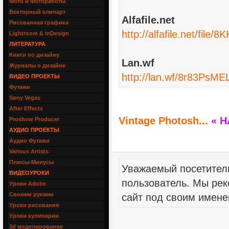
Фото и Фотоработы
Векторный клипарт
Alfafile.net
Рисованная графика
http://alfafile.net/file/8
Lightroom & inDesign
ЛИТЕРАТУРА
Книги по дизайну
Lan.wf
Журналы о дизайне
http://lan.wf/8r83PsME
ВИДЕО ПРОЕКТЫ
Футажи
Sony Vegas
After Effects
Vintage Photosh...
« 
Proshow Producer
АУДИО ПРОЕКТЫ
Аудио Футажи
Various Artists
Плюсы-Минусы
Уважаемый посетитель
ВИДЕОУРОКИ
пользователь. Мы рек
Уроки Adobe
Своими руками
сайт под своим имене
Уроки рисования
Уроки кулинарии
3d моделирование