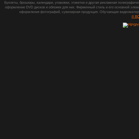
botsetto.ru -
Буклеты, брошюры, календари, упаковки, этикетки и другая рекламная полиграфич
photoshop,
оформление DVD дисков и обложек для них. Фирменный стиль и его основной элеме
оформления фотографий, сувенирная продукция. Обучающие видеоматериа
шрифты,
© B
градиенты, psd-
файлы, кисти и
стили, виньетки и
рамки, плагины и
экшены,
графика, иконки,
зd модели,
скрапбукинг, фон
и текстуры,
клипарт
векторный,
клипарт
растровый,
изображения,
обои на пк, фото
и фотоработы,
арт и
рисованная
графика,
тематические
подборки,
литература,