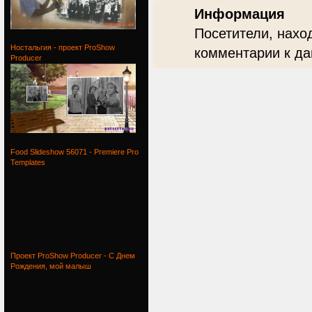
Информация
Посетители, нахо
Проект
Ностальгия - проект ProShow
комментарии к да
Producer
Ностальгия
Food Slideshow 56071 - Premiere Pro
Templates
Food
Проект ProShow Producer - С Днем
Рождения, мой малыш