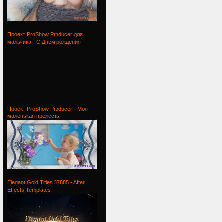
Проект
Проект ProShow Producer для
мальчика - С Днем рождения
Проект
Проект ProShow Producer - Моя
маленькая прелесть
Проект
Elegant Gold Titles 57885 - After
Effects Templates