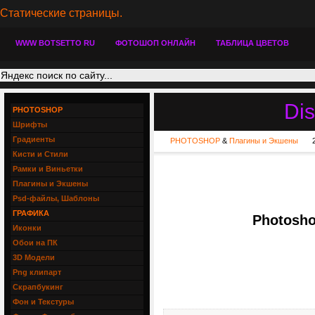
Статические страницы.
WWW BOTSETTO RU
ФОТОШОП ОНЛАЙН
ТАБЛИЦА ЦВЕТОВ
Dis
PHOTOSHOP
Шрифты
Градиенты
PHOTOSHOP
&
Плагины и Экшены
Кисти и Стили
Рамки и Виньетки
Плагины и Экшены
Psd-файлы, Шаблоны
ГРАФИКА
Photoshop
Иконки
Обои на ПК
3D Модели
Png клипарт
Скрапбукинг
Фон и Текстуры