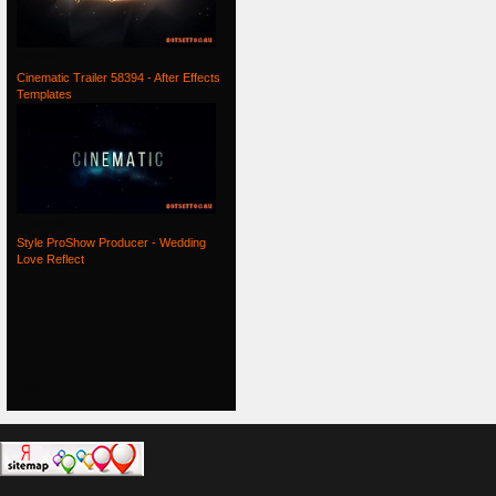
Elegant
Cinematic Trailer 58394 - After Effects
Templates
Cinematic
Style ProShow Producer - Wedding
Love Reflect
Style