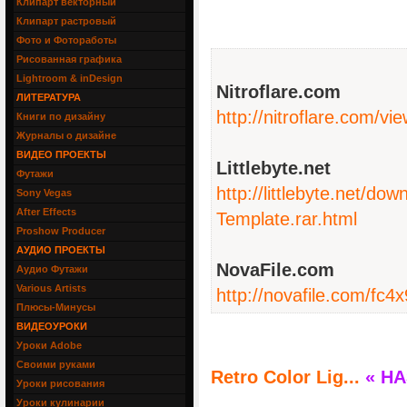
Клипарт векторный
Клипарт растровый
Фото и Фотоработы
Рисованная графика
Lightroom & inDesign
Nitroflare.com
ЛИТЕРАТУРА
http://nitroflare.com
Книги по дизайну
Журналы о дизайне
ВИДЕО ПРОЕКТЫ
Littlebyte.net
Футажи
http://littlebyte.net/
Sony Vegas
After Effects
Template.rar.html
Proshow Producer
АУДИО ПРОЕКТЫ
NovaFile.com
Аудио Футажи
Various Artists
http://novafile.com/fc
Плюсы-Минусы
ВИДЕОУРОКИ
Уроки Adobe
Своими руками
Retro Color Lig...
« Н
Уроки рисования
Уроки кулинарии