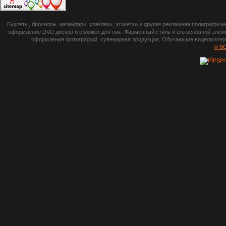
botsetto.ru -
Буклеты, брошюры, календари, упаковки, этикетки и другая рекламная полиграфич
photoshop,
оформление DVD дисков и обложек для них. Фирменный стиль и его основной элеме
оформления фотографий, сувенирная продукция. Обучающие видеоматериа
шрифты,
© B
градиенты, psd-
файлы, кисти и
стили, виньетки и
рамки, плагины и
экшены,
графика, иконки,
зd модели,
скрапбукинг, фон
и текстуры,
клипарт
векторный,
клипарт
растровый,
изображения,
обои на пк, фото
и фотоработы,
арт и
рисованная
графика,
тематические