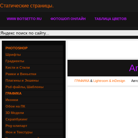
Статические страницы.
WWW BOTSETTO RU
ФОТОШОП ОНЛАЙН
ТАБЛИЦА ЦВЕТОВ
PHOTOSHOP
Шрифты
Градиенты
A
Кисти и Стили
Рамки и Виньетки
Плагины и Экшены
ГРАФИКА
&
Lightroom & inDesign
Авт
Psd-файлы, Шаблоны
ГРАФИКА
Иконки
Обои на ПК
3D Модели
Скрапбукинг
Png-клипарт
Фон и Текстуры