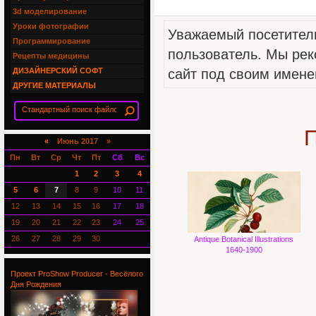
3d моделирование
Уроки фотографии
Уважаемый посетитель
Программирование
пользователь. Мы рек
Рецепты медицины
ДИЗАЙНЕРСКИЙ СОФТ
сайт под своим имене
ДРУГИЕ МАТЕРИАЛЫ
П
«
Июнь 2017 »
Пн
Вт
Ср
Чт
Пт
Сб
Вс
1
2
3
4
5
6
7
8
9
10
11
12
13
14
15
16
17
18
19
20
21
22
23
24
25
26
27
28
29
30
Antique Botanical Illustrations
1640-1900
Проект ProShow Producer - Весёлого
Дня Рождения