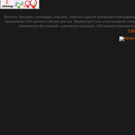
botsetto.ru -
Буклеты, брошюры, календари, упаковки, этикетки и другая рекламная полиграфич
photoshop,
оформление DVD дисков и обложек для них. Фирменный стиль и его основной элеме
оформления фотографий, сувенирная продукция. Обучающие видеоматериа
шрифты,
© B
градиенты, psd-
файлы, кисти и
стили, виньетки и
рамки, плагины и
экшены,
графика, иконки,
зd модели,
скрапбукинг, фон
и текстуры,
клипарт
векторный,
клипарт
растровый,
изображения,
обои на пк, фото
и фотоработы,
арт и
рисованная
графика,