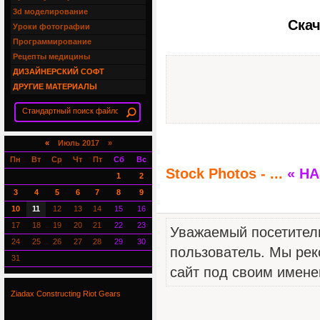
3d моделирование
Скач
Уроки фотографии
Программирование
Рецепты медицины
ДИЗАЙНЕРСКИЙ СОФТ
ДРУГИЕ МАТЕРИАЛЫ
«
Июль 2017 »
Пн
Вт
Ср
Чт
Пт
Сб
Вс
Stock Photos - ...
« Н
1
2
3
4
5
6
7
8
9
10
11
12
13
14
15
16
17
18
19
20
21
22
23
Уважаемый посетитель
24
25
26
27
28
29
30
пользователь. Мы рек
31
сайт под своим имене
Ziadax Constructing Riot Gears