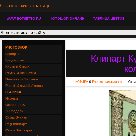
Статические страницы.
WWW BOTSETTO RU
ФОТОШОП ОНЛАЙН
ТАБЛИЦА ЦВЕТОВ
PHOTOSHOP
Шрифты
Клипарт К
Градиенты
ко
Кисти и Стили
Рамки и Виньетки
Плагины и Экшены
ГРАФИКА
&
Клипарт растровый
Авто
Psd-файлы, Шаблоны
ГРАФИКА
Иконки
Обои на ПК
3D Модели
Скрапбукинг
Png-клипарт
Фон и Текстуры