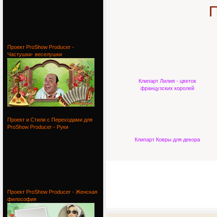
П
Ziadax
Проект ProShow Producer -
Частушки- веселушки
Клипарт Лилия - цветок
французских королей
Проект
Проект и Стили с Переходами для
ProShow Producer - Руки
Клипарт Ковры для декора
Проект и
Проект ProShow Producer - Женская
философия