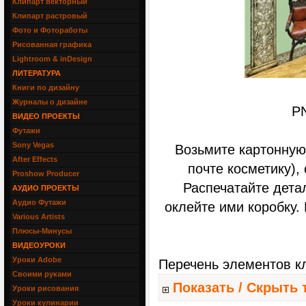
Клипарт векторный
Клипарт растровый
Фото и Фотоработы
Рисованная графика
Lightroom & inDesign
ЛИТЕРАТУРА
Книги по дизайну
Журналы о дизайне
PN
ВИДЕО ПРОЕКТЫ
Футажи
Sony Vegas
Возьмите картонную
After Effects
почте косметику),
Proshow Producer
Распечатайте дета
АУДИО ПРОЕКТЫ
Аудио Футажи
оклейте ими коробку.
Various Artists
Плюсы-Минусы
ВИДЕОУРОКИ
Уроки Adobe
Перечень элементов к
Своими руками
Показать / Скрыть 
Уроки рисования
Уроки кулинарии