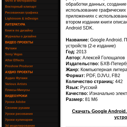
Фото и Фотоработы
обработки данных, создание 
Векторный клипарт
использование графических 
Рисованная графика
приложениях с использован
Lightroom & inDesign
втором издании книги опис
ЛИТЕРАТУРА
Android SDK.
Книги по дизайну
Журналы о дизайне
Название:
Google Android.
ВИДЕО ПРОЕКТЫ
устройств (2-е издание)
Футажи
Год:
2013
Sony Vegas
Автор:
Алексей Голощапов
After Effects
Издательство:
БХВ-Петерб
Proshow Producer
Жанр:
Компьютерная литера
АУДИО ПРОЕКТЫ
Формат:
PDF, DJVU, FB2
Аудио Футажи
Количество страниц:
442
Various Artists
Язык:
Русский
Плюсы-Минусы
Качество:
Изначально элект
ВИДЕОУРОКИ
Размер:
81 Мб
Уроки Adobe
Своими руками
Скачать Google Androi
Уроки рисования
устро
Уроки кулинарии
3d моделирование