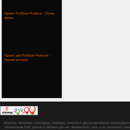
Проект ProShow Producer - Осень
жизни
Проект для ProShow Producer -
Лесная история
botsetto.ru -
Буклеты, брошюры, календари, упаковки, этикетки и другая рекламная полиграфич
photoshop,
оформление DVD дисков и обложек для них. Фирменный стиль и его основной элеме