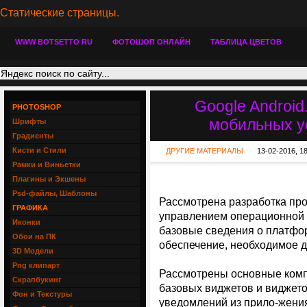
Статические страницы.
WWW BOTSETTO RU
ФОТОШОП ОНЛАЙН
ТАБЛИЦА ЦВЕТОВ
Google Androi
PHOTOSHOP
мобильных ус
Шрифты
Градиенты
Кисти и Стили
ДРУГИЕ МАТЕРИАЛЫ
13-02-2016, 1
Рамки и Виньетки
Плагины и Экшены
Psd-файлы, Шаблоны
Рассмотрена разработка пр
ГРАФИКА
управлением операционной 
Иконки
базовые сведения о платфо
Обои на ПК
обеспечение, необходимое д
3D Модели
Png клипарт
Рассмотрены основные комп
Скрапбукинг
базовых виджетов и виджето
Фон и Текстуры
уведомлений из прило-жения