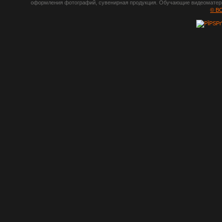
оформления фотографий, сувенирная продукция. Обучающие видеоматериа
шрифты,
© B
градиенты, psd-
файлы, кисти и
стили, виньетки и
рамки, плагины и
экшены,
графика, иконки,
зd модели,
скрапбукинг, фон
и текстуры,
клипарт
векторный,
клипарт
растровый,
изображения,
обои на пк, фото
и фотоработы,
арт и
рисованная
графика,
тематические
подборки,
литература,
книги по дизайну,
журналы о