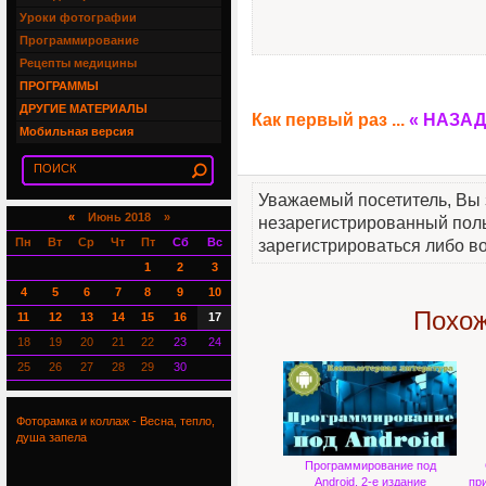
Уроки фотографии
Программирование
Рецепты медицины
ПРОГРАММЫ
ДРУГИЕ МАТЕРИАЛЫ
Как первый раз ...
« НАЗАД
Мобильная версия
Уважаемый посетитель, Вы 
«
Июнь 2018 »
незарегистрированный пол
Пн
Вт
Ср
Чт
Пт
Сб
Вс
зарегистрироваться либо во
1
2
3
4
5
6
7
8
9
10
Похож
11
12
13
14
15
16
17
18
19
20
21
22
23
24
25
26
27
28
29
30
Фоторамка и коллаж - Весна, тепло,
душа запела
Программирование под
Android, 2-е издание
пр