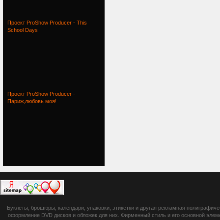
Проект ProShow Producer - This
School Days
Проект ProShow Producer -
Париж,любовь моя!
botsetto.ru -
Буклеты, брошюры, календари, упаковки, этикетки и другая рекламная полиграфич
photoshop,
оформление DVD дисков и обложек для них. Фирменный стиль и его основной элеме