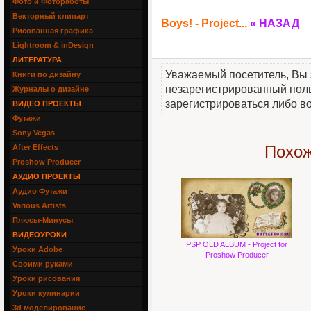
Фото и Фотоработы
Векторный клипарт
Boys! - Project...
« НАЗАД
Рисованная графика
Lightroom & inDesign
ЛИТЕРАТУРА
Уважаемый посетитель, Вы 
Книги по дизайну
незарегистрированный пол
Журналы о дизайне
зарегистрироваться либо во
ВИДЕО ПРОЕКТЫ
Футажи
Sony Vegas
Похож
After Effects
Proshow Producer
АУДИО ПРОЕКТЫ
Аудио Футажи
Various Artists
Плюсы-Минусы
ВИДЕОУРОКИ
PSP OLD ALBUM - Project for
Уроки Adobe
Proshow Producer
Своими руками
Уроки рисования
Уроки кулинарии
3d моделирование