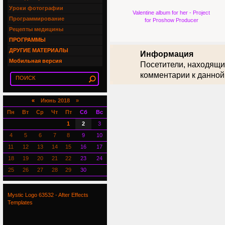
Уроки фотографии
Valentine album for her - Project
Программирование
for Proshow Producer
Рецепты медицины
ПРОГРАММЫ
ДРУГИЕ МАТЕРИАЛЫ
Информация
Мобильная версия
Посетители, находящи
комментарии к данной
«
Июнь 2018 »
Пн
Вт
Ср
Чт
Пт
Сб
Вс
1
2
3
4
5
6
7
8
9
10
11
12
13
14
15
16
17
18
19
20
21
22
23
24
25
26
27
28
29
30
Mystic Logo 63532 - After Effects
Templates