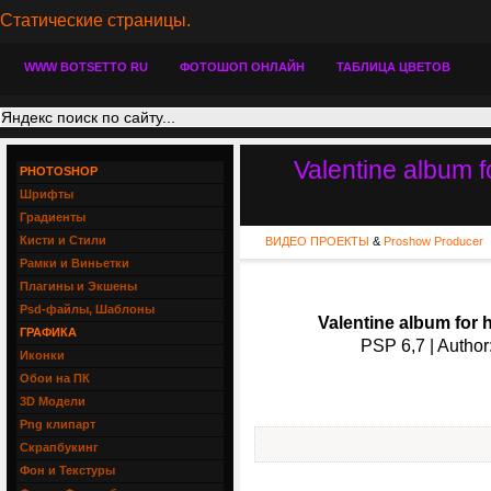
Статические страницы.
WWW BOTSETTO RU
ФОТОШОП ОНЛАЙН
ТАБЛИЦА ЦВЕТОВ
Valentine album f
PHOTOSHOP
Шрифты
Градиенты
Кисти и Стили
ВИДЕО ПРОЕКТЫ
&
Proshow Producer
Рамки и Виньетки
Плагины и Экшены
Psd-файлы, Шаблоны
Valentine album for 
ГРАФИКА
PSP 6,7 | Author
Иконки
Обои на ПК
3D Модели
Png клипарт
Скрапбукинг
Фон и Текстуры