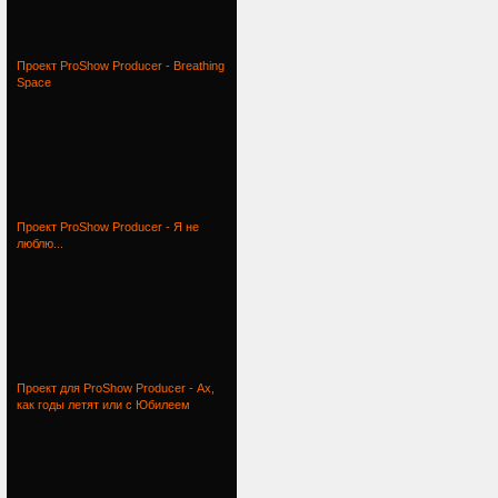
Проект ProShow Producer - Breathing
Space
Проект ProShow Producer - Я не
люблю...
Проект для ProShow Producer - Ах,
как годы летят или с Юбилеем