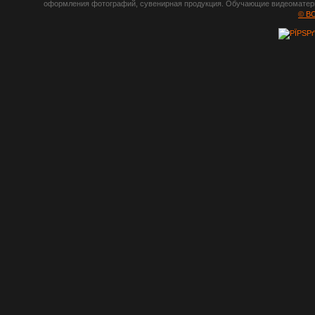
оформления фотографий, сувенирная продукция. Обучающие видеоматериа
шрифты,
© B
градиенты, psd-
файлы, кисти и
стили, виньетки и
рамки, плагины и
экшены,
графика, иконки,
зd модели,
скрапбукинг, фон
и текстуры,
клипарт
векторный,
клипарт
растровый,
изображения,
обои на пк, фото
и фотоработы,
арт и
рисованная
графика,
тематические
подборки,
литература,
книги по дизайну,
журналы о