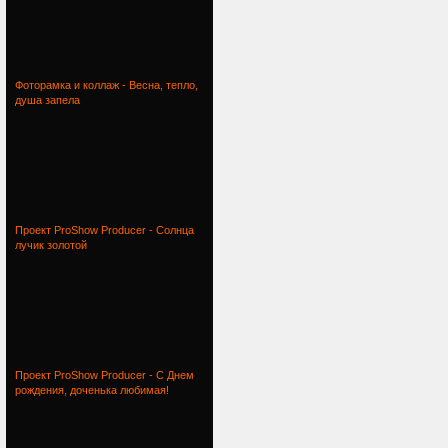
Фоторамка и коллаж - Весна, тепло,
душа запела
Проект ProShow Producer - Солнца
лучик золотой
Проект ProShow Producer - С Днем
рождения, доченька любимая!