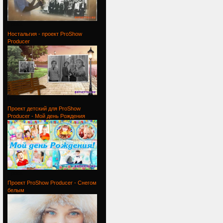
Проект
Ностальгия - проект ProShow
Producer
Ностальгия
Проект детский для ProShow
Producer - Мой день Рождения
Проект
Проект ProShow Producer - Снегом
белым