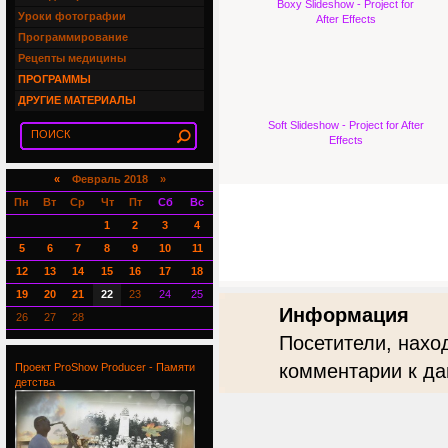
Boxy Slideshow - Project for
Уроки фотографии
After Effects
Программирование
Рецепты медицины
ПРОГРАММЫ
ДРУГИЕ МАТЕРИАЛЫ
Soft Slideshow - Project for After
Effects
«
Февраль 2018 »
Пн
Вт
Ср
Чт
Пт
Сб
Вс
1
2
3
4
5
6
7
8
9
10
11
12
13
14
15
16
17
18
19
20
21
22
23
24
25
Информация
26
27
28
Посетители, нахо
комментарии к да
Проект ProShow Producer - Памяти
детства