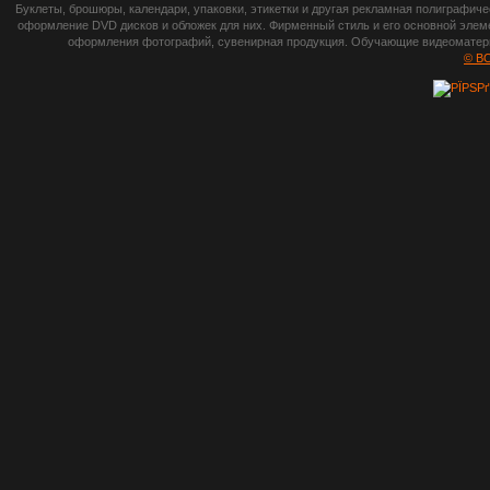
botsetto.ru -
Буклеты, брошюры, календари, упаковки, этикетки и другая рекламная полиграфич
photoshop,
оформление DVD дисков и обложек для них. Фирменный стиль и его основной элеме
оформления фотографий, сувенирная продукция. Обучающие видеоматериа
шрифты,
© B
градиенты, psd-
файлы, кисти и
стили, виньетки и
рамки, плагины и
экшены,
графика, иконки,
зd модели,
скрапбукинг, фон
и текстуры,
клипарт
векторный,
клипарт
растровый,
изображения,
обои на пк, фото
и фотоработы,
арт и
рисованная
графика,
тематические
подборки,
литература,