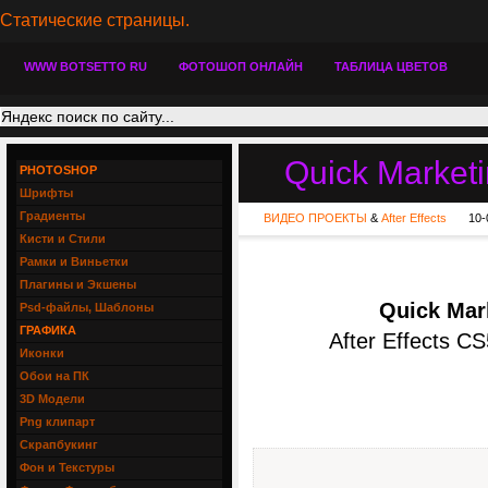
Статические страницы.
WWW BOTSETTO RU
ФОТОШОП ОНЛАЙН
ТАБЛИЦА ЦВЕТОВ
Quick Marketin
PHOTOSHOP
Шрифты
Градиенты
ВИДЕО ПРОЕКТЫ
&
After Effects
10-
Кисти и Стили
Рамки и Виньетки
Плагины и Экшены
Quick Mark
Psd-файлы, Шаблоны
ГРАФИКА
After Effects C
Иконки
Обои на ПК
3D Модели
Png клипарт
Скрапбукинг
Фон и Текстуры