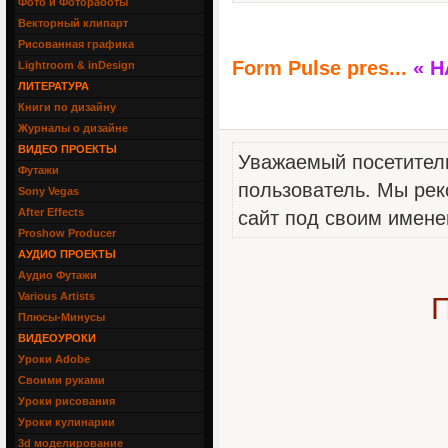
Фото и Фотоработы
Векторный клипарт
Рисованная графика
Form Pulse pres...
« 
Lightroom & inDesign
ЛИТЕРАТУРА
Книги по дизайну
Журналы о дизайне
ВИДЕО ПРОЕКТЫ
Уважаемый посетитель
Футажи
пользователь. Мы рек
Sony Vegas
After Effects
сайт под своим имене
Proshow Producer
АУДИО ПРОЕКТЫ
Аудио Футажи
Various Artists
П
Плюсы-Минусы
ВИДЕОУРОКИ
Уроки Adobe
Своими руками
Уроки рисования
Уроки кулинарии
3d моделирование