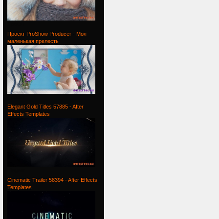
Проект
Проект ProShow Producer - Моя
маленькая прелесть
Проект
Elegant Gold Titles 57885 - After
Effects Templates
Elegant
Cinematic Trailer 58394 - After Effects
Templates