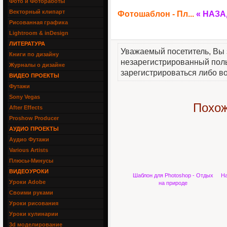
Фото и Фотоработы
Векторный клипарт
Фотошаблон - Пл...
« НАЗА
Рисованная графика
Lightroom & inDesign
ЛИТЕРАТУРА
Уважаемый посетитель, Вы 
Книги по дизайну
незарегистрированный пол
Журналы о дизайне
зарегистрироваться либо во
ВИДЕО ПРОЕКТЫ
Футажи
Sony Vegas
Похож
After Effects
Proshow Producer
АУДИО ПРОЕКТЫ
Аудио Футажи
Various Artists
Плюсы-Минусы
ВИДЕОУРОКИ
Шаблон для Photoshop - Отдых
На
Уроки Adobe
на природе
Своими руками
Уроки рисования
Уроки кулинарии
3d моделирование