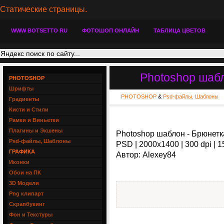
Статические страницы.
WWW BOTSETTO RU
ФОТОШОП ОНЛАЙН
ТАБЛИЦА ЦВЕТОВ
Photoshop шабл
PHOTOSHOP
Шрифты
PHOTOSHOP
&
Psd-файлы, Шаблоны
Градиенты
Кисти и Стили
Рамки и Виньетки
Плагины и Экшены
Photoshop шаблон - Брюнетк
Psd-файлы, Шаблоны
PSD | 2000x1400 | 300 dpi | 
ГРАФИКА
Автор: Alexey84
Иконки
Обои на ПК
3D Модели
Png клипарт
Скрапбукинг
Фон и Текстуры