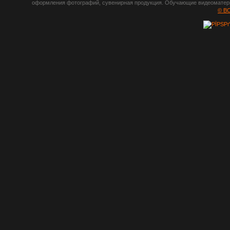
оформления фотографий, сувенирная продукция. Обучающие видеоматериа
шрифты,
© B
градиенты, psd-
файлы, кисти и
стили, виньетки и
рамки, плагины и
экшены,
графика, иконки,
зd модели,
скрапбукинг, фон
и текстуры,
клипарт
векторный,
клипарт
растровый,
изображения,
обои на пк, фото
и фотоработы,
арт и
рисованная
графика,
тематические
подборки,
литература,
книги по дизайну,
журналы о