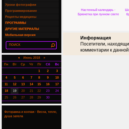
Уроки фотографии
Настенный календарь -
Ша
Программирование
Брюнетка при лунном свете
б
Рецепты медицины
ПРОГРАММЫ
ДРУГИЕ МАТЕРИАЛЫ
Мобильная версия
Информация
Посетители, находящи
комментарии к данной
«
Июнь 2018 »
Пн
Вт
Ср
Чт
Пт
Сб
Вс
1
2
3
4
5
6
7
8
9
10
11
12
13
14
15
16
17
18
19
20
21
22
23
24
25
26
27
28
29
30
Фоторамка и коллаж - Весна, тепло,
душа запела