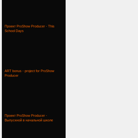
Проект ProShow Producer - This
School Days
ART bonus - project for ProShow
Producer
Проект ProShow Producer -
Выпускной в начальной школе