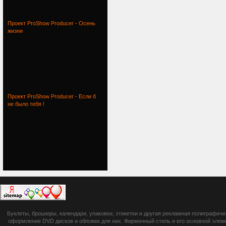
Проект ProShow Producer - Осень
жизни
Проект ProShow Producer - Если б
не было тебя !
botsetto.ru -
Буклеты, брошюры, календари, упаковки, этикетки и другая рекламная полиграфич
photoshop,
оформление DVD дисков и обложек для них. Фирменный стиль и его основной элеме