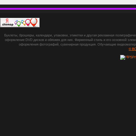
П
botsetto.ru -
Буклеты, брошюры, календари, упаковки, этикетки и другая рекламная полиграфич
photoshop,
оформление DVD дисков и обложек для них. Фирменный стиль и его основной элеме
оформления фотографий, сувенирная продукция. Обучающие видеоматериа
шрифты,
© B
градиенты, psd-
файлы, кисти и
стили, виньетки и
рамки, плагины и
экшены,
графика, иконки,
зd модели,
скрапбукинг, фон
и текстуры,
клипарт
векторный,
клипарт
растровый,
изображения,
обои на пк, фото
и фотоработы,