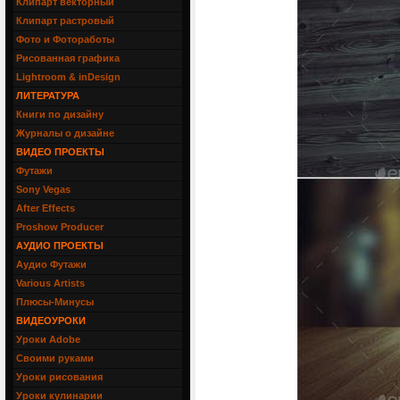
Клипарт векторный
Клипарт растровый
Фото и Фотоработы
Рисованная графика
Lightroom & inDesign
ЛИТЕРАТУРА
Книги по дизайну
Журналы о дизайне
ВИДЕО ПРОЕКТЫ
Футажи
Sony Vegas
After Effects
Proshow Producer
АУДИО ПРОЕКТЫ
Аудио Футажи
Various Artists
Плюсы-Минусы
ВИДЕОУРОКИ
Уроки Adobe
Своими руками
Уроки рисования
Уроки кулинарии