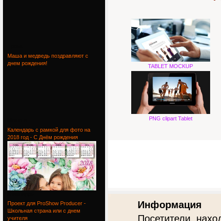
Проект
Маша и медведь поздравляют с
днем рождения!
TABLET MOCKUP
PNG clipart Tablet
Маша и
Календарь с рамкой для фото на
2018 год - С Днём рождения
Календарь
Информация
Проект для ProShow Producer -
Школьная страна или с днем
Посетители, нахо
учителя