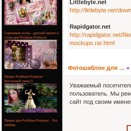
Littlebyte.net
http://littlebyte.net/d
Rapidgator.net
Проект
Сиреневая осень - детский проект и
http://rapidgator.net/
стили для ProShow Producer
mockups.rar.html
Фотошаблон для ...
«
Сиреневая
Проект ProShow Producer -
Восточный танец 5
Уважаемый посетитель
пользователь. Мы рек
сайт под своим имене
Проект
Проект для ProShow Producer - Это
любовь
П