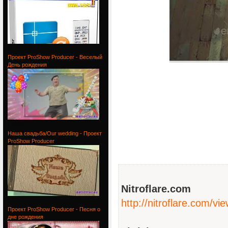
Acme CAD
Проект ProShow Producer - Веселый
День рождения
Проект
Наша свадьба/Our wedding - Проект
ProShow Producer
Nitroflare.com
Наша
http://nitroflare.com/
Проект ProShow Producer - Песня о
дне рождения