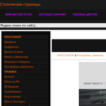
Статические страницы.
WWW BOTSETTO RU
ФОТОШОП ОНЛАЙН
ТАБЛИЦА ЦВЕТОВ
PHOTOSHOP
Шрифты
Градиенты
Кисти и Стили
PHOTOSHOP
&
Psd-файлы, Шаблоны
Рамки и Виньетки
Плагины и Экшены
Psd-файлы, Шаблоны
ГРАФИКА
Иконки
Обои на ПК
3D Модели
Скрапбукинг
Png-клипарт
Фон и Текстуры