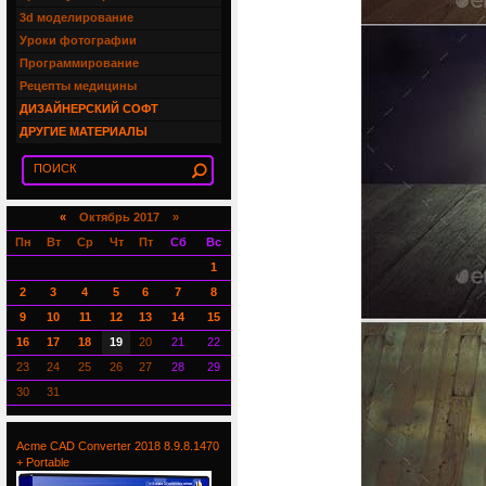
3d моделирование
Уроки фотографии
Программирование
Рецепты медицины
ДИЗАЙНЕРСКИЙ СОФТ
ДРУГИЕ МАТЕРИАЛЫ
«
Октябрь 2017 »
Пн
Вт
Ср
Чт
Пт
Сб
Вс
1
2
3
4
5
6
7
8
9
10
11
12
13
14
15
16
17
18
19
20
21
22
23
24
25
26
27
28
29
30
31
Acme CAD Converter 2018 8.9.8.1470
+ Portable