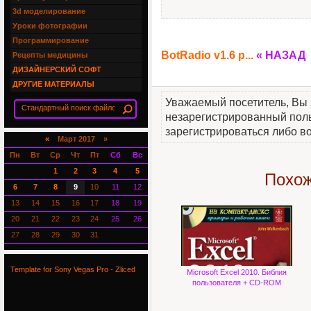
3d моделирование
Уроки фотографии
Программирование
BotRadio v1.6 p...
« НАЗАД
Рецепты медицины
ДИЗАЙНЕРСКИЙ СОФТ
ДРУГИЕ МАТЕРИАЛЫ
Уважаемый посетитель, Вы 
незарегистрированный пол
зарегистрироваться либо во
«
Март 2017 »
Пн
Вт
Ср
Чт
Пт
Сб
Вс
1
2
3
4
5
Похож
6
7
8
9
10
11
12
13
14
15
16
17
18
19
20
21
22
23
24
25
26
27
28
29
30
31
Template for Sony Vegas Pro - Zliced
Microsoft Excel 2010. Библия
пользователя + CD-ROM