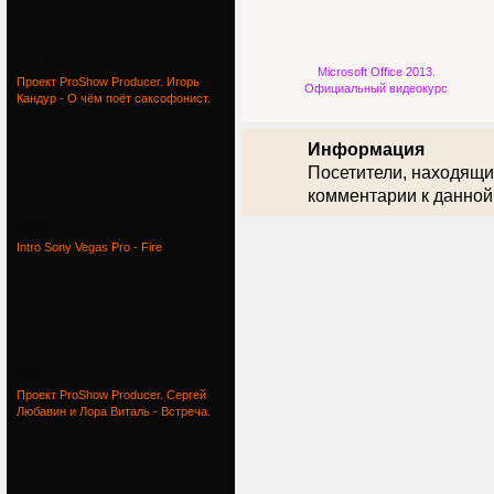
Template
Microsoft Office 2013.
Проект ProShow Producer. Игорь
Официальный видеокурс
Кандур - О чём поёт саксофонист.
Информация
Посетители, находящи
комментарии к данной
Проект
Intro Sony Vegas Pro - Fire
Intro
Проект ProShow Producer. Сергей
Любавин и Лора Виталь - Встреча.