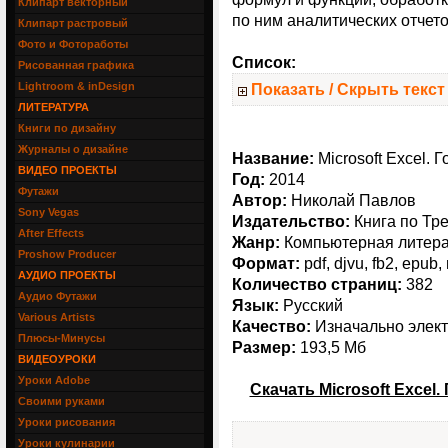
Клипарт векторный
по ним аналитических отчет
Клипарт растровый
Фото и Фотоработы
Список:
Рисованная графика
Lightroom & inDesign
Показать / Скрыть текст
ЛИТЕРАТУРА
Книги по дизайну
Журналы о дизайне
Название:
Microsoft Excel. 
ВИДЕО ПРОЕКТЫ
Год:
2014
Футажи
Автор:
Николай Павлов
Sony Vegas
Издательство:
Книга по Тр
After Effects
Жанр:
Компьютерная литера
Proshow Producer
Формат:
pdf, djvu, fb2, epub,
АУДИО ПРОЕКТЫ
Количество страниц:
382
Аудио Футажи
Язык:
Русский
Various Artists
Качество:
Изначально элект
Плюсы-Минусы
Размер:
193,5 Мб
ВИДЕОУРОКИ
Уроки Adobe
Скачать Microsoft Excel
Своими руками
Уроки рисования
Уроки кулинарии