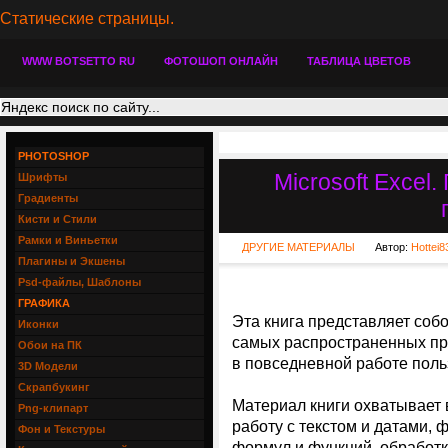
Статические страницы.
WWW BOTSETTO RU
ФОТОШОП ОНЛАЙН
ТАБЛИЦА ЦВЕТОВ
PHOTOSHOP
Microsoft Excel
Шрифты
Градиенты
Кисти и Стили
Рамки и Виньетки
ДРУГИЕ МАТЕРИАЛЫ
Автор:
Hottei8
Плагины и Экшены
Psd-файлы, Шаблоны
ГРАФИКА
Эта книга представляет соб
Иконки
самых распространенных про
Обои на ПК
в повседневной работе польз
3D Модели
Скрапбукинг
Материал книги охватывает 
Png-клипарт
работу с текстом и датами,
Фон и Текстуры
формул и функций, обработк