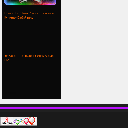
Проект
Проект ProShow Producer. Лариса
Кучина - Бабий век.
Проект
InkBleed - Template for Sony Vegas
Pro
InkBleed
П