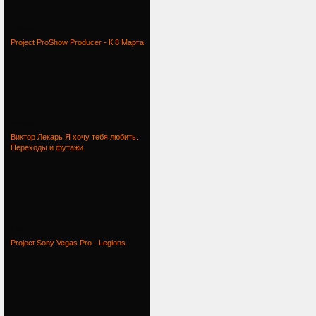
Проект
Project ProShow Producer - К 8 Марта
Project
Виктор Лекарь Я хочу тебя любить.
Переходы и футажи.
Проект
Project Sony Vegas Pro - Legions