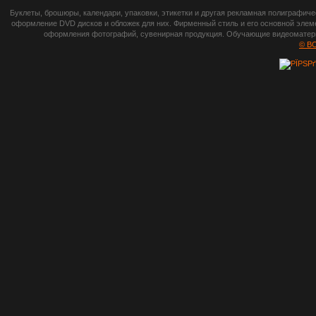
botsetto.ru -
Буклеты, брошюры, календари, упаковки, этикетки и другая рекламная полиграфич
photoshop,
оформление DVD дисков и обложек для них. Фирменный стиль и его основной элеме
оформления фотографий, сувенирная продукция. Обучающие видеоматериа
шрифты,
© B
градиенты, psd-
файлы, кисти и
стили, виньетки и
рамки, плагины и
экшены,
графика, иконки,
зd модели,
скрапбукинг, фон
и текстуры,
клипарт
векторный,
клипарт
растровый,
изображения,
обои на пк, фото
и фотоработы,
арт и
рисованная
графика,
тематические
подборки,