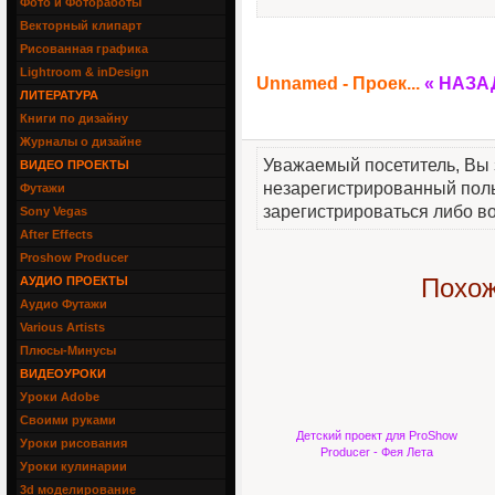
Фото и Фотоработы
Векторный клипарт
Рисованная графика
Lightroom & inDesign
Unnamed - Проек...
« НАЗА
ЛИТЕРАТУРА
Книги по дизайну
Журналы о дизайне
Уважаемый посетитель, Вы 
ВИДЕО ПРОЕКТЫ
незарегистрированный пол
Футажи
зарегистрироваться либо во
Sony Vegas
After Effects
Proshow Producer
Похож
АУДИО ПРОЕКТЫ
Аудио Футажи
Various Artists
Плюсы-Минусы
ВИДЕОУРОКИ
Уроки Adobe
Своими руками
Детский проект для ProShow
Уроки рисования
Producer - Фея Лета
Уроки кулинарии
3d моделирование