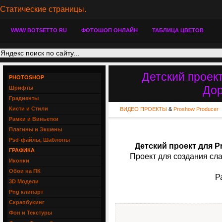
Статические страницы.
WWW BOTSETTO RU
ФОТОШОП ОНЛАЙН
ТАБЛИЦА ЦВЕТОВ
Детский проект
PHOTOSHOP
Дор
Шрифты
Градиенты
Кисти и Стили
ВИДЕО ПРОЕКТЫ
&
Proshow Producer
Рамки и Виньетки
Плагины и Экшены
Psd-файлы, Шаблоны
Детский проект для P
ГРАФИКА
Проект для создания сл
Иконки
Обои на ПК
Р
3D Модели
Png клипарт
Скрапбукинг
Фон и Текстуры