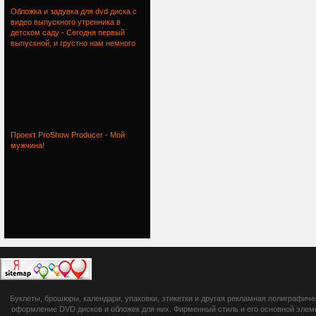
Обложка и задувка для dvd диска с
видео выпускного утренника в
детском саду - Сегодня первый
выпускной, и грустно нам немного
Проект ProShow Producer - Мой
мужчина!
botsetto.ru -
Буклеты, брошюры, календари, упаковки, этикетки и другая рекламная полиграфич
photoshop,
оформление DVD дисков и обложек для них. Фирменный стиль и его основной элеме