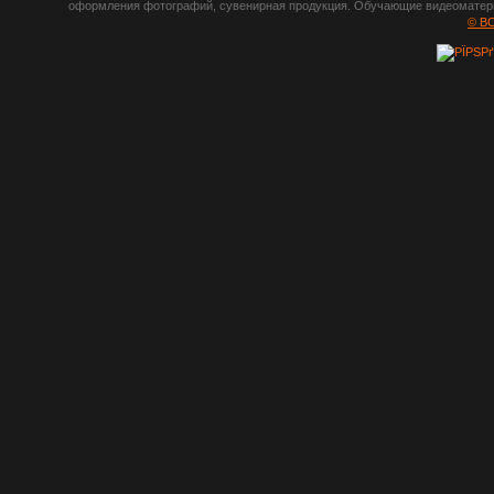
оформления фотографий, сувенирная продукция. Обучающие видеоматериа
шрифты,
© B
градиенты, psd-
файлы, кисти и
стили, виньетки и
рамки, плагины и
экшены,
графика, иконки,
зd модели,
скрапбукинг, фон
и текстуры,
клипарт
векторный,
клипарт
растровый,
изображения,
обои на пк, фото
и фотоработы,
арт и
рисованная
графика,
тематические
подборки,
литература,
книги по дизайну,
журналы о