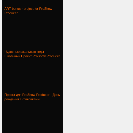
ART bonus - project for ProShow
Producer
Чудесные школьные годы -
Школьный Проект ProShow Producer
Проект для ProShow Producer - День
рождения с фиксиками