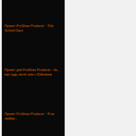
Проект ProShow Producer - This
School Days
Проект для ProShow Producer - Ах,
как годы летят или с Юбилеем
Проект ProShow Producer - Я не
люблю...