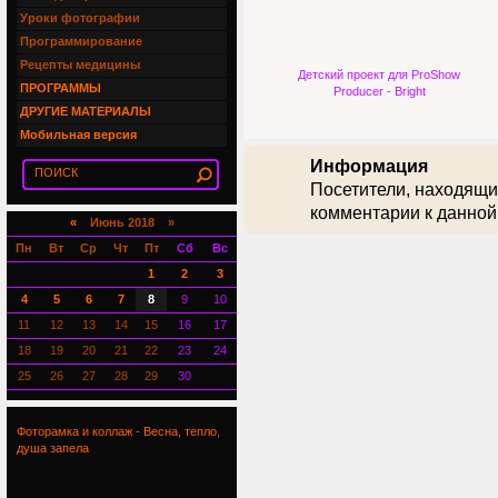
Уроки фотографии
Программирование
Рецепты медицины
Детский проект для ProShow
ПРОГРАММЫ
Producer - Bright
ДРУГИЕ МАТЕРИАЛЫ
Мобильная версия
Информация
Посетители, находящи
комментарии к данной
«
Июнь 2018 »
Пн
Вт
Ср
Чт
Пт
Сб
Вс
1
2
3
4
5
6
7
8
9
10
11
12
13
14
15
16
17
18
19
20
21
22
23
24
25
26
27
28
29
30
Фоторамка и коллаж - Весна, тепло,
душа запела