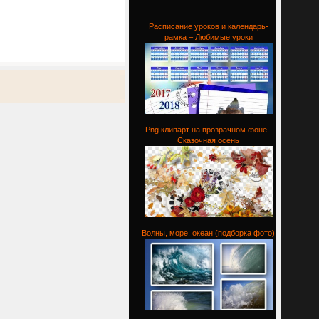
Расписание уроков и календарь-
рамка – Любимые уроки
Png клипарт на прозрачном фоне -
Сказочная осень
Волны, море, океан (подборка фото)