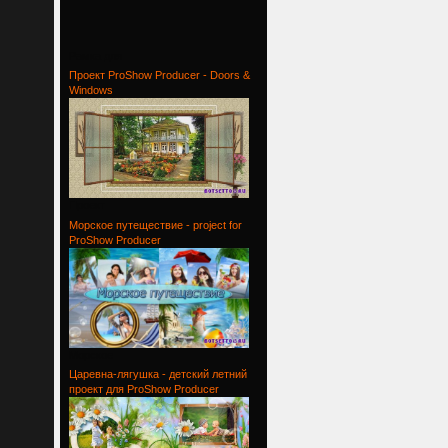
Рамка для
Проект ProShow Producer - Doors &
Windows
Проект
Морское путеществие - project for
ProShow Producer
Морское
Царевна-лягушка - детский летний
проект для ProShow Producer