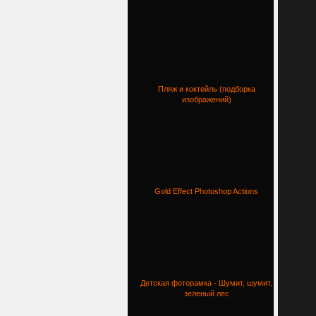
Пляж и коктейль (подборка
изображений)
Gold Effect Photoshop Actions
Детская фоторамка - Шумит, шумит,
зеленый лес