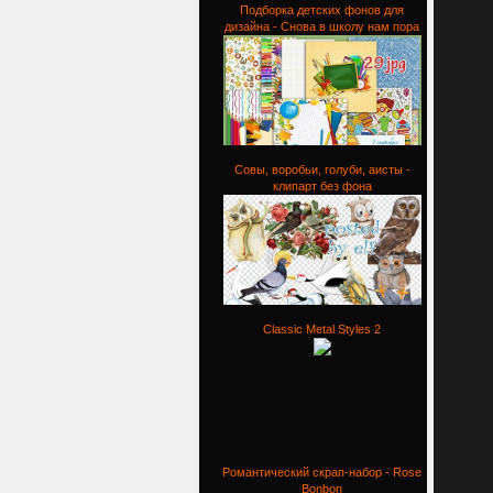
Подборка детских фонов для
дизайна - Снова в школу нам пора
Совы, воробьи, голуби, аисты -
клипарт без фона
Classic Metal Styles 2
Романтический скрап-набор - Rose
Bonbon