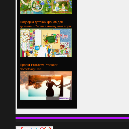
Царевна-ля
Подборка детских фонов для
дизайна - Снова в школу нам пора
Подборка
Проект ProShow Producer -
Something Else
Проект