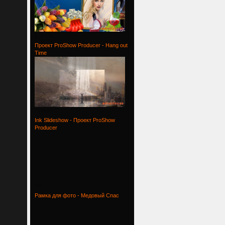
С днем
Проект ProShow Producer - Hang out
Time
Проект
Ink Slideshow - Проект ProShow
Producer
Ink
Рамка для фото - Медовый Спас