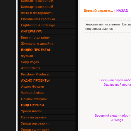
Клипарт векторный
Клипарт растровый
Детский скрап-н...
« НАЗАД
Фото и Фотоработы
Рисованная графика
Уважаемый посетитель, Вы за
Lightroom & inDesign
под своим именем.
ЛИТЕРАТУРА
Книги по дизайну
Журналы о дизайне
ВИДЕО ПРОЕКТЫ
Футажи
Sony Vegas
After Effects
Proshow Producer
Весенний скрап-набо
АУДИО ПРОЕКТЫ
Здравствуй весна
Аудио Футажи
Various Artists
Плюсы-Минусы
ВИДЕОУРОКИ
Уроки Adobe
Весенний скрап-набор -
Своими руками
& Wings
Уроки рисования
Уроки кулинарии