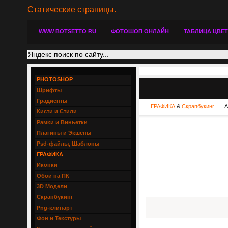
Статические страницы.
WWW BOTSETTO RU
ФОТОШОП ОНЛАЙН
ТАБЛИЦА ЦВЕ
PHOTOSHOP
Шрифты
Градиенты
ГРАФИКА
&
Скрапбукинг
А
Кисти и Стили
Рамки и Виньетки
Плагины и Экшены
Psd-файлы, Шаблоны
ГРАФИКА
Иконки
Обои на ПК
3D Модели
Скрапбукинг
Png-клипарт
Фон и Текстуры