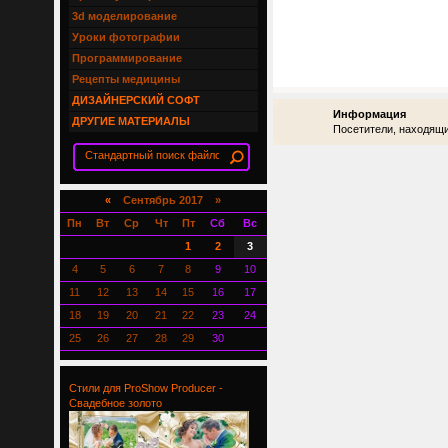
3d моделирование
Уроки фотографии
Программирование
Рецепты медицины
ДИЗАЙНЕРСКИЙ СОФТ
Информация
ДРУГИЕ МАТЕРИАЛЫ
Посетители, находящи
«
Сентябрь 2017 »
Пн
Вт
Ср
Чт
Пт
Сб
Вс
1
2
3
4
5
6
7
8
9
10
11
12
13
14
15
16
17
18
19
20
21
22
23
24
25
26
27
28
29
30
Стили для ProShow Producer -
Свадебное золото