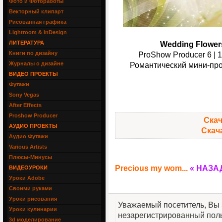
Фото и Фотоработы
Векторный клипарт
Рисованная графика
Lightroom & inDesign
ЛИТЕРАТУРА
Wedding Flower
Книги по дизайну
ProShow Producer 6 | 
Журналы о дизайне
Романтический мини-про
ВИДЕО ПРОЕКТЫ
Футажи
Sony Vegas
After Effects
Proshow Producer
Скач
АУДИО ПРОЕКТЫ
Скача
Аудио Футажи
Various Artists
Плюсы-Минусы
Precious my wom...
« НАЗА
ВИДЕОУРОКИ
Уроки Adobe
Своими руками
Уроки рисования
Уважаемый посетитель, Вы 
Уроки кулинарии
незарегистрированный пол
3d моделирование