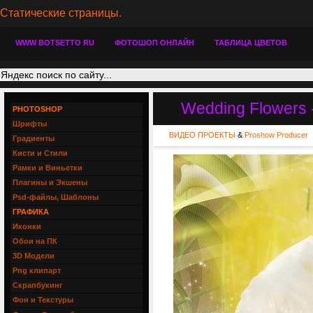
Статические страницы.
WWW BOTSETTO RU
ФОТОШОП ОНЛАЙН
ТАБЛИЦА ЦВЕТОВ
Wedding Flowers 
PHOTOSHOP
Шрифты
ВИДЕО ПРОЕКТЫ
&
Proshow Producer
Градиенты
Кисти и Стили
Рамки и Виньетки
Плагины и Экшены
Psd-файлы, Шаблоны
ГРАФИКА
Иконки
Обои на ПК
3D Модели
Png клипарт
Скрапбукинг
Фон и Текстуры