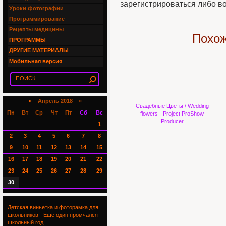
зарегистрироваться либо во
Уроки фотографии
Программирование
Рецепты медицины
Похож
ПРОГРАММЫ
ДРУГИЕ МАТЕРИАЛЫ
Мобильная версия
«
Апрель 2018 »
Свадебные Цветы / Wedding
Пн
Вт
Ср
Чт
Пт
Сб
Вс
flowers - Project ProShow
Producer
1
2
3
4
5
6
7
8
9
10
11
12
13
14
15
16
17
18
19
20
21
22
23
24
25
26
27
28
29
30
Детская виньетка и фоторамка для
школьников - Еще один промчался
школьный год