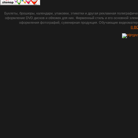
botsetto.ru -
Буклеты, брошюры, календари, упаковки, этикетки и другая рекламная полиграфич
photoshop,
оформление DVD дисков и обложек для них. Фирменный стиль и его основной элеме
оформления фотографий, сувенирная продукция. Обучающие видеоматериа
шрифты,
© B
градиенты, psd-
файлы, кисти и
стили, виньетки и
рамки, плагины и
экшены,
графика, иконки,
зd модели,
скрапбукинг, фон
и текстуры,
клипарт
векторный,
клипарт
растровый,
изображения,
обои на пк, фото
и фотоработы,
арт и
рисованная
графика,
тематические