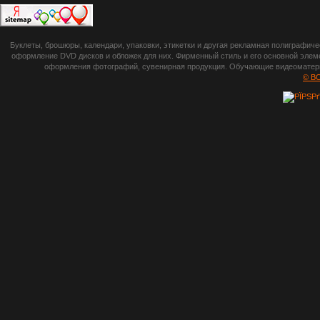
botsetto.ru -
Буклеты, брошюры, календари, упаковки, этикетки и другая рекламная полиграфич
photoshop,
оформление DVD дисков и обложек для них. Фирменный стиль и его основной элеме
оформления фотографий, сувенирная продукция. Обучающие видеоматериа
шрифты,
© B
градиенты, psd-
файлы, кисти и
стили, виньетки и
рамки, плагины и
экшены,
графика, иконки,
зd модели,
скрапбукинг, фон
и текстуры,
клипарт
векторный,
клипарт
растровый,
изображения,
обои на пк, фото
и фотоработы,
арт и
рисованная
графика,