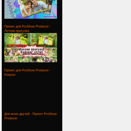
Проект
Проект для ProShow Producer -
Летняя прогулка
Проект
Проект для ProShow Producer -
Кэжуал
Проект
Для моих друзей - Проект ProShow
Producer