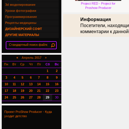
Project RED - Project for
3d моделирование
Proshow Producer
Уроки фотографии
Программирование
Информация
Рецепты медицины
Посетители, находящи
ДИЗАЙНЕРСКИЙ СОФТ
комментарии к данной
ДРУГИЕ МАТЕРИАЛЫ
«
Апрель 2017 »
Пн
Вт
Ср
Чт
Пт
Сб
Вс
1
2
3
4
5
6
7
8
9
10
11
12
13
14
15
16
17
18
19
20
21
22
23
24
25
26
27
28
29
30
Проект ProShow Producer - Куда
уходит детство