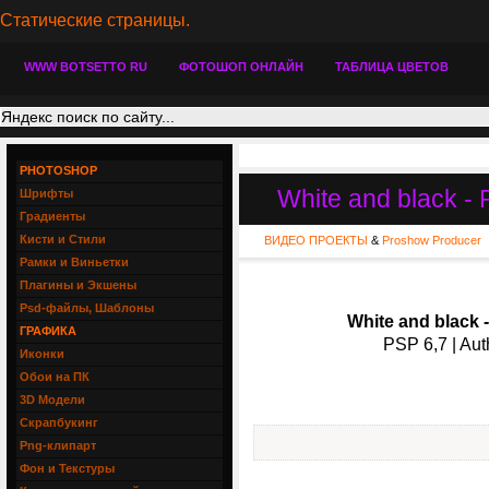
Статические страницы.
WWW BOTSETTO RU
ФОТОШОП ОНЛАЙН
ТАБЛИЦА ЦВЕТОВ
PHOTOSHOP
White and black - 
Шрифты
Градиенты
Кисти и Стили
ВИДЕО ПРОЕКТЫ
&
Proshow Producer
Рамки и Виньетки
Плагины и Экшены
Psd-файлы, Шаблоны
White and black 
ГРАФИКА
PSP 6,7 | Aut
Иконки
Обои на ПК
3D Модели
Скрапбукинг
Png-клипарт
Фон и Текстуры