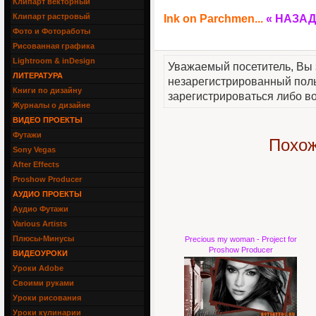
Клипарт векторный
Клипарт растровый
Ink on Parchmen...
« НАЗАД
Фото и Фотоработы
Рисованная графика
Lightroom & inDesign
Уважаемый посетитель, Вы 
ЛИТЕРАТУРА
незарегистрированный пол
Книги по дизайну
зарегистрироваться либо во
Журналы о дизайне
ВИДЕО ПРОЕКТЫ
Футажи
Похож
Sony Vegas
After Effects
Proshow Producer
АУДИО ПРОЕКТЫ
Аудио Футажи
Various Artists
Плюсы-Минусы
Precious my woman - Project for
Proshow Producer
ВИДЕОУРОКИ
Уроки Adobe
Своими руками
Уроки рисования
Уроки кулинарии